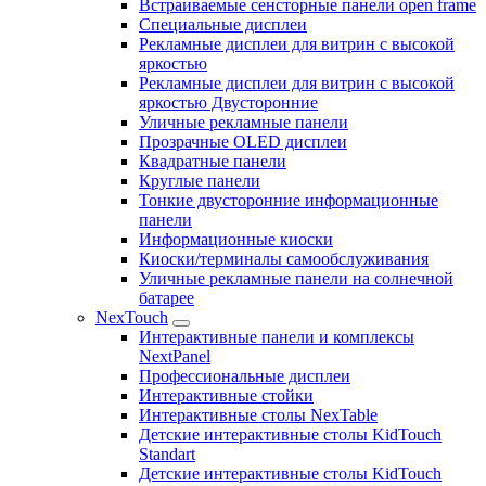
Встраиваемые сенсторные панели open frame
Специальные дисплеи
Рекламные дисплеи для витрин с высокой
яркостью
Рекламные дисплеи для витрин с высокой
яркостью Двусторонние
Уличные рекламные панели
Прозрачные OLED дисплеи
Квадратные панели
Круглые панели
Тонкие двусторонние информационные
панели
Информационные киоски
Киоски/терминалы самообслуживания
Уличные рекламные панели на солнечной
батарее
NexTouch
Интерактивные панели и комплексы
NextPanel
Профессиональные дисплеи
Интерактивные стойки
Интерактивные столы NexTable
Детские интерактивные столы KidTouch
Standart
Детские интерактивные столы KidTouch