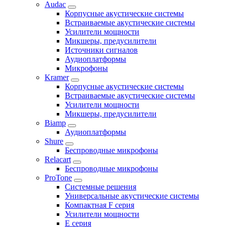
Audac
Корпусные акустические системы
Встраиваемые акустические системы
Усилители мощности
Микшеры, предусилители
Источники сигналов
Аудиоплатформы
Микрофоны
Kramer
Корпусные акустические системы
Встраиваемые акустические системы
Усилители мощности
Микшеры, предусилители
Biamp
Аудиоплатформы
Shure
Беспроводные микрофоны
Relacart
Беспроводные микрофоны
ProTone
Системные решения
Универсальные акустические системы
Компактная F серия
Усилители мощности
E серия