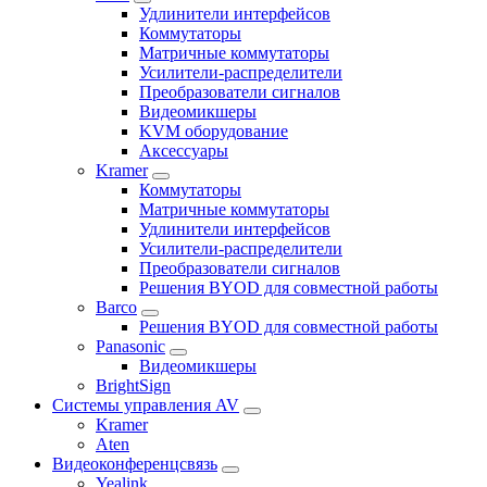
Удлинители интерфейсов
Коммутаторы
Матричные коммутаторы
Усилители-распределители
Преобразователи сигналов
Видеомикшеры
KVM оборудование
Аксессуары
Kramer
Коммутаторы
Матричные коммутаторы
Удлинители интерфейсов
Усилители-распределители
Преобразователи сигналов
Решения BYOD для совместной работы
Barco
Решения BYOD для совместной работы
Panasonic
Видеомикшеры
BrightSign
Системы управления AV
Kramer
Aten
Видеоконференцсвязь
Yealink