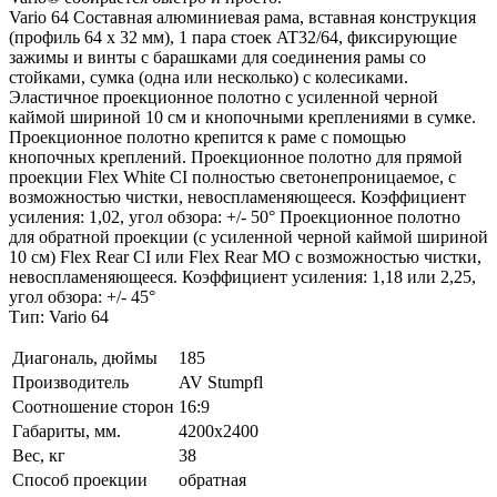
Vario 64 Составная алюминиевая рама, вставная конструкция
(профиль 64 x 32 мм), 1 пара стоек AT32/64, фиксирующие
зажимы и винты с барашками для соединения рамы со
стойками, сумка (одна или несколько) с колесиками.
Эластичное проекционное полотно с усиленной черной
каймой шириной 10 см и кнопочными креплениями в сумке.
Проекционное полотно крепится к раме с помощью
кнопочных креплений. Проекционное полотно для прямой
проекции Flex White CI полностью светонепроницаемое, с
возможностью чистки, невоспламеняющееся. Коэффициент
усиления: 1,02, угол обзора: +/- 50° Проекционное полотно
для обратной проекции (с усиленной черной каймой шириной
10 см) Flex Rear CI или Flex Rear MO с возможностью чистки,
невоспламеняющееся. Коэффициент усиления: 1,18 или 2,25,
угол обзора: +/- 45°
Тип: Vario 64
Диагональ, дюймы
185
Производитель
AV Stumpfl
Соотношение сторон
16:9
Габариты, мм.
4200x2400
Вес, кг
38
Способ проекции
обратная