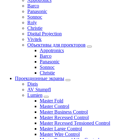
Appotronics
Barco
Panasonic
Sonnoc
Roly
Christie
Digital Projection
Vivitek
Объективы для проекторов
Appotronics
Barco
Panasonic
Sonnoc
Сhristie
Проекционные экраны
Digis
AV Stumpfl
Lumien
Master Fold
Master Control
Master Business Control
Master Recessed Control
Master Recessed Tensioned Control
Master Large Control
Master Wire Control