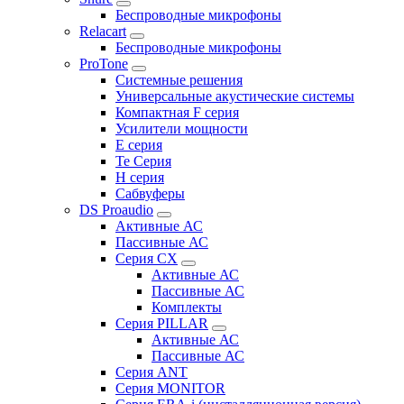
Беспроводные микрофоны
Relacart
Беспроводные микрофоны
ProTone
Системные решения
Универсальные акустические системы
Компактная F серия
Усилители мощности
E серия
Te Серия
H серия
Сабвуферы
DS Proaudio
Активные АС
Пассивные АС
Серия CX
Активные АС
Пассивные АС
Комплекты
Серия PILLAR
Активные АС
Пассивные АС
Серия ANT
Серия MONITOR