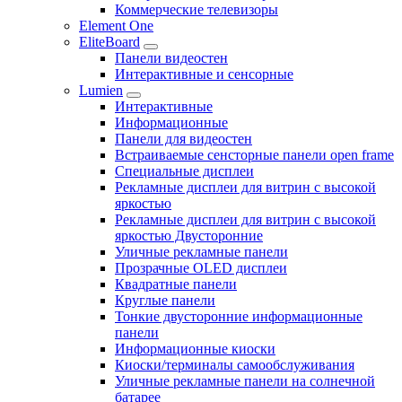
Коммерческие телевизоры
Element One
EliteBoard
Панели видеостен
Интерактивные и сенсорные
Lumien
Интерактивные
Информационные
Панели для видеостен
Встраиваемые сенсторные панели open frame
Специальные дисплеи
Рекламные дисплеи для витрин с высокой
яркостью
Рекламные дисплеи для витрин с высокой
яркостью Двусторонние
Уличные рекламные панели
Прозрачные OLED дисплеи
Квадратные панели
Круглые панели
Тонкие двусторонние информационные
панели
Информационные киоски
Киоски/терминалы самообслуживания
Уличные рекламные панели на солнечной
батарее