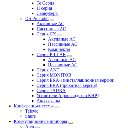
Te Серия
H серия
Сабвуферы
DS Proaudio
Активные АС
Пассивные АС
Серия CX
Активные АС
Пассивные АС
Комплекты
Серия PILLAR
Активные АС
Пассивные АС
Серия ANT
Серия MONITOR
Серия ERA-i (инсталляционная версия)
Серия ERA (прокатная версия)
Серия TAURA
Усилители (производство КНР)
Аксессуары
Конференц-системы
Televic
Shure
Коммутационные приборы
Aten