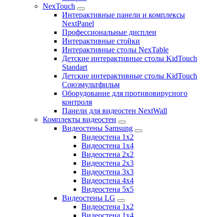
NexTouch
Интерактивные панели и комплексы
NextPanel
Профессиональные дисплеи
Интерактивные стойки
Интерактивные столы NexTable
Детские интерактивные столы KidTouch
Standart
Детские интерактивные столы KidTouch
Союзмультфильм
Оборудование для противовирусного
контроля
Панели для видеостен NextWall
Комплекты видеостен
Видеостены Samsung
Видеостена 1x2
Видеостена 1x4
Видеостена 2x2
Видеостена 2х3
Видеостена 3x3
Видеостена 4x4
Видеостена 5x5
Видеостены LG
Видеостена 1x2
Видеостена 1x4