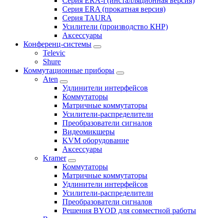
Серия ERA-i (инсталляционная версия)
Серия ERA (прокатная версия)
Серия TAURA
Усилители (производство КНР)
Аксессуары
Конференц-системы
Televic
Shure
Коммутационные приборы
Aten
Удлинители интерфейсов
Коммутаторы
Матричные коммутаторы
Усилители-распределители
Преобразователи сигналов
Видеомикшеры
KVM оборудование
Аксессуары
Kramer
Коммутаторы
Матричные коммутаторы
Удлинители интерфейсов
Усилители-распределители
Преобразователи сигналов
Решения BYOD для совместной работы