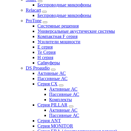
Беспроводные микрофоны
Relacart
Беспроводные микрофоны
ProTone
Системные решения
Универсальные акустические системы
Компактная F серия
Усилители мощности
E серия
Te Серия
H серия
Сабвуферы
DS Proaudio
Активные АС
Пассивные АС
Серия CX
Активные АС
Пассивные АС
Комплекты
Серия PILLAR
Активные АС
Пассивные АС
Серия ANT
Серия MONITOR