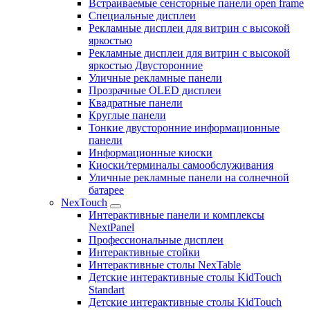
Встраиваемые сенсторные панели open frame
Специальные дисплеи
Рекламные дисплеи для витрин с высокой
яркостью
Рекламные дисплеи для витрин с высокой
яркостью Двусторонние
Уличные рекламные панели
Прозрачные OLED дисплеи
Квадратные панели
Круглые панели
Тонкие двусторонние информационные
панели
Информационные киоски
Киоски/терминалы самообслуживания
Уличные рекламные панели на солнечной
батарее
NexTouch
Интерактивные панели и комплексы
NextPanel
Профессиональные дисплеи
Интерактивные стойки
Интерактивные столы NexTable
Детские интерактивные столы KidTouch
Standart
Детские интерактивные столы KidTouch