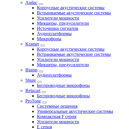
Audac
Корпусные акустические системы
Встраиваемые акустические системы
Усилители мощности
Микшеры, предусилители
Источники сигналов
Аудиоплатформы
Микрофоны
Kramer
Корпусные акустические системы
Встраиваемые акустические системы
Усилители мощности
Микшеры, предусилители
Biamp
Аудиоплатформы
Shure
Беспроводные микрофоны
Relacart
Беспроводные микрофоны
ProTone
Системные решения
Универсальные акустические системы
Компактная F серия
Усилители мощности
E серия