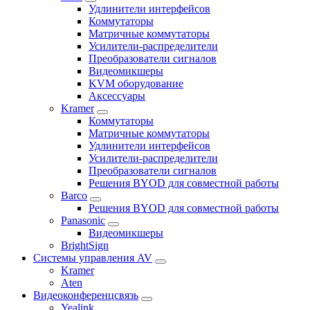
Удлинители интерфейсов
Коммутаторы
Матричные коммутаторы
Усилители-распределители
Преобразователи сигналов
Видеомикшеры
KVM оборудование
Аксессуары
Kramer
Коммутаторы
Матричные коммутаторы
Удлинители интерфейсов
Усилители-распределители
Преобразователи сигналов
Решения BYOD для совместной работы
Barco
Решения BYOD для совместной работы
Panasonic
Видеомикшеры
BrightSign
Системы управления AV
Kramer
Aten
Видеоконференцсвязь
Yealink