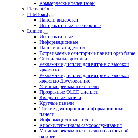
Коммерческие телевизоры
Element One
EliteBoard
Панели видеостен
Интерактивные и сенсорные
Lumien
Интерактивные
Информационные
Панели для видеостен
Встраиваемые сенсторные панели open frame
Специальные дисплеи
Рекламные дисплеи для витрин с высокой
яркостью
Рекламные дисплеи для витрин с высокой
яркостью Двусторонние
Уличные рекламные панели
Прозрачные OLED дисплеи
Квадратные панели
Круглые панели
Тонкие двусторонние информационные
панели
Информационные киоски
Киоски/терминалы самообслуживания
Уличные рекламные панели на солнечной
батарее