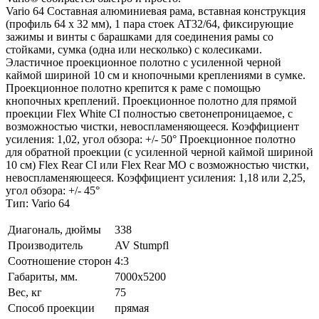
Vario 64 Составная алюминиевая рама, вставная конструкция
(профиль 64 x 32 мм), 1 пара стоек AT32/64, фиксирующие
зажимы и винты с барашками для соединения рамы со
стойками, сумка (одна или несколько) с колесиками.
Эластичное проекционное полотно с усиленной черной
каймой шириной 10 см и кнопочными креплениями в сумке.
Проекционное полотно крепится к раме с помощью
кнопочных креплений. Проекционное полотно для прямой
проекции Flex White CI полностью светонепроницаемое, с
возможностью чистки, невоспламеняющееся. Коэффициент
усиления: 1,02, угол обзора: +/- 50° Проекционное полотно
для обратной проекции (с усиленной черной каймой шириной
10 см) Flex Rear CI или Flex Rear MO с возможностью чистки,
невоспламеняющееся. Коэффициент усиления: 1,18 или 2,25,
угол обзора: +/- 45°
Тип: Vario 64
Диагональ, дюймы
338
Производитель
AV Stumpfl
Соотношение сторон
4:3
Габариты, мм.
7000x5200
Вес, кг
75
Способ проекции
прямая