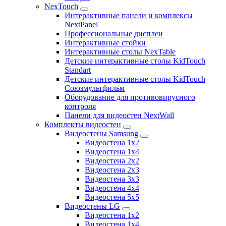
NexTouch
Интерактивные панели и комплексы
NextPanel
Профессиональные дисплеи
Интерактивные стойки
Интерактивные столы NexTable
Детские интерактивные столы KidTouch
Standart
Детские интерактивные столы KidTouch
Союзмультфильм
Оборудование для противовирусного
контроля
Панели для видеостен NextWall
Комплекты видеостен
Видеостены Samsung
Видеостена 1x2
Видеостена 1x4
Видеостена 2x2
Видеостена 2х3
Видеостена 3x3
Видеостена 4x4
Видеостена 5x5
Видеостены LG
Видеостена 1x2
Видеостена 1x4