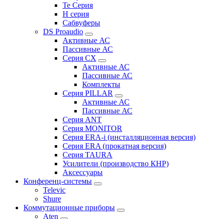
Te Серия
H серия
Сабвуферы
DS Proaudio
Активные АС
Пассивные АС
Серия CX
Активные АС
Пассивные АС
Комплекты
Серия PILLAR
Активные АС
Пассивные АС
Серия ANT
Серия MONITOR
Серия ERA-i (инсталляционная версия)
Серия ERA (прокатная версия)
Серия TAURA
Усилители (производство КНР)
Аксессуары
Конференц-системы
Televic
Shure
Коммутационные приборы
Aten