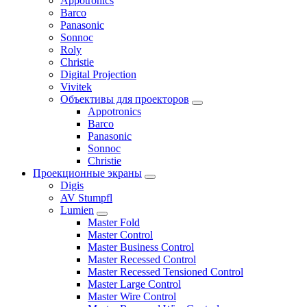
Appotronics
Barco
Panasonic
Sonnoc
Roly
Christie
Digital Projection
Vivitek
Объективы для проекторов
Appotronics
Barco
Panasonic
Sonnoc
Сhristie
Проекционные экраны
Digis
AV Stumpfl
Lumien
Master Fold
Master Control
Master Business Control
Master Recessed Control
Master Recessed Tensioned Control
Master Large Control
Master Wire Control