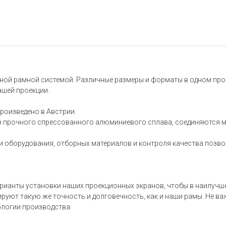
ьной рамной системой. Различные размеры и форматы в одном про
ашей проекции.
роизведено в Австрии.
з прочного спрессованного алюминиевого сплава, соединяются 
и оборудования, отборных материалов и контроля качества позв
арианты установки наших проекционных экранов, чтобы в наилучш
уют такую же точность и долговечность, как и наши рамы. Не важ
ологии производства.