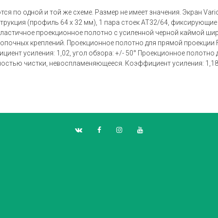
я по одной и той же схеме. Размер не имеет значения. Экран Vari
трукция (профиль 64 x 32 мм), 1 пара стоек AT32/64, фиксирующи
 Эластичное проекционное полотно с усиленной черной каймой ши
опочных креплений. Проекционное полотно для прямой проекции Fl
нт усиления: 1,02, угол обзора: +/- 50° Проекционное полотно 
жностью чистки, невоспламеняющееся. Коэффициент усиления: 1,18 и