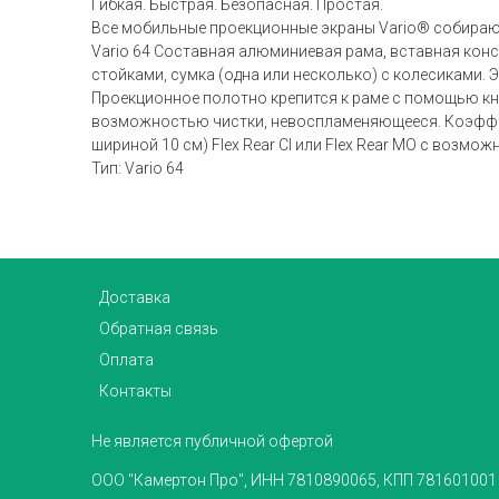
Гибкая. Быстрая. Безопасная. Простая.
Все мобильные проекционные экраны Vario® собираютс
Vario 64 Составная алюминиевая рама, вставная конс
стойками, сумка (одна или несколько) с колесиками.
Проекционное полотно крепится к раме с помощью кн
возможностью чистки, невоспламеняющееся. Коэффицие
шириной 10 см) Flex Rear CI или Flex Rear MO с возмо
Тип: Vario 64
Доставка
Обратная связь
Оплата
Контакты
Не является публичной офертой
ООО "Камертон Про", ИНН 7810890065, КПП 781601001