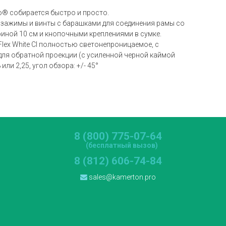
o® собирается быстро и просто.
е зажимы и винты с барашками для соединения рамы со
риной 10 см и кнопочными креплениями в сумке.
ex White CI полностью светонепроницаемое, с
для обратной проекции (с усиленной черной каймой
ли 2,25, угол обзора: +/- 45°
8 (800) 775-07-64
(бесплатный вызов)
8 (812) 606-74-84
sales@kamerton.pro