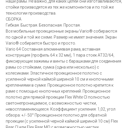
наши рамы. Не важно, для каких целей они изготавливаются,
стойки производятся из тех же компонентов и по той же
технологии производства.
СБОРКА
Гибкая. Быстрая. Безопасная. Простая.
Все мобильные проекционные экраны Vario® собираются
по одной и той же схеме. Размер не имеет значения. Экран
Vario® собирается быстро и просто.
Vario 64 Составная алюминиевая рама, вставная
конструкция (профиль 64 x 32 мм), 1 пара стоек AT32/64,
фиксирующие зажимы и винты с барашками для соединения
рамы со стойками, сумка (одна или несколько) с
колесиками. Эластичное проекционное полотно с
усиленной черной каймой шириной 10 см и кнопочными
креплениями в сумке. Проекционное полотно крепится к
раме с помощью кнопочных креплений. Проекционное
полотно для прямой проекции Flex White CI полностью
светонепроницаемое, с возможностью чистки,
невоспламеняющееся. Коэффициент усиления: 1,02, угол
обзора: +/- 50° Проекционное полотно для обратной
проекции (с усиленной черной каймой шириной 10 см) Flex
Rear CI или Flex Rear MO с возможностью чистки,