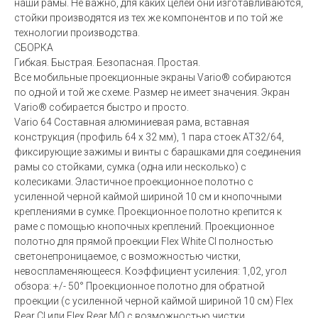
наши рамы. Не важно, для каких целей они изготавливаются,
стойки производятся из тех же компонентов и по той же
технологии производства.
СБОРКА
Гибкая. Быстрая. Безопасная. Простая.
Все мобильные проекционные экраны Vario® собираются
по одной и той же схеме. Размер не имеет значения. Экран
Vario® собирается быстро и просто.
Vario 64 Составная алюминиевая рама, вставная
конструкция (профиль 64 x 32 мм), 1 пара стоек AT32/64,
фиксирующие зажимы и винты с барашками для соединения
рамы со стойками, сумка (одна или несколько) с
колесиками. Эластичное проекционное полотно с
усиленной черной каймой шириной 10 см и кнопочными
креплениями в сумке. Проекционное полотно крепится к
раме с помощью кнопочных креплений. Проекционное
полотно для прямой проекции Flex White CI полностью
светонепроницаемое, с возможностью чистки,
невоспламеняющееся. Коэффициент усиления: 1,02, угол
обзора: +/- 50° Проекционное полотно для обратной
проекции (с усиленной черной каймой шириной 10 см) Flex
Rear CI или Flex Rear MO с возможностью чистки,