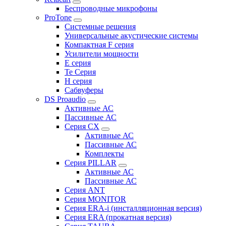
Беспроводные микрофоны
ProTone
Системные решения
Универсальные акустические системы
Компактная F серия
Усилители мощности
E серия
Te Серия
H серия
Сабвуферы
DS Proaudio
Активные АС
Пассивные АС
Серия CX
Активные АС
Пассивные АС
Комплекты
Серия PILLAR
Активные АС
Пассивные АС
Серия ANT
Серия MONITOR
Серия ERA-i (инсталляционная версия)
Серия ERA (прокатная версия)