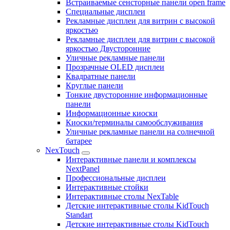
Встраиваемые сенсторные панели open frame
Специальные дисплеи
Рекламные дисплеи для витрин с высокой
яркостью
Рекламные дисплеи для витрин с высокой
яркостью Двусторонние
Уличные рекламные панели
Прозрачные OLED дисплеи
Квадратные панели
Круглые панели
Тонкие двусторонние информационные
панели
Информационные киоски
Киоски/терминалы самообслуживания
Уличные рекламные панели на солнечной
батарее
NexTouch
Интерактивные панели и комплексы
NextPanel
Профессиональные дисплеи
Интерактивные стойки
Интерактивные столы NexTable
Детские интерактивные столы KidTouch
Standart
Детские интерактивные столы KidTouch