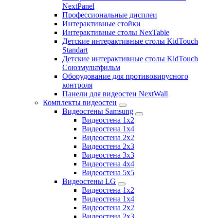
NextPanel
Профессиональные дисплеи
Интерактивные стойки
Интерактивные столы NexTable
Детские интерактивные столы KidTouch
Standart
Детские интерактивные столы KidTouch
Союзмультфильм
Оборудование для противовирусного
контроля
Панели для видеостен NextWall
Комплекты видеостен
Видеостены Samsung
Видеостена 1x2
Видеостена 1x4
Видеостена 2x2
Видеостена 2х3
Видеостена 3x3
Видеостена 4x4
Видеостена 5x5
Видеостены LG
Видеостена 1x2
Видеостена 1x4
Видеостена 2x2
Видеостена 2x3