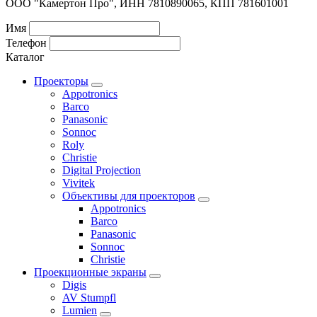
ООО "Камертон Про", ИНН 7810890065, КПП 781601001
Имя
Телефон
Каталог
Проекторы
Appotronics
Barco
Panasonic
Sonnoc
Roly
Christie
Digital Projection
Vivitek
Объективы для проекторов
Appotronics
Barco
Panasonic
Sonnoc
Сhristie
Проекционные экраны
Digis
AV Stumpfl
Lumien