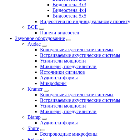
Видеостена 3x3
Видеостена 4x4
Видеостена 5x5
Видеостена по индивидуальному проекту
BOE
Панели видеостен
Звуковое оборудование
Audac
Корпусные акустические системы
Встраиваемые акустические системы
Усилители мощности
Микшеры, предусилители
Источники сигналов
Аудиоплатформы
Микрофоны
Kramer
Корпусные акустические системы
Встраиваемые акустические системы
Усилители мощности
Микшеры, предусилители
Biamp
Аудиоплатформы
Shure
Беспроводные микрофоны
Relacart