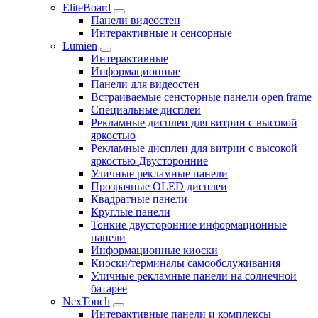
EliteBoard
Панели видеостен
Интерактивные и сенсорные
Lumien
Интерактивные
Информационные
Панели для видеостен
Встраиваемые сенсторные панели open frame
Специальные дисплеи
Рекламные дисплеи для витрин с высокой
яркостью
Рекламные дисплеи для витрин с высокой
яркостью Двусторонние
Уличные рекламные панели
Прозрачные OLED дисплеи
Квадратные панели
Круглые панели
Тонкие двусторонние информационные
панели
Информационные киоски
Киоски/терминалы самообслуживания
Уличные рекламные панели на солнечной
батарее
NexTouch
Интерактивные панели и комплексы