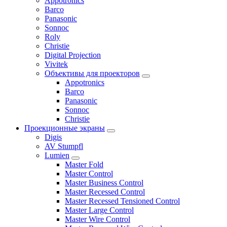
Appotronics
Barco
Panasonic
Sonnoc
Roly
Christie
Digital Projection
Vivitek
Объективы для проекторов
Appotronics
Barco
Panasonic
Sonnoc
Сhristie
Проекционные экраны
Digis
AV Stumpfl
Lumien
Master Fold
Master Control
Master Business Control
Master Recessed Control
Master Recessed Tensioned Control
Master Large Control
Master Wire Control