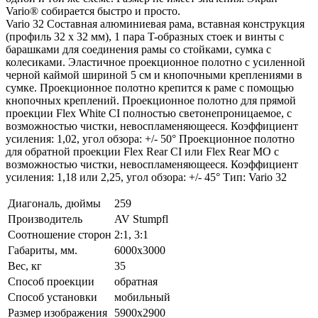
Vario® собирается быстро и просто.
Vario 32 Составная алюминиевая рама, вставная конструкция
(профиль 32 x 32 мм), 1 пара T-образных стоек и винты с
барашками для соединения рамы со стойками, сумка с
колесиками. Эластичное проекционное полотно с усиленной
черной каймой шириной 5 см и кнопочными креплениями в
сумке. Проекционное полотно крепится к раме с помощью
кнопочных креплений. Проекционное полотно для прямой
проекции Flex White CI полностью светонепроницаемое, с
возможностью чистки, невоспламеняющееся. Коэффициент
усиления: 1,02, угол обзора: +/- 50° Проекционное полотно
для обратной проекции Flex Rear CI или Flex Rear MO с
возможностью чистки, невоспламеняющееся. Коэффициент
усиления: 1,18 или 2,25, угол обзора: +/- 45° Тип: Vario 32
Диагональ, дюймы
259
Производитель
AV Stumpfl
Соотношение сторон
2:1, 3:1
Габариты, мм.
6000x3000
Вес, кг
35
Способ проекции
обратная
Способ установки
мобильный
Размер изображения
5900x2900