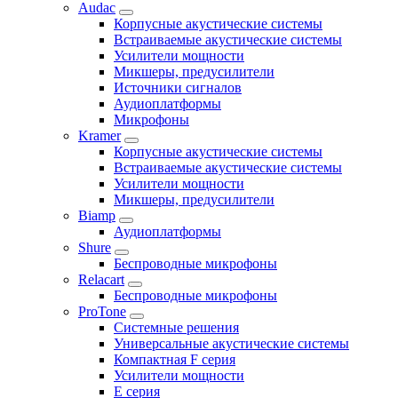
Audac
Корпусные акустические системы
Встраиваемые акустические системы
Усилители мощности
Микшеры, предусилители
Источники сигналов
Аудиоплатформы
Микрофоны
Kramer
Корпусные акустические системы
Встраиваемые акустические системы
Усилители мощности
Микшеры, предусилители
Biamp
Аудиоплатформы
Shure
Беспроводные микрофоны
Relacart
Беспроводные микрофоны
ProTone
Системные решения
Универсальные акустические системы
Компактная F серия
Усилители мощности
E серия