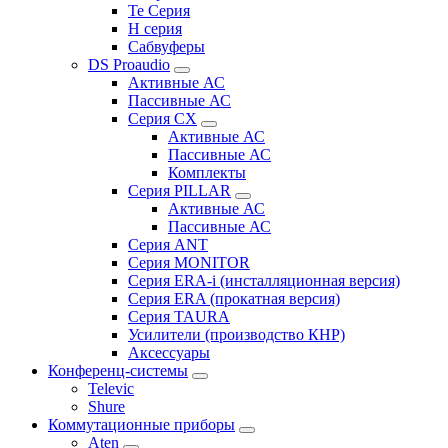
Te Серия
H серия
Сабвуферы
DS Proaudio
Активные АС
Пассивные АС
Серия CX
Активные АС
Пассивные АС
Комплекты
Серия PILLAR
Активные АС
Пассивные АС
Серия ANT
Серия MONITOR
Серия ERA-i (инсталляционная версия)
Серия ERA (прокатная версия)
Серия TAURA
Усилители (производство КНР)
Аксессуары
Конференц-системы
Televic
Shure
Коммутационные приборы
Aten