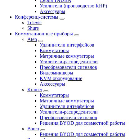
Серия TAURA
Усилители (производство КНР)
Аксессуары
Конференц-системы
Televic
Shure
Коммутационные приборы
Aten
Удлинители интерфейсов
Коммутаторы
Матричные коммутаторы
Усилители-распределители
Преобразователи сигналов
Видеомикшеры
KVM оборудование
Аксессуары
Kramer
Коммутаторы
Матричные коммутаторы
Удлинители интерфейсов
Усилители-распределители
Преобразователи сигналов
Решения BYOD для совместной работы
Barco
Решения BYOD для совместной работы