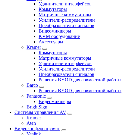
Удлинители интерфейсов
Коммутаторы
Матричные коммутаторы
Усилители-распределители
Преобразователи сигналов
Видеомикшеры
KVM оборудование
Аксессуары
Kramer
Коммутаторы
Матричные коммутаторы
Удлинители интерфейсов
Усилители-распределители
Преобразователи сигналов
Решения BYOD для совместной работы
Barco
Решения BYOD для совместной работы
Panasonic
Видеомикшеры
BrightSign
Системы управления AV
Kramer
Aten
Видеоконференцсвязь
Yealink