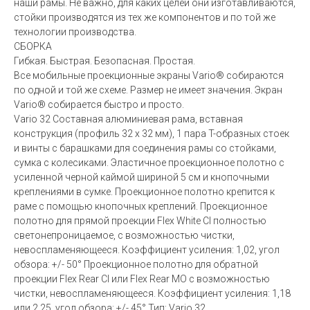
наши рамы. Не важно, для каких целей они изготавливаются,
стойки производятся из тех же компонентов и по той же
технологии производства.
СБОРКА
Гибкая. Быстрая. Безопасная. Простая.
Все мобильные проекционные экраны Vario® собираются
по одной и той же схеме. Размер не имеет значения. Экран
Vario® собирается быстро и просто.
Vario 32 Составная алюминиевая рама, вставная
конструкция (профиль 32 x 32 мм), 1 пара T-образных стоек
и винты с барашками для соединения рамы со стойками,
сумка с колесиками. Эластичное проекционное полотно с
усиленной черной каймой шириной 5 см и кнопочными
креплениями в сумке. Проекционное полотно крепится к
раме с помощью кнопочных креплений. Проекционное
полотно для прямой проекции Flex White CI полностью
светонепроницаемое, с возможностью чистки,
невоспламеняющееся. Коэффициент усиления: 1,02, угол
обзора: +/- 50° Проекционное полотно для обратной
проекции Flex Rear CI или Flex Rear MO с возможностью
чистки, невоспламеняющееся. Коэффициент усиления: 1,18
или 2,25, угол обзора: +/- 45° Тип: Vario 32