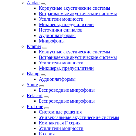
Audac
Корпусные акустические системы
Встраиваемые акустические системы
Усилители мощности
Микшеры, предусилители
Источники сигналов
Аудиоплатформы
Микрофоны
Kramer
Корпусные акустические системы
Встраиваемые акустические системы
Усилители мощности
Микшеры, предусилители
Biamp
Аудиоплатформы
Shure
Беспроводные микрофоны
Relacart
Беспроводные микрофоны
ProTone
Системные решения
Универсальные акустические системы
Компактная F серия
Усилители мощности
E серия