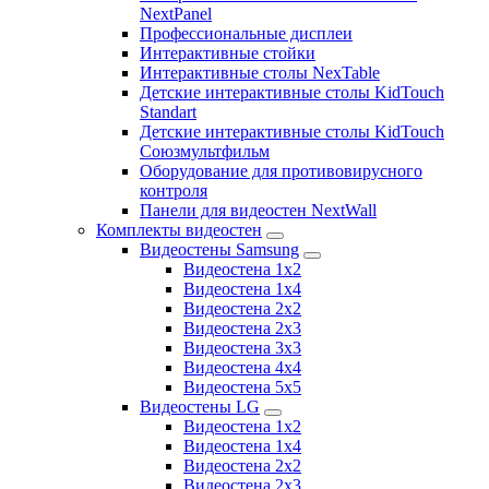
NextPanel
Профессиональные дисплеи
Интерактивные стойки
Интерактивные столы NexTable
Детские интерактивные столы KidTouch
Standart
Детские интерактивные столы KidTouch
Союзмультфильм
Оборудование для противовирусного
контроля
Панели для видеостен NextWall
Комплекты видеостен
Видеостены Samsung
Видеостена 1x2
Видеостена 1x4
Видеостена 2x2
Видеостена 2х3
Видеостена 3x3
Видеостена 4x4
Видеостена 5x5
Видеостены LG
Видеостена 1x2
Видеостена 1x4
Видеостена 2x2
Видеостена 2x3