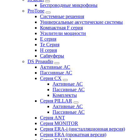
Беспроводные микрофоны
ProTone
Системные решения
Универсальные акустические системы
Компактная F серия
Усилители мощности
E серия
Te Серия
H серия
Сабвуферы
DS Proaudio
Активные АС
Пассивные АС
Серия CX
Активные АС
Пассивные АС
Комплекты
Серия PILLAR
Активные АС
Пассивные АС
Серия ANT
Серия MONITOR
Серия ERA-i (инсталляционная версия)
Серия ERA (прокатная версия)