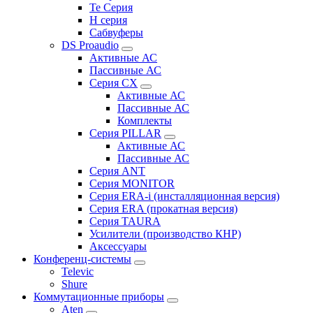
Te Серия
H серия
Сабвуферы
DS Proaudio
Активные АС
Пассивные АС
Серия CX
Активные АС
Пассивные АС
Комплекты
Серия PILLAR
Активные АС
Пассивные АС
Серия ANT
Серия MONITOR
Серия ERA-i (инсталляционная версия)
Серия ERA (прокатная версия)
Серия TAURA
Усилители (производство КНР)
Аксессуары
Конференц-системы
Televic
Shure
Коммутационные приборы
Aten