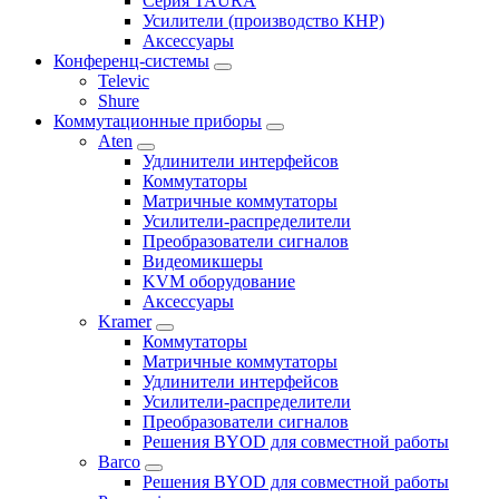
Серия TAURA
Усилители (производство КНР)
Аксессуары
Конференц-системы
Televic
Shure
Коммутационные приборы
Aten
Удлинители интерфейсов
Коммутаторы
Матричные коммутаторы
Усилители-распределители
Преобразователи сигналов
Видеомикшеры
KVM оборудование
Аксессуары
Kramer
Коммутаторы
Матричные коммутаторы
Удлинители интерфейсов
Усилители-распределители
Преобразователи сигналов
Решения BYOD для совместной работы
Barco
Решения BYOD для совместной работы