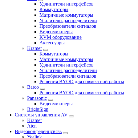
Удлинители интерфейсов
Коммутаторы
Матричные коммутаторы
Усилители-распределители
Преобразователи сигналов
Видеомикшеры
KVM оборудование
Аксессуары
Kramer
Коммутаторы
Матричные коммутаторы
Удлинители интерфейсов
Усилители-распределители
Преобразователи сигналов
Решения BYOD для совместной работы
Barco
Решения BYOD для совместной работы
Panasonic
Видеомикшеры
BrightSign
Системы управления AV
Kramer
Aten
Видеоконференцсвязь
Yealink