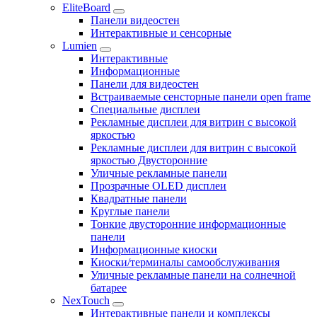
EliteBoard
Панели видеостен
Интерактивные и сенсорные
Lumien
Интерактивные
Информационные
Панели для видеостен
Встраиваемые сенсторные панели open frame
Специальные дисплеи
Рекламные дисплеи для витрин с высокой
яркостью
Рекламные дисплеи для витрин с высокой
яркостью Двусторонние
Уличные рекламные панели
Прозрачные OLED дисплеи
Квадратные панели
Круглые панели
Тонкие двусторонние информационные
панели
Информационные киоски
Киоски/терминалы самообслуживания
Уличные рекламные панели на солнечной
батарее
NexTouch
Интерактивные панели и комплексы