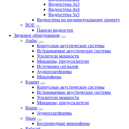
Видеостена 3x3
Видеостена 4x4
Видеостена 5x5
Видеостена по индивидуальному проекту
BOE
Панели видеостен
Звуковое оборудование
Audac
Корпусные акустические системы
Встраиваемые акустические системы
Усилители мощности
Микшеры, предусилители
Источники сигналов
Аудиоплатформы
Микрофоны
Kramer
Корпусные акустические системы
Встраиваемые акустические системы
Усилители мощности
Микшеры, предусилители
Biamp
Аудиоплатформы
Shure
Беспроводные микрофоны
Relacart