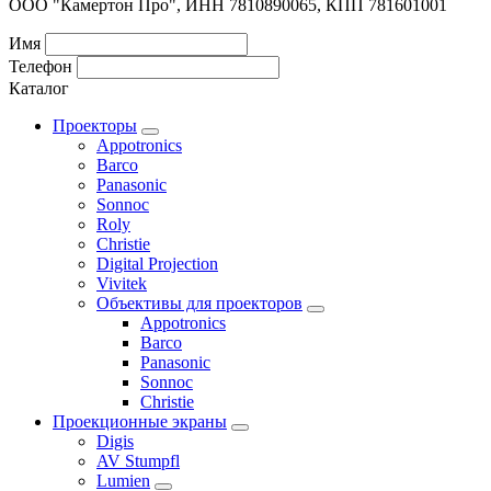
ООО "Камертон Про", ИНН 7810890065, КПП 781601001
Имя
Телефон
Каталог
Проекторы
Appotronics
Barco
Panasonic
Sonnoc
Roly
Christie
Digital Projection
Vivitek
Объективы для проекторов
Appotronics
Barco
Panasonic
Sonnoc
Сhristie
Проекционные экраны
Digis
AV Stumpfl
Lumien