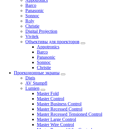
Appotronics
Barco
Panasonic
Sonnoc
Roly
Christie
Digital Projection
Vivitek
Объективы для проекторов
Appotronics
Barco
Panasonic
Sonnoc
Сhristie
Проекционные экраны
Digis
AV Stumpfl
Lumien
Master Fold
Master Control
Master Business Control
Master Recessed Control
Master Recessed Tensioned Control
Master Large Control
Master Wire Control