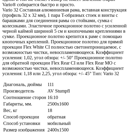
Vario® собирается быстро и просто.
Vario 32 Составная алюминиевая рама, вставная конструкция
(профиль 32 x 32 мм), 1 пара T-образных стоек и винты с
барашками для соединения рамы со стойками, сумка с
колесиками. Эластичное проекционное полотно с усиленной
черной каймой шириной 5 см и кнопочными креплениями в
сумке. Проекционное полотно крепится к раме с помощью
кнопочных креплений. Проекционное полотно для прямой
проекции Flex White CI полностью светонепроницаемое, с
возможностью чистки, невоспламеняющееся. Коэффициент
усиления: 1,02, угол обзора: +/- 50° Проекционное полотно
для обратной проекции Flex Rear CI или Flex Rear MO с
возможностью чистки, невоспламеняющееся. Коэффициент
усиления: 1,18 или 2,25, угол обзора: +/- 45° Тип: Vario 32
Диагональ, дюймы
111
Производитель
AV Stumpfl
Соотношение сторон
16:10
Габариты, мм.
2500x1600
Вес, кг
18
Способ проекции
обратная
Способ установки
мобильный
Размер изображения
2400x1500