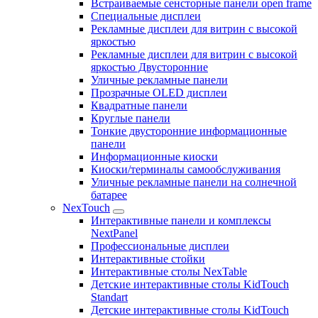
Встраиваемые сенсторные панели open frame
Специальные дисплеи
Рекламные дисплеи для витрин с высокой
яркостью
Рекламные дисплеи для витрин с высокой
яркостью Двусторонние
Уличные рекламные панели
Прозрачные OLED дисплеи
Квадратные панели
Круглые панели
Тонкие двусторонние информационные
панели
Информационные киоски
Киоски/терминалы самообслуживания
Уличные рекламные панели на солнечной
батарее
NexTouch
Интерактивные панели и комплексы
NextPanel
Профессиональные дисплеи
Интерактивные стойки
Интерактивные столы NexTable
Детские интерактивные столы KidTouch
Standart
Детские интерактивные столы KidTouch