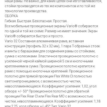
наши рамы. Не важно, для каких целей они изготавливаются,
стойки производятся из тех же компонентов и по той же
технологии производства.
СБОРКА
Гибкая. Быстрая. Безопасная. Простая.
Все мобильные проекционные экраны Vario® собираются
по одной и той же схеме. Размер не имеет значения. Экран
Vario® собирается быстро и просто.
Vario 32 Составная алюминиевая рама, вставная
конструкция (профиль 32 x 32 мм), 1 пара T-образных стоек
и винты с барашками для соединения рамы со стойками,
сумка с колесиками. Эластичное проекционное полотно с
усиленной черной каймой шириной 5 см и кнопочными
креплениями в сумке. Проекционное полотно крепится к
раме с помощью кнопочных креплений. Проекционное
полотно для прямой проекции Flex White CI полностью
светонепроницаемое, с возможностью чистки,
невоспламеняющееся. Коэффициент усиления: 1,02, угол
обзора: +/- 50° Проекционное полотно для обратной
проекции Flex Rear CI или Flex Rear MO с возможностью
чистки, невоспламеняющееся. Коэффициент усиления: 1,18
или 2,25, угол обзора: +/- 45° Тип: Vario 32