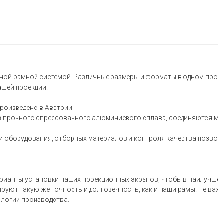
ьной рамной системой. Различные размеры и форматы в одном про
ашей проекции.
роизведено в Австрии.
з прочного спрессованного алюминиевого сплава, соединяются 
и оборудования, отборных материалов и контроля качества позв
арианты установки наших проекционных экранов, чтобы в наилучш
уют такую же точность и долговечность, как и наши рамы. Не важ
ологии производства.