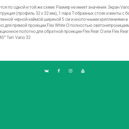
я по одной и той же схеме. Размер не имеет значения. Экран Vari
рукция (профиль 32 x 32 мм), 1 пара T-образных стоек и винты с 
ленной черной каймой шириной 5 см и кнопочными креплениями в с
 для прямой проекции Flex White CI полностью светонепроница
оекционное полотно для обратной проекции Flex Rear CI или Flex 
5° Тип: Vario 32