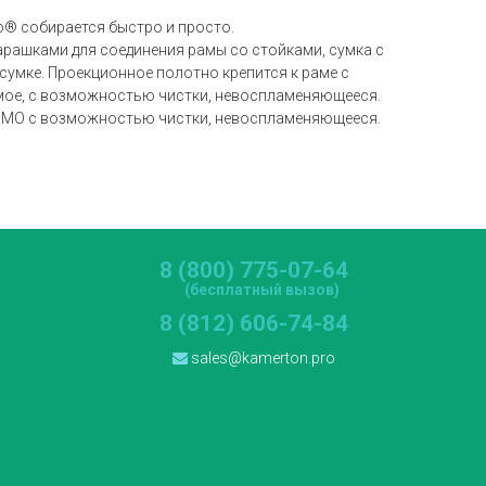
o® собирается быстро и просто.
барашками для соединения рамы со стойками, сумка с
умке. Проекционное полотно крепится к раме с
емое, с возможностью чистки, невоспламеняющееся.
Rear MO с возможностью чистки, невоспламеняющееся.
8 (800) 775-07-64
(бесплатный вызов)
8 (812) 606-74-84
sales@kamerton.pro