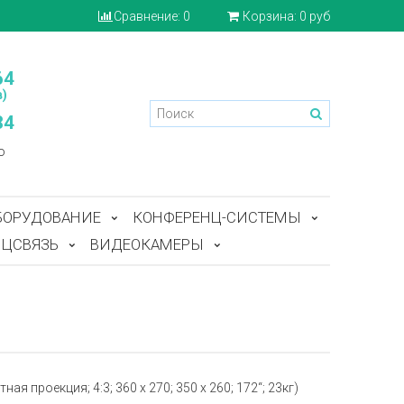
Сравнение:
0
Корзина:
0 руб
64
)
84
o
БОРУДОВАНИЕ
КОНФЕРЕНЦ-СИСТЕМЫ
ЦСВЯЗЬ
ВИДЕОКАМЕРЫ
я проекция; 4:3; 360 x 270; 350 x 260; 172“; 23кг)