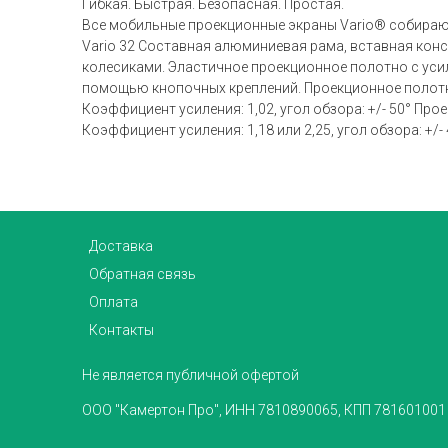
Гибкая. Быстрая. Безопасная. Простая.
Все мобильные проекционные экраны Vario® собираютс
Vario 32 Составная алюминиевая рама, вставная конст
колесиками. Эластичное проекционное полотно с уси
помощью кнопочных креплений. Проекционное полотно
Коэффициент усиления: 1,02, угол обзора: +/- 50° Пр
Коэффициент усиления: 1,18 или 2,25, угол обзора: +/- 4
Доставка
Обратная связь
Оплата
Контакты
Не является публичной офертой
ООО "Камертон Про", ИНН 7810890065, КПП 781601001