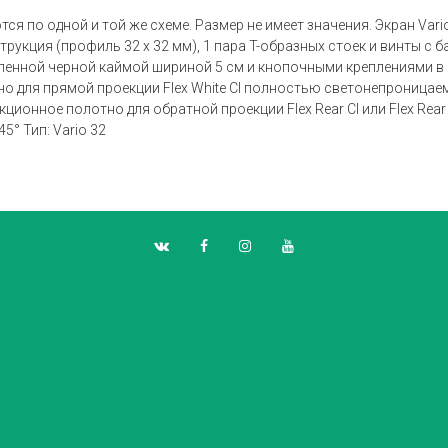
я по одной и той же схеме. Размер не имеет значения. Экран Vari
рукция (профиль 32 x 32 мм), 1 пара T-образных стоек и винты с 
ленной черной каймой шириной 5 см и кнопочными креплениями в с
 для прямой проекции Flex White CI полностью светонепроница
оекционное полотно для обратной проекции Flex Rear CI или Flex 
5° Тип: Vario 32