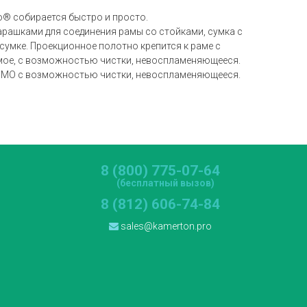
o® собирается быстро и просто.
барашками для соединения рамы со стойками, сумка с
умке. Проекционное полотно крепится к раме с
емое, с возможностью чистки, невоспламеняющееся.
Rear MO с возможностью чистки, невоспламеняющееся.
8 (800) 775-07-64
(бесплатный вызов)
8 (812) 606-74-84
sales@kamerton.pro