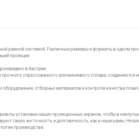
ьной рамной системой. Различные размеры и форматы в одном про
ашей проекции.
роизведено в Австрии.
з прочного спрессованного алюминиевого сплава, соединяются 
и оборудования, отборных материалов и контроля качества позв
арианты установки наших проекционных экранов, чтобы в наилучш
уют такую же точность и долговечность, как и наши рамы. Не важ
ологии производства.