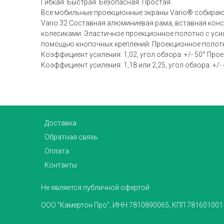
Гибкая. Быстрая. Безопасная. Простая.
Все мобильные проекционные экраны Vario® собираютс
Vario 32 Составная алюминиевая рама, вставная конст
колесиками. Эластичное проекционное полотно с уси
помощью кнопочных креплений. Проекционное полотно
Коэффициент усиления: 1,02, угол обзора: +/- 50° Пр
Коэффициент усиления: 1,18 или 2,25, угол обзора: +/- 4
Доставка
Обратная связь
Оплата
Контакты
Не является публичной офертой
ООО "Камертон Про", ИНН 7810890065, КПП 781601001