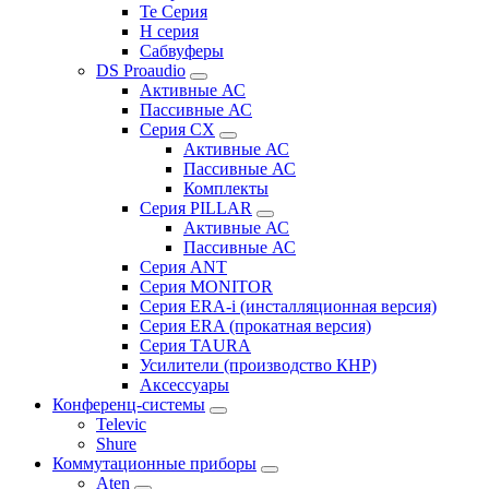
Te Серия
H серия
Сабвуферы
DS Proaudio
Активные АС
Пассивные АС
Серия CX
Активные АС
Пассивные АС
Комплекты
Серия PILLAR
Активные АС
Пассивные АС
Серия ANT
Серия MONITOR
Серия ERA-i (инсталляционная версия)
Серия ERA (прокатная версия)
Серия TAURA
Усилители (производство КНР)
Аксессуары
Конференц-системы
Televic
Shure
Коммутационные приборы
Aten