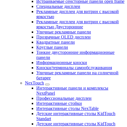
Встраиваемые сенсторные панели open frame
Специальные дисплеи
Рекламные дисплеи для витрин с высокой
яркостью
Рекламные дисплеи для витрин с высокой
яркостью Двусторонние
Уличные рекламные панели
Прозрачные OLED дисплеи
Квадратные панели
Круглые панели
Тонкие двусторонние информационные
панели
Информационные киоски
Киоски/терминалы самообслуживания
Уличные рекламные панели на солнечной
батарее
NexTouch
Интерактивные панели и комплексы
NextPanel
Профессиональные дисплеи
Интерактивные стойки
Интерактивные столы NexTable
Детские интерактивные столы KidTouch
Standart
Детские интерактивные столы KidTouch