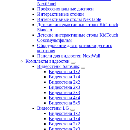
NextPanel
Профессиональные дисплеи
Интерактивные стойки
Интерактивные столы NexTable
Детские интерактивные столы KidTouch
Standart
Детские интерактивные столы KidTouch
Союзмультфильм
Оборудование для противовирусного
контроля
Панели для видеостен NextWall
Комплекты видеостен
Видеостены Samsung
Видеостена 1x2
Видеостена 1x4
Видеостена 2x2
Видеостена 2х3
Видеостена 3x3
Видеостена 4x4
Видеостена 5x5
Видеостены LG
Видеостена 1x2
Видеостена 1x4
Видеостена 2x2
Видеостена 2x3