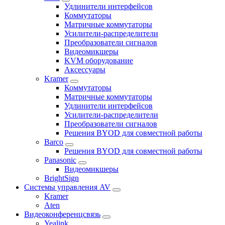
Удлинители интерфейсов
Коммутаторы
Матричные коммутаторы
Усилители-распределители
Преобразователи сигналов
Видеомикшеры
KVM оборудование
Аксессуары
Kramer
Коммутаторы
Матричные коммутаторы
Удлинители интерфейсов
Усилители-распределители
Преобразователи сигналов
Решения BYOD для совместной работы
Barco
Решения BYOD для совместной работы
Panasonic
Видеомикшеры
BrightSign
Системы управления AV
Kramer
Aten
Видеоконференцсвязь
Yealink