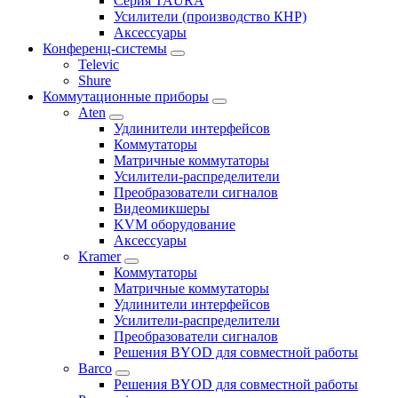
Серия TAURA
Усилители (производство КНР)
Аксессуары
Конференц-системы
Televic
Shure
Коммутационные приборы
Aten
Удлинители интерфейсов
Коммутаторы
Матричные коммутаторы
Усилители-распределители
Преобразователи сигналов
Видеомикшеры
KVM оборудование
Аксессуары
Kramer
Коммутаторы
Матричные коммутаторы
Удлинители интерфейсов
Усилители-распределители
Преобразователи сигналов
Решения BYOD для совместной работы
Barco
Решения BYOD для совместной работы