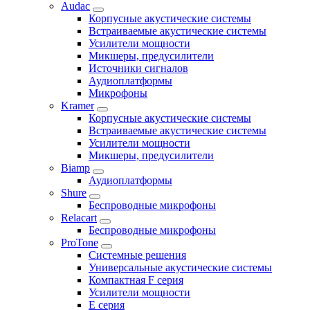
Audac
Корпусные акустические системы
Встраиваемые акустические системы
Усилители мощности
Микшеры, предусилители
Источники сигналов
Аудиоплатформы
Микрофоны
Kramer
Корпусные акустические системы
Встраиваемые акустические системы
Усилители мощности
Микшеры, предусилители
Biamp
Аудиоплатформы
Shure
Беспроводные микрофоны
Relacart
Беспроводные микрофоны
ProTone
Системные решения
Универсальные акустические системы
Компактная F серия
Усилители мощности
E серия