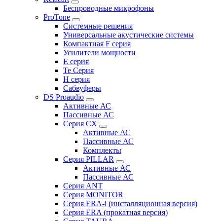
Беспроводные микрофоны
ProTone
Системные решения
Универсальные акустические системы
Компактная F серия
Усилители мощности
E серия
Te Серия
H серия
Сабвуферы
DS Proaudio
Активные АС
Пассивные АС
Серия CX
Активные АС
Пассивные АС
Комплекты
Серия PILLAR
Активные АС
Пассивные АС
Серия ANT
Серия MONITOR
Серия ERA-i (инсталляционная версия)
Серия ERA (прокатная версия)