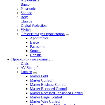
Appotronics
Barco
Panasonic
Sonnoc
Roly
Christie
Digital Projection
Vivitek
Объективы для проекторов
Appotronics
Barco
Panasonic
Sonnoc
Сhristie
Проекционные экраны
Digis
AV Stumpfl
Lumien
Master Fold
Master Control
Master Business Control
Master Recessed Control
Master Recessed Tensioned Control
Master Large Control
Master Wire Control