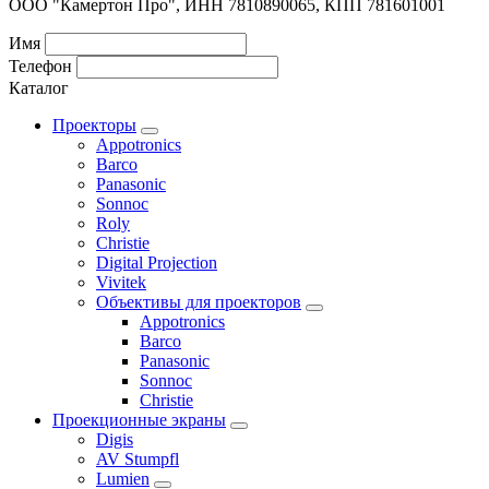
ООО "Камертон Про", ИНН 7810890065, КПП 781601001
Имя
Телефон
Каталог
Проекторы
Appotronics
Barco
Panasonic
Sonnoc
Roly
Christie
Digital Projection
Vivitek
Объективы для проекторов
Appotronics
Barco
Panasonic
Sonnoc
Сhristie
Проекционные экраны
Digis
AV Stumpfl
Lumien