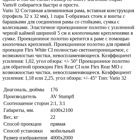
Vario® собирается быстро и просто.
Vario 32 Составная алюминиевая рама, вставная конструкция
(профиль 32 x 32 мм), 1 пара T-образных стоек и винты с
барашками для соединения рамы со стойками, сумка с
колесиками. Эластичное проекционное полотно с усиленной
черной каймой шириной 5 см и кнопочными креплениями в
сумке. Проекционное полотно крепится к раме с помощью
кнопочных креплений. Проекционное полотно для прямой
проекции Flex White CI полностью светонепроницаемое, с
возможностью чистки, невоспламеняющееся. Коэффициент
усиления: 1,02, угол обзора: +/- 50° Проекционное полотно
для обратной проекции Flex Rear CI или Flex Rear MO с
возможностью чистки, невоспламеняющееся. Коэффициент
усиления: 1,18 или 2,25, угол обзора: +/- 45° Тип: Vario 32
Диагональ, дюймы
176
Производитель
AV Stumpfl
Соотношение сторон
2:1, 3:1
Габариты, мм.
4100x2100
Вес, кг
22
Способ проекции
прямая
Способ установки
мобильный
Размер изображения
4000x2000