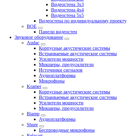
Видеостена 3x3
Видеостена 4x4
Видеостена 5x5
Видеостена по индивидуальному проекту
BOE
Панели видеостен
Звуковое оборудование
Audac
Корпусные акустические системы
Встраиваемые акустические системы
Усилители мощности
Микшеры, предусилители
Источники сигналов
Аудиоплатформы
Микрофоны
Kramer
Корпусные акустические системы
Встраиваемые акустические системы
Усилители мощности
Микшеры, предусилители
Biamp
Аудиоплатформы
Shure
Беспроводные микрофоны
Relacart