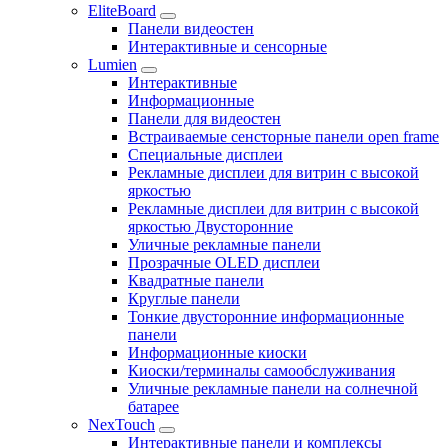
EliteBoard
Панели видеостен
Интерактивные и сенсорные
Lumien
Интерактивные
Информационные
Панели для видеостен
Встраиваемые сенсторные панели open frame
Специальные дисплеи
Рекламные дисплеи для витрин с высокой
яркостью
Рекламные дисплеи для витрин с высокой
яркостью Двусторонние
Уличные рекламные панели
Прозрачные OLED дисплеи
Квадратные панели
Круглые панели
Тонкие двусторонние информационные
панели
Информационные киоски
Киоски/терминалы самообслуживания
Уличные рекламные панели на солнечной
батарее
NexTouch
Интерактивные панели и комплексы