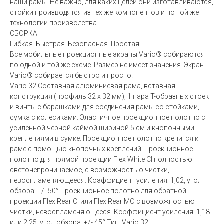
наши рамы. Не важно, для каких целей они изготавливаются,
стойки производятся из тех же компонентов и по той же
технологии производства.
СБОРКА
Гибкая. Быстрая. Безопасная. Простая.
Все мобильные проекционные экраны Vario® собираются
по одной и той же схеме. Размер не имеет значения. Экран
Vario® собирается быстро и просто.
Vario 32 Составная алюминиевая рама, вставная
конструкция (профиль 32 x 32 мм), 1 пара T-образных стоек
и винты с барашками для соединения рамы со стойками,
сумка с колесиками. Эластичное проекционное полотно с
усиленной черной каймой шириной 5 см и кнопочными
креплениями в сумке. Проекционное полотно крепится к
раме с помощью кнопочных креплений. Проекционное
полотно для прямой проекции Flex White CI полностью
светонепроницаемое, с возможностью чистки,
невоспламеняющееся. Коэффициент усиления: 1,02, угол
обзора: +/- 50° Проекционное полотно для обратной
проекции Flex Rear CI или Flex Rear MO с возможностью
чистки, невоспламеняющееся. Коэффициент усиления: 1,18
или 2,25, угол обзора: +/- 45° Тип: Vario 32