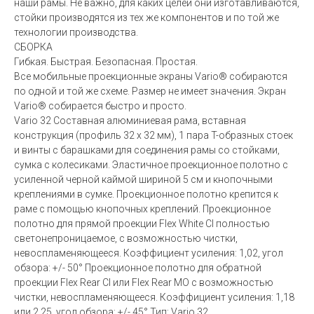
наши рамы. Не важно, для каких целей они изготавливаются,
стойки производятся из тех же компонентов и по той же
технологии производства.
СБОРКА
Гибкая. Быстрая. Безопасная. Простая.
Все мобильные проекционные экраны Vario® собираются
по одной и той же схеме. Размер не имеет значения. Экран
Vario® собирается быстро и просто.
Vario 32 Составная алюминиевая рама, вставная
конструкция (профиль 32 x 32 мм), 1 пара T-образных стоек
и винты с барашками для соединения рамы со стойками,
сумка с колесиками. Эластичное проекционное полотно с
усиленной черной каймой шириной 5 см и кнопочными
креплениями в сумке. Проекционное полотно крепится к
раме с помощью кнопочных креплений. Проекционное
полотно для прямой проекции Flex White CI полностью
светонепроницаемое, с возможностью чистки,
невоспламеняющееся. Коэффициент усиления: 1,02, угол
обзора: +/- 50° Проекционное полотно для обратной
проекции Flex Rear CI или Flex Rear MO с возможностью
чистки, невоспламеняющееся. Коэффициент усиления: 1,18
или 2,25, угол обзора: +/- 45° Тип: Vario 32