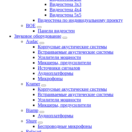
Видеостена 3x3
Видеостена 4x4
Видеостена 5x5
Видеостена по индивидуальному проекту
BOE
Панели видеостен
Звуковое оборудование
Audac
Корпусные акустические системы
Встраиваемые акустические системы
Усилители мощности
Микшеры, предусилители
Источники сигналов
Аудиоплатформы
Микрофоны
Kramer
Корпусные акустические системы
Встраиваемые акустические системы
Усилители мощности
Микшеры, предусилители
Biamp
Аудиоплатформы
Shure
Беспроводные микрофоны
Relacart