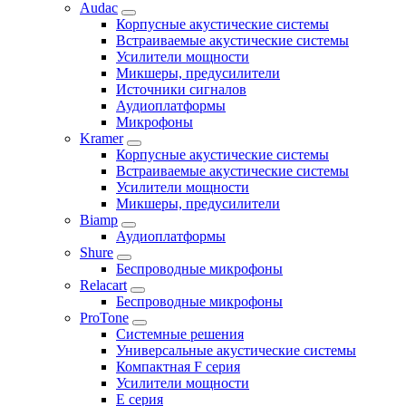
Audac
Корпусные акустические системы
Встраиваемые акустические системы
Усилители мощности
Микшеры, предусилители
Источники сигналов
Аудиоплатформы
Микрофоны
Kramer
Корпусные акустические системы
Встраиваемые акустические системы
Усилители мощности
Микшеры, предусилители
Biamp
Аудиоплатформы
Shure
Беспроводные микрофоны
Relacart
Беспроводные микрофоны
ProTone
Системные решения
Универсальные акустические системы
Компактная F серия
Усилители мощности
E серия