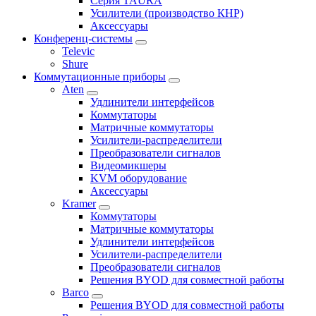
Серия TAURA
Усилители (производство КНР)
Аксессуары
Конференц-системы
Televic
Shure
Коммутационные приборы
Aten
Удлинители интерфейсов
Коммутаторы
Матричные коммутаторы
Усилители-распределители
Преобразователи сигналов
Видеомикшеры
KVM оборудование
Аксессуары
Kramer
Коммутаторы
Матричные коммутаторы
Удлинители интерфейсов
Усилители-распределители
Преобразователи сигналов
Решения BYOD для совместной работы
Barco
Решения BYOD для совместной работы