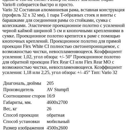
Vario® собирается быстро и просто.
Vario 32 Составная алюминиевая рама, вставная конструкция
(профиль 32 x 32 мм), 1 пара T-образных стоек и винты с
барашками для соединения рамы со стойками, сумка с
колесиками. Эластичное проекционное полотно с усиленной
черной каймой шириной 5 см и кнопочными креплениями в
сумке. Проекционное полотно крепится к раме с помощью
кнопочных креплений. Проекционное полотно для прямой
проекции Flex White CI полностью светонепроницаемое, с
возможностью чистки, невоспламеняющееся. Коэффициент
усиления: 1,02, угол обзора: +/- 50° Проекционное полотно
для обратной проекции Flex Rear CI или Flex Rear MO с
возможностью чистки, невоспламеняющееся. Коэффициент
усиления: 1,18 или 2,25, угол обзора: +/- 45° Тип: Vario 32
Диагональ, дюймы
205
Производитель
AV Stumpfl
Соотношение сторон
16:9
Габариты, мм.
4600x2700
Вес, кг
26
Способ проекции
обратная
Способ установки
мобильный
Размер изображения
4500x2600