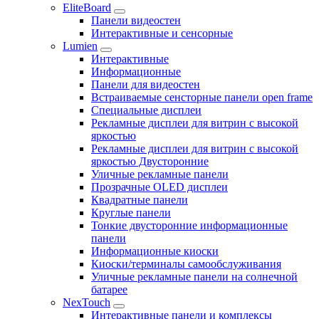
EliteBoard
Панели видеостен
Интерактивные и сенсорные
Lumien
Интерактивные
Информационные
Панели для видеостен
Встраиваемые сенсторные панели open frame
Специальные дисплеи
Рекламные дисплеи для витрин с высокой
яркостью
Рекламные дисплеи для витрин с высокой
яркостью Двусторонние
Уличные рекламные панели
Прозрачные OLED дисплеи
Квадратные панели
Круглые панели
Тонкие двусторонние информационные
панели
Информационные киоски
Киоски/терминалы самообслуживания
Уличные рекламные панели на солнечной
батарее
NexTouch
Интерактивные панели и комплексы