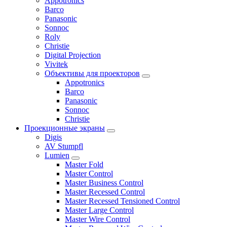
Appotronics
Barco
Panasonic
Sonnoc
Roly
Christie
Digital Projection
Vivitek
Объективы для проекторов
Appotronics
Barco
Panasonic
Sonnoc
Сhristie
Проекционные экраны
Digis
AV Stumpfl
Lumien
Master Fold
Master Control
Master Business Control
Master Recessed Control
Master Recessed Tensioned Control
Master Large Control
Master Wire Control