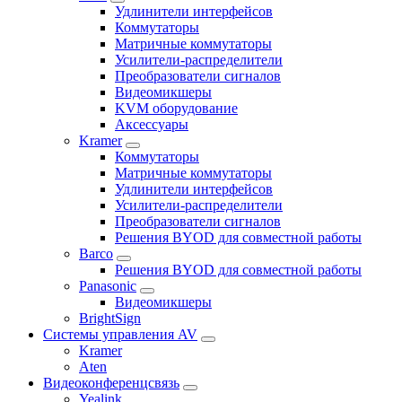
Удлинители интерфейсов
Коммутаторы
Матричные коммутаторы
Усилители-распределители
Преобразователи сигналов
Видеомикшеры
KVM оборудование
Аксессуары
Kramer
Коммутаторы
Матричные коммутаторы
Удлинители интерфейсов
Усилители-распределители
Преобразователи сигналов
Решения BYOD для совместной работы
Barco
Решения BYOD для совместной работы
Panasonic
Видеомикшеры
BrightSign
Системы управления AV
Kramer
Aten
Видеоконференцсвязь
Yealink