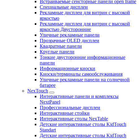
Встраиваемые сенсторные панели open frame
Специальные дисплеи
Рекламные дисплеи для витрин с высокой
яркостью
Рекламные дисплеи для витрин с высокой
яркостью Двусторонние
Уличные рекламные панели
Прозрачные OLED дисплеи
Квадратные панели
Круглые панели
Тонкие двусторонние информационные
панели
Информационные киоски
Киоски/терминалы самообслуживания
Уличные рекламные панели на солнечной
батарее
NexTouch
Интерактивные панели и комплексы
NextPanel
Профессиональные дисплеи
Интерактивные стойки
Интерактивные столы NexTable
Детские интерактивные столы KidTouch
Standart
Детские интерактивные столы KidTouch