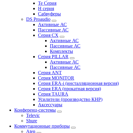
Te Серия
H серия
Сабвуферы
DS Proaudio
Активные АС
Пассивные АС
Серия CX
Активные АС
Пассивные АС
Комплекты
Серия PILLAR
Активные АС
Пассивные АС
Серия ANT
Серия MONITOR
Серия ERA-i (инсталляционная версия)
Серия ERA (прокатная версия)
Серия TAURA
Усилители (производство КНР)
Аксессуары
Конференц-системы
Televic
Shure
Коммутационные приборы
Aten