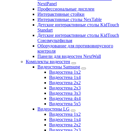
NextPanel
Профессиональные дисплеи
Интерактивные стойки
Интерактивные столы NexTable
Детские интерактивные столы KidTouch
Standart
Детские интерактивные столы KidTouch
Союзмультфильм
Оборудование для противовирусного
контроля
Панели для видеостен NextWall
Комплекты видеостен
Видеостены Samsung
Видеостена 1x2
Видеостена 1x4
Видеостена 2x2
Видеостена 2х3
Видеостена 3x3
Видеостена 4x4
Видеостена 5x5
Видеостены LG
Видеостена 1x2
Видеостена 1x4
Видеостена 2x2
Видеостена 2x3