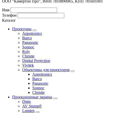
ООО "Камертон Про", ИНН 7810890065, КПП 781601001
Имя
Телефон
Каталог
Проекторы
Appotronics
Barco
Panasonic
Sonnoc
Roly
Christie
Digital Projection
Vivitek
Объективы для проекторов
Appotronics
Barco
Panasonic
Sonnoc
Сhristie
Проекционные экраны
Digis
AV Stumpfl
Lumien