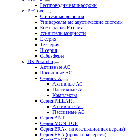
Беспроводные микрофоны
ProTone
Системные решения
Универсальные акустические системы
Компактная F серия
Усилители мощности
E серия
Te Серия
H серия
Сабвуферы
DS Proaudio
Активные АС
Пассивные АС
Серия CX
Активные АС
Пассивные АС
Комплекты
Серия PILLAR
Активные АС
Пассивные АС
Серия ANT
Серия MONITOR
Серия ERA-i (инсталляционная версия)
Серия ERA (прокатная версия)