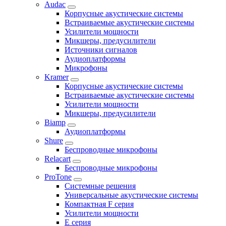
Audac
Корпусные акустические системы
Встраиваемые акустические системы
Усилители мощности
Микшеры, предусилители
Источники сигналов
Аудиоплатформы
Микрофоны
Kramer
Корпусные акустические системы
Встраиваемые акустические системы
Усилители мощности
Микшеры, предусилители
Biamp
Аудиоплатформы
Shure
Беспроводные микрофоны
Relacart
Беспроводные микрофоны
ProTone
Системные решения
Универсальные акустические системы
Компактная F серия
Усилители мощности
E серия