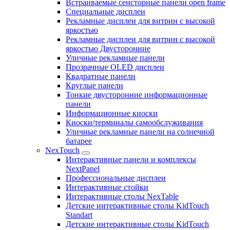
Встраиваемые сенсторные панели open frame
Специальные дисплеи
Рекламные дисплеи для витрин с высокой
яркостью
Рекламные дисплеи для витрин с высокой
яркостью Двусторонние
Уличные рекламные панели
Прозрачные OLED дисплеи
Квадратные панели
Круглые панели
Тонкие двусторонние информационные
панели
Информационные киоски
Киоски/терминалы самообслуживания
Уличные рекламные панели на солнечной
батарее
NexTouch
Интерактивные панели и комплексы
NextPanel
Профессиональные дисплеи
Интерактивные стойки
Интерактивные столы NexTable
Детские интерактивные столы KidTouch
Standart
Детские интерактивные столы KidTouch