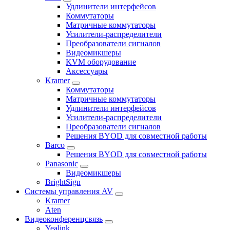
Удлинители интерфейсов
Коммутаторы
Матричные коммутаторы
Усилители-распределители
Преобразователи сигналов
Видеомикшеры
KVM оборудование
Аксессуары
Kramer
Коммутаторы
Матричные коммутаторы
Удлинители интерфейсов
Усилители-распределители
Преобразователи сигналов
Решения BYOD для совместной работы
Barco
Решения BYOD для совместной работы
Panasonic
Видеомикшеры
BrightSign
Системы управления AV
Kramer
Aten
Видеоконференцсвязь
Yealink