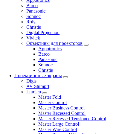
Appotronics
Barco
Panasonic
Sonnoc
Roly
Christie
Digital Projection
Vivitek
Объективы для проекторов
Appotronics
Barco
Panasonic
Sonnoc
Сhristie
Проекционные экраны
Digis
AV Stumpfl
Lumien
Master Fold
Master Control
Master Business Control
Master Recessed Control
Master Recessed Tensioned Control
Master Large Control
Master Wire Control