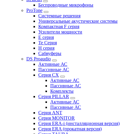
Беспроводные микрофоны
ProTone
Системные решения
Универсальные акустические системы
Компактная F серия
Усилители мощности
E серия
Te Серия
H серия
Сабвуферы
DS Proaudio
Активные АС
Пассивные АС
Серия CX
Активные АС
Пассивные АС
Комплекты
Серия PILLAR
Активные АС
Пассивные АС
Серия ANT
Серия MONITOR
Серия ERA-i (инсталляционная версия)
Серия ERA (прокатная версия)