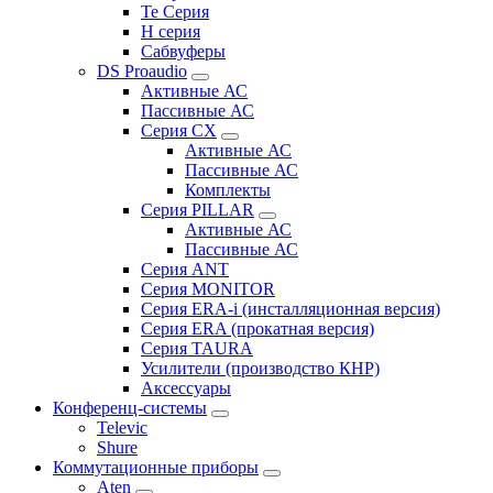
Te Серия
H серия
Сабвуферы
DS Proaudio
Активные АС
Пассивные АС
Серия CX
Активные АС
Пассивные АС
Комплекты
Серия PILLAR
Активные АС
Пассивные АС
Серия ANT
Серия MONITOR
Серия ERA-i (инсталляционная версия)
Серия ERA (прокатная версия)
Серия TAURA
Усилители (производство КНР)
Аксессуары
Конференц-системы
Televic
Shure
Коммутационные приборы
Aten