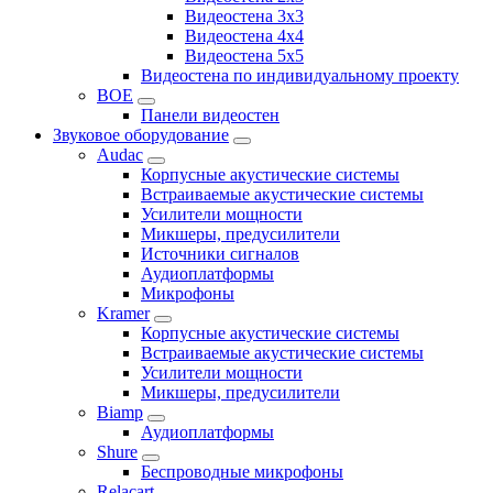
Видеостена 3x3
Видеостена 4x4
Видеостена 5x5
Видеостена по индивидуальному проекту
BOE
Панели видеостен
Звуковое оборудование
Audac
Корпусные акустические системы
Встраиваемые акустические системы
Усилители мощности
Микшеры, предусилители
Источники сигналов
Аудиоплатформы
Микрофоны
Kramer
Корпусные акустические системы
Встраиваемые акустические системы
Усилители мощности
Микшеры, предусилители
Biamp
Аудиоплатформы
Shure
Беспроводные микрофоны
Relacart