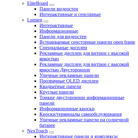
EliteBoard
Панели видеостен
Интерактивные и сенсорные
Lumien
Интерактивные
Информационные
Панели для видеостен
Встраиваемые сенсторные панели open frame
Специальные дисплеи
Рекламные дисплеи для витрин с высокой
яркостью
Рекламные дисплеи для витрин с высокой
яркостью Двусторонние
Уличные рекламные панели
Прозрачные OLED дисплеи
Квадратные панели
Круглые панели
Тонкие двусторонние информационные
панели
Информационные киоски
Киоски/терминалы самообслуживания
Уличные рекламные панели на солнечной
батарее
NexTouch
Интерактивные панели и комплексы