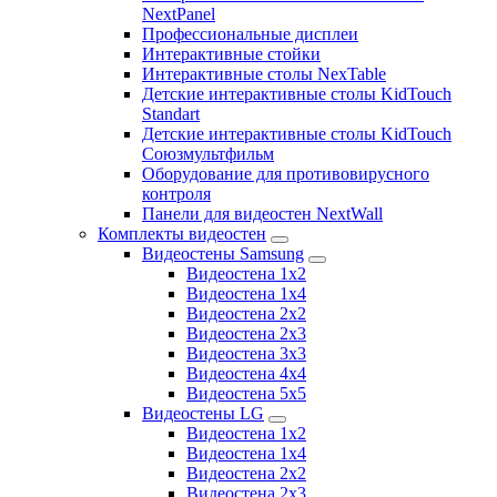
NextPanel
Профессиональные дисплеи
Интерактивные стойки
Интерактивные столы NexTable
Детские интерактивные столы KidTouch
Standart
Детские интерактивные столы KidTouch
Союзмультфильм
Оборудование для противовирусного
контроля
Панели для видеостен NextWall
Комплекты видеостен
Видеостены Samsung
Видеостена 1x2
Видеостена 1x4
Видеостена 2x2
Видеостена 2х3
Видеостена 3x3
Видеостена 4x4
Видеостена 5x5
Видеостены LG
Видеостена 1x2
Видеостена 1x4
Видеостена 2x2
Видеостена 2x3