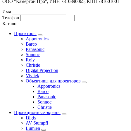
ООО "Камертон Про", ИНН 7810890065, КПП 781601001
Имя
Телефон
Каталог
Проекторы
Appotronics
Barco
Panasonic
Sonnoc
Roly
Christie
Digital Projection
Vivitek
Объективы для проекторов
Appotronics
Barco
Panasonic
Sonnoc
Сhristie
Проекционные экраны
Digis
AV Stumpfl
Lumien