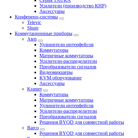
Серия TAURA
Усилители (производство КНР)
Аксессуары
Конференц-системы
Televic
Shure
Коммутационные приборы
Aten
Удлинители интерфейсов
Коммутаторы
Матричные коммутаторы
Усилители-распределители
Преобразователи сигналов
Видеомикшеры
KVM оборудование
Аксессуары
Kramer
Коммутаторы
Матричные коммутаторы
Удлинители интерфейсов
Усилители-распределители
Преобразователи сигналов
Решения BYOD для совместной работы
Barco
Решения BYOD для совместной работы