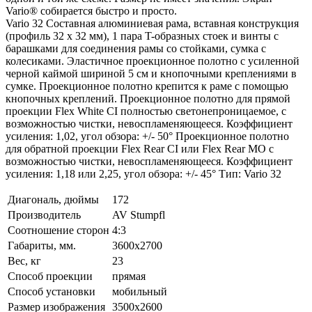
Vario® собирается быстро и просто.
Vario 32 Составная алюминиевая рама, вставная конструкция
(профиль 32 x 32 мм), 1 пара T-образных стоек и винты с
барашками для соединения рамы со стойками, сумка с
колесиками. Эластичное проекционное полотно с усиленной
черной каймой шириной 5 см и кнопочными креплениями в
сумке. Проекционное полотно крепится к раме с помощью
кнопочных креплений. Проекционное полотно для прямой
проекции Flex White CI полностью светонепроницаемое, с
возможностью чистки, невоспламеняющееся. Коэффициент
усиления: 1,02, угол обзора: +/- 50° Проекционное полотно
для обратной проекции Flex Rear CI или Flex Rear MO с
возможностью чистки, невоспламеняющееся. Коэффициент
усиления: 1,18 или 2,25, угол обзора: +/- 45° Тип: Vario 32
Диагональ, дюймы
172
Производитель
AV Stumpfl
Соотношение сторон
4:3
Габариты, мм.
3600x2700
Вес, кг
23
Способ проекции
прямая
Способ установки
мобильный
Размер изображения
3500x2600