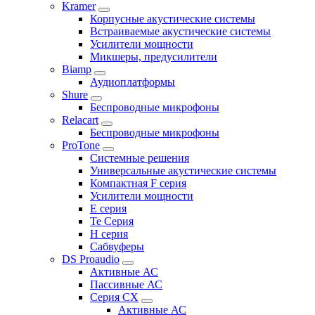
Kramer
Корпусные акустические системы
Встраиваемые акустические системы
Усилители мощности
Микшеры, предусилители
Biamp
Аудиоплатформы
Shure
Беспроводные микрофоны
Relacart
Беспроводные микрофоны
ProTone
Системные решения
Универсальные акустические системы
Компактная F серия
Усилители мощности
E серия
Te Серия
H серия
Сабвуферы
DS Proaudio
Активные АС
Пассивные АС
Серия CX
Активные АС