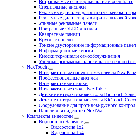
Встраиваемые сенсторные панели open frame
Специальные дисплеи
Рекламные дисплеи для витрин с высокой ярк
Рекламные дисплеи для витрин с высокой яр
Уличные рекламные панели
Прозрачные OLED дисплеи
Квадратные панели
Круглые панели
Тонкие двусторонние информационные пане
Информационные киоски
Киоски/терминалы самообслуживания
Уличные рекламные панели на солнечной бат
NexTouch
Интерактивные панели и комплексы NextPane
Профессиональные дисплеи
Интерактивные стойки
Интерактивные столы NexTable
Детские интерактивные столы KidTouch Stand
Детские интерактивные столы KidTouch Сою
Оборудование для противовирусного контрол
Панели для видеостен NextWall
Комплекты видеостен
Видеостены Samsung
Видеостена 1x2
Видеостена 1x4