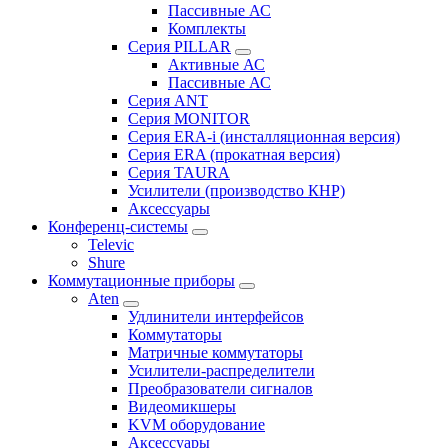
Пассивные АС
Комплекты
Серия PILLAR
Активные АС
Пассивные АС
Серия ANT
Серия MONITOR
Серия ERA-i (инсталляционная версия)
Серия ERA (прокатная версия)
Серия TAURA
Усилители (производство КНР)
Аксессуары
Конференц-системы
Televic
Shure
Коммутационные приборы
Aten
Удлинители интерфейсов
Коммутаторы
Матричные коммутаторы
Усилители-распределители
Преобразователи сигналов
Видеомикшеры
KVM оборудование
Аксессуары