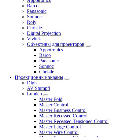
Appotronics
Barco
Panasonic
Sonnoc
Roly
Christie
Digital Projection
Vivitek
Объективы для проекторов
Appotronics
Barco
Panasonic
Sonnoc
Сhristie
Проекционные экраны
Digis
AV Stumpfl
Lumien
Master Fold
Master Control
Master Business Control
Master Recessed Control
Master Recessed Tensioned Control
Master Large Control
Master Wire Control