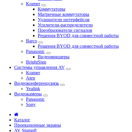
Kramer
Коммутаторы
Матричные коммутаторы
Удлинители интерфейсов
Усилители-распределители
Преобразователи сигналов
Решения BYOD для совместной работы
Barco
Решения BYOD для совместной работы
Panasonic
Видеомикшеры
BrightSign
Системы управления AV
Kramer
Aten
Видеоконференцсвязь
Yealink
Видеокамеры
Panasonic
Sony
Каталог
Проекционные экраны
AV Stumpfl