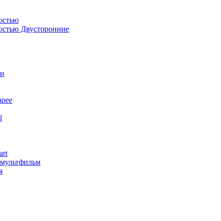
остью
костью Двусторонние
ли
арее
l
art
змультфильм
я