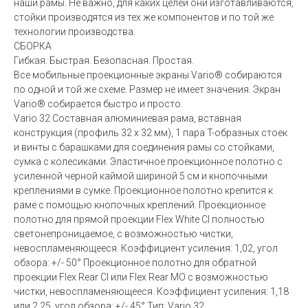
наши рамы. Не важно, для каких целей они изготавливаются,
стойки производятся из тех же компонентов и по той же
технологии производства.
СБОРКА
Гибкая. Быстрая. Безопасная. Простая.
Все мобильные проекционные экраны Vario® собираются
по одной и той же схеме. Размер не имеет значения. Экран
Vario® собирается быстро и просто.
Vario 32 Составная алюминиевая рама, вставная
конструкция (профиль 32 x 32 мм), 1 пара T-образных стоек
и винты с барашками для соединения рамы со стойками,
сумка с колесиками. Эластичное проекционное полотно с
усиленной черной каймой шириной 5 см и кнопочными
креплениями в сумке. Проекционное полотно крепится к
раме с помощью кнопочных креплений. Проекционное
полотно для прямой проекции Flex White CI полностью
светонепроницаемое, с возможностью чистки,
невоспламеняющееся. Коэффициент усиления: 1,02, угол
обзора: +/- 50° Проекционное полотно для обратной
проекции Flex Rear CI или Flex Rear MO с возможностью
чистки, невоспламеняющееся. Коэффициент усиления: 1,18
или 2,25, угол обзора: +/- 45° Тип: Vario 32