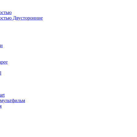
остью
костью Двусторонние
ли
арее
l
art
змультфильм
я