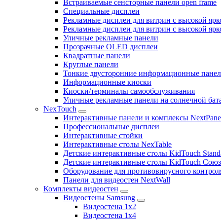
Встраиваемые сенсторные панели open frame
Специальные дисплеи
Рекламные дисплеи для витрин с высокой ярк
Рекламные дисплеи для витрин с высокой яр
Уличные рекламные панели
Прозрачные OLED дисплеи
Квадратные панели
Круглые панели
Тонкие двусторонние информационные пане
Информационные киоски
Киоски/терминалы самообслуживания
Уличные рекламные панели на солнечной бат
NexTouch
Интерактивные панели и комплексы NextPane
Профессиональные дисплеи
Интерактивные стойки
Интерактивные столы NexTable
Детские интерактивные столы KidTouch Stand
Детские интерактивные столы KidTouch Сою
Оборудование для противовирусного контрол
Панели для видеостен NextWall
Комплекты видеостен
Видеостены Samsung
Видеостена 1x2
Видеостена 1x4