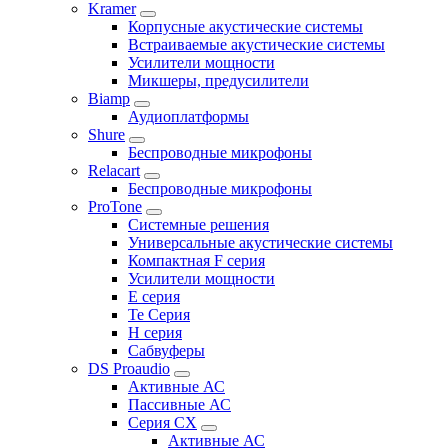
Kramer
Корпусные акустические системы
Встраиваемые акустические системы
Усилители мощности
Микшеры, предусилители
Biamp
Аудиоплатформы
Shure
Беспроводные микрофоны
Relacart
Беспроводные микрофоны
ProTone
Системные решения
Универсальные акустические системы
Компактная F серия
Усилители мощности
E серия
Te Серия
H серия
Сабвуферы
DS Proaudio
Активные АС
Пассивные АС
Серия CX
Активные АС