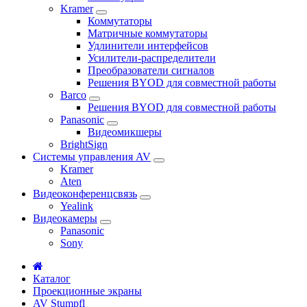
Kramer
Коммутаторы
Матричные коммутаторы
Удлинители интерфейсов
Усилители-распределители
Преобразователи сигналов
Решения BYOD для совместной работы
Barco
Решения BYOD для совместной работы
Panasonic
Видеомикшеры
BrightSign
Системы управления AV
Kramer
Aten
Видеоконференцсвязь
Yealink
Видеокамеры
Panasonic
Sony
Каталог
Проекционные экраны
AV Stumpfl