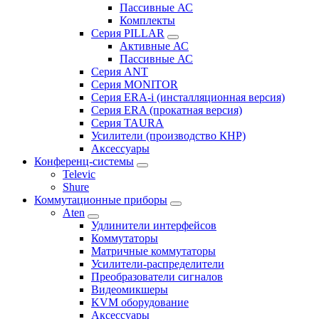
Пассивные АС
Комплекты
Серия PILLAR
Активные АС
Пассивные АС
Серия ANT
Серия MONITOR
Серия ERA-i (инсталляционная версия)
Серия ERA (прокатная версия)
Серия TAURA
Усилители (производство КНР)
Аксессуары
Конференц-системы
Televic
Shure
Коммутационные приборы
Aten
Удлинители интерфейсов
Коммутаторы
Матричные коммутаторы
Усилители-распределители
Преобразователи сигналов
Видеомикшеры
KVM оборудование
Аксессуары