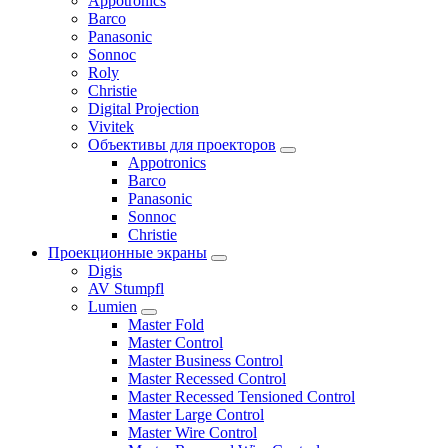
Appotronics
Barco
Panasonic
Sonnoc
Roly
Christie
Digital Projection
Vivitek
Объективы для проекторов
Appotronics
Barco
Panasonic
Sonnoc
Сhristie
Проекционные экраны
Digis
AV Stumpfl
Lumien
Master Fold
Master Control
Master Business Control
Master Recessed Control
Master Recessed Tensioned Control
Master Large Control
Master Wire Control