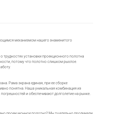
вающимся механизмом нашего знаменитого
т о трудностях установки проекционного полотна
ности, потому что полотно слишком рыхлое.
аботу.
а. Рама экрана единая, при ее сборке
тивно понятна. Наша уникальная комбинация из
погрешностей и обеспечивают долголетие на рынке..
ковано проекционное полотно? Мы тщательно продумали