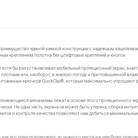
е преимущество единой рамной конструкции с надежным защелки
ным креплением полотна без штифтовых креплений и кнопок.
кто хотя бы раз устанавливал мобильный проекционный экран, знае
 плотным или, наоборот, в жаркую погоду и при повышенной влаж
ентованных крючков QuickClip®, которые максимально упрощают р
ивающиеся механизмы лежат в основе этого проекционного экран
ки. Ни одна часть экрана не может быть утеряна, сборка интуи
алов и контроля качества позволяют нам добиться минимальных 
де, как его транспортировать до нужного места и в чем будет упа