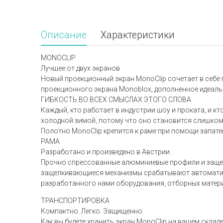
Описание
Характеристики
MONOCLIP
Лучшее от двух экранов
Новый проекционный экран MonoClip сочетает в себ
проекционного экрана Monoblox, дополненное идеаль
ГИБКОСТЬ ВО ВСЕХ СМЫСЛАХ ЭТОГО СЛОВА
Каждый, кто работает в индустрии шоу и проката, и 
холодной зимой, потому что оно становится слишком
Полотно MonoClip крепится к раме при помощи запат
РАМА
Разработано и произведено в Австрии.
Прочно спрессованные алюминиевые профили и защелк
защелкивающиеся механизмы срабатывают автоматичес
разработанного нами оборудования, отборных матери
ТРАНСПОРТИРОВКА
Компактно. Легко. Защищенно.
Как вы будете хранить экран MonoClip на вашем скла