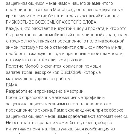
защелкивающимся механизмом нашего знаменитого
проекционного экрана Monoblox, дополненное идеальным
креплением полотна без штифтовых креплений и кнопок.
ГИБКОСТЬ ВО ВСЕХ СМЫСЛАХ ЭТОГО СЛОВА
Каждый, кто работает в индустрии шоу и проката, и кто хотя
бы раз устанавливал мобильный проекционный экран, знает
о трудностях установки проекционного полотна холодной
зимой, потому что оно становится слишком плотным или,
наоборот, в жаркую погоду и при повышенной влажности,
потому что полотно слишком рыхлое.
Полотно MonoClip крепится к раме при помощи
запатентованных крючков QuickClip®, которые
максимально упрощают работу.
РАМА
Разработано и произведено в Австрии.
Прочно спрессованные алюминиевые профили и
защелкивающиеся механизмы лежат в основе этого
проекционного экрана. Рама экрана единая, при ее сборке
защелкивающиеся механизмы срабатывают автоматически.
Ни одна часть экрана не может быть утеряна, сборка
интуитивно понятна. Наша уникальная комбинация из