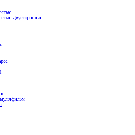
остью
костью Двусторонние
ли
арее
l
art
змультфильм
я