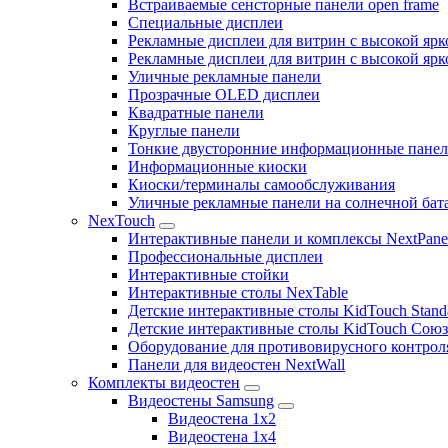
Встраиваемые сенсторные панели open frame
Специальные дисплеи
Рекламные дисплеи для витрин с высокой ярк
Рекламные дисплеи для витрин с высокой яр
Уличные рекламные панели
Прозрачные OLED дисплеи
Квадратные панели
Круглые панели
Тонкие двусторонние информационные пане
Информационные киоски
Киоски/терминалы самообслуживания
Уличные рекламные панели на солнечной бат
NexTouch
Интерактивные панели и комплексы NextPane
Профессиональные дисплеи
Интерактивные стойки
Интерактивные столы NexTable
Детские интерактивные столы KidTouch Stand
Детские интерактивные столы KidTouch Сою
Оборудование для противовирусного контрол
Панели для видеостен NextWall
Комплекты видеостен
Видеостены Samsung
Видеостена 1x2
Видеостена 1x4