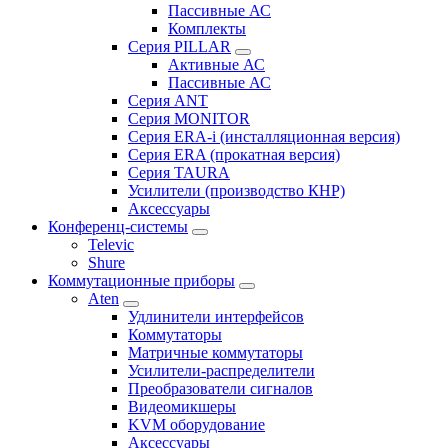
Пассивные АС
Комплекты
Серия PILLAR
Активные АС
Пассивные АС
Серия ANT
Серия MONITOR
Серия ERA-i (инсталляционная версия)
Серия ERA (прокатная версия)
Серия TAURA
Усилители (производство КНР)
Аксессуары
Конференц-системы
Televic
Shure
Коммутационные приборы
Aten
Удлинители интерфейсов
Коммутаторы
Матричные коммутаторы
Усилители-распределители
Преобразователи сигналов
Видеомикшеры
KVM оборудование
Аксессуары