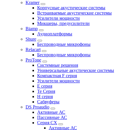
Kramer
Корпусные акустические системы
Встраиваемые акустические системы
Усилители мощности
Микшеры, предусилители
Biamp
Аудиоплатформы
Shure
Беспроводные микрофоны
Relacart
Беспроводные микрофоны
ProTone
Системные решения
Универсальные акустические системы
Компактная F серия
Усилители мощности
E серия
Te Серия
H серия
Сабвуферы
DS Proaudio
Активные АС
Пассивные АС
Серия CX
Активные АС