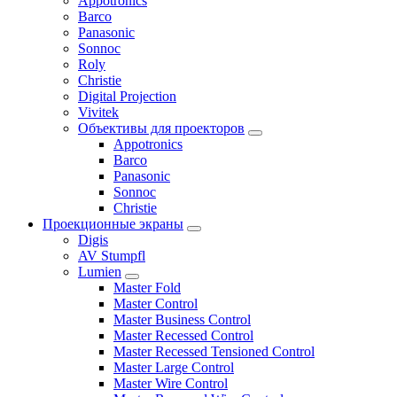
Appotronics
Barco
Panasonic
Sonnoc
Roly
Christie
Digital Projection
Vivitek
Объективы для проекторов
Appotronics
Barco
Panasonic
Sonnoc
Сhristie
Проекционные экраны
Digis
AV Stumpfl
Lumien
Master Fold
Master Control
Master Business Control
Master Recessed Control
Master Recessed Tensioned Control
Master Large Control
Master Wire Control