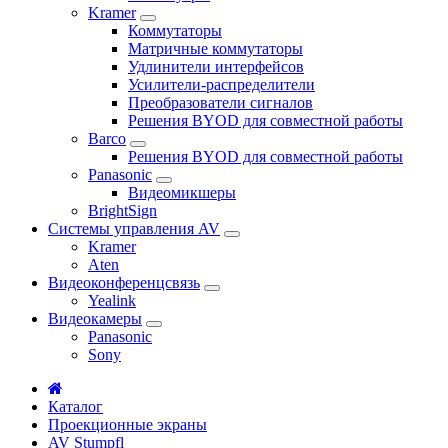
Kramer
Коммутаторы
Матричные коммутаторы
Удлинители интерфейсов
Усилители-распределители
Преобразователи сигналов
Решения BYOD для совместной работы
Barco
Решения BYOD для совместной работы
Panasonic
Видеомикшеры
BrightSign
Системы управления AV
Kramer
Aten
Видеоконференцсвязь
Yealink
Видеокамеры
Panasonic
Sony
Каталог
Проекционные экраны
AV Stumpfl