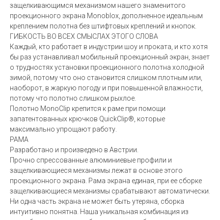
защелкивающимся механизмом нашего знаменитого
проекционного экрана Monoblox, дополненное идеальным
креплением полотна без штифтовых креплений и кнопок.
ГИБКОСТЬ ВО ВСЕХ СМЫСЛАХ ЭТОГО СЛОВА
Каждый, кто работает в индустрии шоу и проката, и кто хотя
бы раз устанавливал мобильный проекционный экран, знает
о трудностях установки проекционного полотна холодной
зимой, потому что оно становится слишком плотным или,
наоборот, в жаркую погоду и при повышенной влажности,
потому что полотно слишком рыхлое.
Полотно MonoClip крепится к раме при помощи
запатентованных крючков QuickClip®, которые
максимально упрощают работу.
РАМА
Разработано и произведено в Австрии.
Прочно спрессованные алюминиевые профили и
защелкивающиеся механизмы лежат в основе этого
проекционного экрана. Рама экрана единая, при ее сборке
защелкивающиеся механизмы срабатывают автоматически.
Ни одна часть экрана не может быть утеряна, сборка
интуитивно понятна. Наша уникальная комбинация из