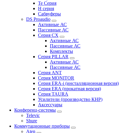
Te Серия
H серия
Сабвуферы
DS Proaudio
Активные АС
Пассивные АС
Серия CX
Активные АС
Пассивные АС
Комплекты
Серия PILLAR
Активные АС
Пассивные АС
Серия ANT
Серия MONITOR
Серия ERA-i (инсталляционная версия)
Серия ERA (прокатная версия)
Серия TAURA
Усилители (производство КНР)
Аксессуары
Конференц-системы
Televic
Shure
Коммутационные приборы
Aten