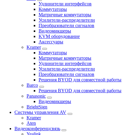
Удлинители интерфейсов
Коммутаторы
Матричные коммутаторы
Усилители-распределители
Преобразователи сигналов
Видеомикшеры
KVM оборудование
Аксессуары
Kramer
Коммутаторы
Матричные коммутаторы
Удлинители интерфейсов
Усилители-распределители
Преобразователи сигналов
Решения BYOD для совместной работы
Barco
Решения BYOD для совместной работы
Panasonic
Видеомикшеры
BrightSign
Системы управления AV
Kramer
Aten
Видеоконференцсвязь
Yealink