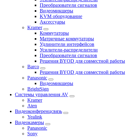
Преобразователи сигналов
Видеомикшеры
KVM оборудование
Аксессуары
Kramer
Коммутаторы
Матричные коммутаторы
Удлинители интерфейсов
Усилители-распределители
Преобразователи сигналов
Решения BYOD для совместной работы
Barco
Решения BYOD для совместной работы
Panasonic
Видеомикшеры
BrightSign
Системы управления AV
Kramer
Aten
Видеоконференцсвязь
Yealink
Видеокамеры
Panasonic
Sony