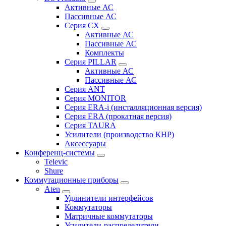
Активные АС
Пассивные АС
Серия CX
Активные АС
Пассивные АС
Комплекты
Серия PILLAR
Активные АС
Пассивные АС
Серия ANT
Серия MONITOR
Серия ERA-i (инсталляционная версия)
Серия ERA (прокатная версия)
Серия TAURA
Усилители (производство КНР)
Аксессуары
Конференц-системы
Televic
Shure
Коммутационные приборы
Aten
Удлинители интерфейсов
Коммутаторы
Матричные коммутаторы
Усилители-распределители