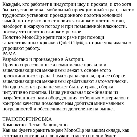
Каждый, кто работает в индустрии шоу и проката, и кто хотя
бы раз устанавливал мобильный проекционный экран, знает о
трудностях установки проекционного полотна холодной
зимой, потому что оно становится слишком плотным или,
наоборот, в жаркую погоду и при повышенной влажности,
потому что полотно слишком рыхлое.
Полотно MonoClip крепится к раме при помощи
запатентованных крючков QuickClip®, которые максимально
упрощают работу.
РАМА
Разработано и произведено в Австрии.
Прочно спрессованные алюминиевые профили и
защелкивающиеся механизмы лежат в основе этого
проекционного экрана. Рама экрана единая, при ее сборке
защелкивающиеся механизмы срабатывают автоматически.
Ни одна часть экрана не может быть утеряна, сборка
интуитивно понятна. Наша уникальная комбинация из
разработанного нами оборудования, отборных материалов и
контроля качества позволяют нам добиться минимальных
погрешностей и обеспечивают долголетие на рынке..
ТРАНСПОРТИРОВКА
Компактно. Легко. Защищенно.
Как вы будете хранить экран MonoClip на вашем складе, как
его транспортировать до нужного места и в чем будет