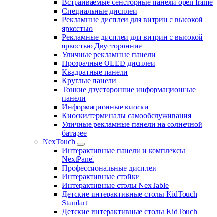
Встраиваемые сенсторные панели open frame
Специальные дисплеи
Рекламные дисплеи для витрин с высокой
яркостью
Рекламные дисплеи для витрин с высокой
яркостью Двусторонние
Уличные рекламные панели
Прозрачные OLED дисплеи
Квадратные панели
Круглые панели
Тонкие двусторонние информационные
панели
Информационные киоски
Киоски/терминалы самообслуживания
Уличные рекламные панели на солнечной
батарее
NexTouch
Интерактивные панели и комплексы
NextPanel
Профессиональные дисплеи
Интерактивные стойки
Интерактивные столы NexTable
Детские интерактивные столы KidTouch
Standart
Детские интерактивные столы KidTouch