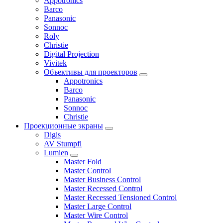
Appotronics
Barco
Panasonic
Sonnoc
Roly
Christie
Digital Projection
Vivitek
Объективы для проекторов
Appotronics
Barco
Panasonic
Sonnoc
Сhristie
Проекционные экраны
Digis
AV Stumpfl
Lumien
Master Fold
Master Control
Master Business Control
Master Recessed Control
Master Recessed Tensioned Control
Master Large Control
Master Wire Control