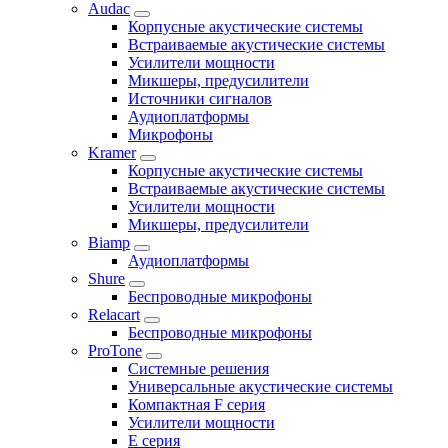
Audac
Корпусные акустические системы
Встраиваемые акустические системы
Усилители мощности
Микшеры, предусилители
Источники сигналов
Аудиоплатформы
Микрофоны
Kramer
Корпусные акустические системы
Встраиваемые акустические системы
Усилители мощности
Микшеры, предусилители
Biamp
Аудиоплатформы
Shure
Беспроводные микрофоны
Relacart
Беспроводные микрофоны
ProTone
Системные решения
Универсальные акустические системы
Компактная F серия
Усилители мощности
E серия