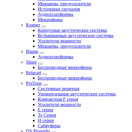
Микшеры, предусилители
Источники сигналов
Аудиоплатформы
Микрофоны
Kramer
Корпусные акустические системы
Встраиваемые акустические системы
Усилители мощности
Микшеры, предусилители
Biamp
Аудиоплатформы
Shure
Беспроводные микрофоны
Relacart
Беспроводные микрофоны
ProTone
Системные решения
Универсальные акустические системы
Компактная F серия
Усилители мощности
E серия
Te Серия
H серия
Сабвуферы
DS Proaudio