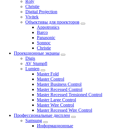
Roly
Christie
Digital Projection
Vivitek
Объективы для проекторов
Appotronics
Barco
Panasonic
Sonnoc
Сhristie
Проекционные экраны
Digis
AV Stumpfl
Lumien
Master Fold
Master Control
Master Business Control
Master Recessed Control
Master Recessed Tensioned Control
Master Large Control
Master Wire Control
Master Recessed Wire Control
Профессиональные дисплеи
Samsung
Информационные