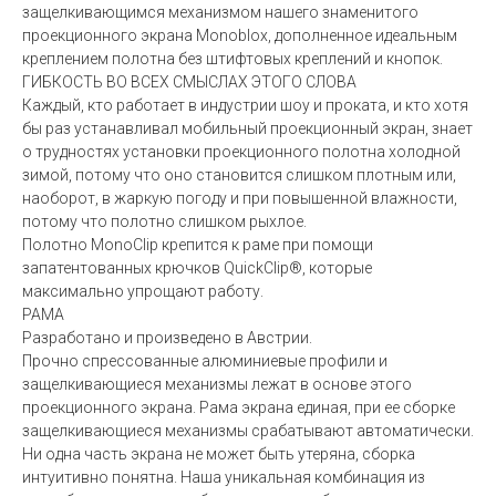
защелкивающимся механизмом нашего знаменитого
проекционного экрана Monoblox, дополненное идеальным
креплением полотна без штифтовых креплений и кнопок.
ГИБКОСТЬ ВО ВСЕХ СМЫСЛАХ ЭТОГО СЛОВА
Каждый, кто работает в индустрии шоу и проката, и кто хотя
бы раз устанавливал мобильный проекционный экран, знает
о трудностях установки проекционного полотна холодной
зимой, потому что оно становится слишком плотным или,
наоборот, в жаркую погоду и при повышенной влажности,
потому что полотно слишком рыхлое.
Полотно MonoClip крепится к раме при помощи
запатентованных крючков QuickClip®, которые
максимально упрощают работу.
РАМА
Разработано и произведено в Австрии.
Прочно спрессованные алюминиевые профили и
защелкивающиеся механизмы лежат в основе этого
проекционного экрана. Рама экрана единая, при ее сборке
защелкивающиеся механизмы срабатывают автоматически.
Ни одна часть экрана не может быть утеряна, сборка
интуитивно понятна. Наша уникальная комбинация из