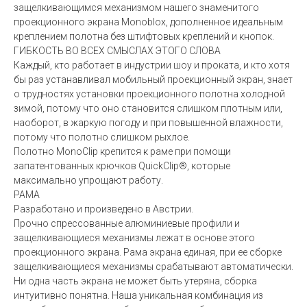
защелкивающимся механизмом нашего знаменитого
проекционного экрана Monoblox, дополненное идеальным
креплением полотна без штифтовых креплений и кнопок.
ГИБКОСТЬ ВО ВСЕХ СМЫСЛАХ ЭТОГО СЛОВА
Каждый, кто работает в индустрии шоу и проката, и кто хотя
бы раз устанавливал мобильный проекционный экран, знает
о трудностях установки проекционного полотна холодной
зимой, потому что оно становится слишком плотным или,
наоборот, в жаркую погоду и при повышенной влажности,
потому что полотно слишком рыхлое.
Полотно MonoClip крепится к раме при помощи
запатентованных крючков QuickClip®, которые
максимально упрощают работу.
РАМА
Разработано и произведено в Австрии.
Прочно спрессованные алюминиевые профили и
защелкивающиеся механизмы лежат в основе этого
проекционного экрана. Рама экрана единая, при ее сборке
защелкивающиеся механизмы срабатывают автоматически.
Ни одна часть экрана не может быть утеряна, сборка
интуитивно понятна. Наша уникальная комбинация из