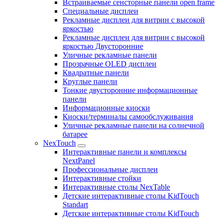
Встраиваемые сенсторные панели open frame
Специальные дисплеи
Рекламные дисплеи для витрин с высокой
яркостью
Рекламные дисплеи для витрин с высокой
яркостью Двусторонние
Уличные рекламные панели
Прозрачные OLED дисплеи
Квадратные панели
Круглые панели
Тонкие двусторонние информационные
панели
Информационные киоски
Киоски/терминалы самообслуживания
Уличные рекламные панели на солнечной
батарее
NexTouch
Интерактивные панели и комплексы
NextPanel
Профессиональные дисплеи
Интерактивные стойки
Интерактивные столы NexTable
Детские интерактивные столы KidTouch
Standart
Детские интерактивные столы KidTouch