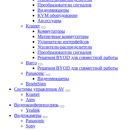
Преобразователи сигналов
Видеомикшеры
KVM оборудование
Аксессуары
Kramer
Коммутаторы
Матричные коммутаторы
Удлинители интерфейсов
Усилители-распределители
Преобразователи сигналов
Решения BYOD для совместной работы
Barco
Решения BYOD для совместной работы
Panasonic
Видеомикшеры
BrightSign
Системы управления AV
Kramer
Aten
Видеоконференцсвязь
Yealink
Видеокамеры
Panasonic
Sony