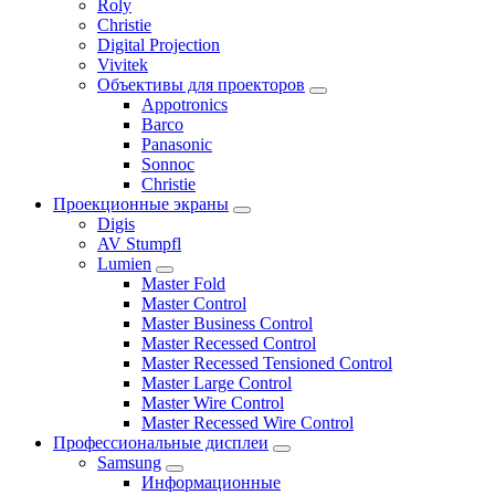
Roly
Christie
Digital Projection
Vivitek
Объективы для проекторов
Appotronics
Barco
Panasonic
Sonnoc
Сhristie
Проекционные экраны
Digis
AV Stumpfl
Lumien
Master Fold
Master Control
Master Business Control
Master Recessed Control
Master Recessed Tensioned Control
Master Large Control
Master Wire Control
Master Recessed Wire Control
Профессиональные дисплеи
Samsung
Информационные