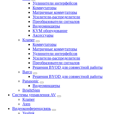
Удлинители интерфейсов
Коммутаторы
Матричные коммутаторы
Усилители-распределители
Преобразователи сигналов
Видеомикшеры
KVM оборудование
Аксессуары
Kramer
Коммутаторы
Матричные коммутаторы
Удлинители интерфейсов
Усилители-распределители
Преобразователи сигналов
Решения BYOD для совместной работы
Barco
Решения BYOD для совместной работы
Panasonic
Видеомикшеры
BrightSign
Системы управления AV
Kramer
Aten
Видеоконференцсвязь
Yealink