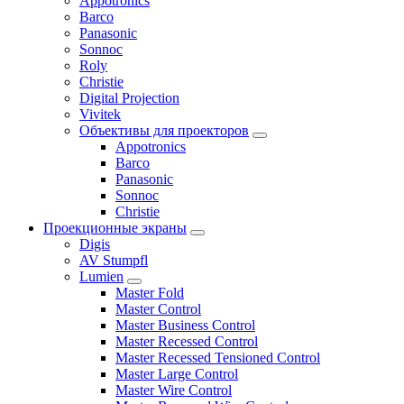
Appotronics
Barco
Panasonic
Sonnoc
Roly
Christie
Digital Projection
Vivitek
Объективы для проекторов
Appotronics
Barco
Panasonic
Sonnoc
Сhristie
Проекционные экраны
Digis
AV Stumpfl
Lumien
Master Fold
Master Control
Master Business Control
Master Recessed Control
Master Recessed Tensioned Control
Master Large Control
Master Wire Control