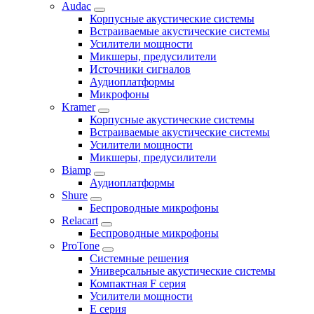
Audac
Корпусные акустические системы
Встраиваемые акустические системы
Усилители мощности
Микшеры, предусилители
Источники сигналов
Аудиоплатформы
Микрофоны
Kramer
Корпусные акустические системы
Встраиваемые акустические системы
Усилители мощности
Микшеры, предусилители
Biamp
Аудиоплатформы
Shure
Беспроводные микрофоны
Relacart
Беспроводные микрофоны
ProTone
Системные решения
Универсальные акустические системы
Компактная F серия
Усилители мощности
E серия