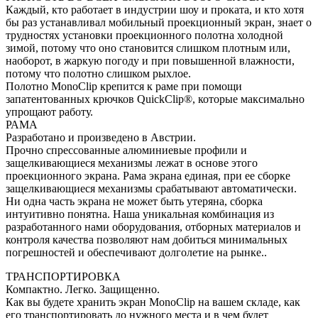
Каждый, кто работает в индустрии шоу и проката, и кто хотя
бы раз устанавливал мобильный проекционный экран, знает о
трудностях установки проекционного полотна холодной
зимой, потому что оно становится слишком плотным или,
наоборот, в жаркую погоду и при повышенной влажности,
потому что полотно слишком рыхлое.
Полотно MonoClip крепится к раме при помощи
запатентованных крючков QuickClip®, которые максимально
упрощают работу.
РАМА
Разработано и произведено в Австрии.
Прочно спрессованные алюминиевые профили и
защелкивающиеся механизмы лежат в основе этого
проекционного экрана. Рама экрана единая, при ее сборке
защелкивающиеся механизмы срабатывают автоматически.
Ни одна часть экрана не может быть утеряна, сборка
интуитивно понятна. Наша уникальная комбинация из
разработанного нами оборудования, отборных материалов и
контроля качества позволяют нам добиться минимальных
погрешностей и обеспечивают долголетие на рынке..
ТРАНСПОРТИРОВКА
Компактно. Легко. Защищенно.
Как вы будете хранить экран MonoClip на вашем складе, как
его транспортировать до нужного места и в чем будет