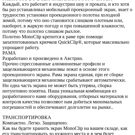
Каждый, кто работает в индустрии шоу и проката, и кто хотя
бы раз устанавливал мобильный проекционный экран, знает о
трудностях установки проекционного полотна холодной
зимой, потому что оно становится слишком плотным или,
наоборот, в жаркую погоду и при повышенной влажности,
потому что полотно слишком рыхлое.
Полотно MonoClip крепится к раме при помощи
запатентованных крючков QuickClip®, которые максимально
упрощают работу.
РАМА
Разработано и произведено в Австрии.
Прочно спрессованные алюминиевые профили и
защелкивающиеся механизмы лежат в основе этого
проекционного экрана. Рама экрана единая, при ее сборке
защелкивающиеся механизмы срабатывают автоматически.
Ни одна часть экрана не может быть утеряна, сборка
интуитивно понятна. Наша уникальная комбинация из
разработанного нами оборудования, отборных материалов и
контроля качества позволяют нам добиться минимальных
погрешностей и обеспечивают долголетие на рынке..
ТРАНСПОРТИРОВКА
Компактно. Легко. Защищенно.
Как вы будете хранить экран MonoClip на вашем складе, как
его транспортировать до нужного места и в чем будет