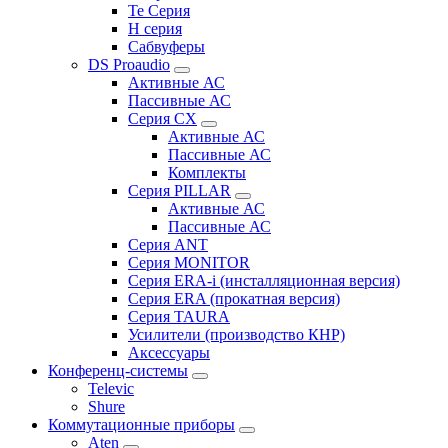
Te Серия
H серия
Сабвуферы
DS Proaudio
Активные АС
Пассивные АС
Серия CX
Активные АС
Пассивные АС
Комплекты
Серия PILLAR
Активные АС
Пассивные АС
Серия ANT
Серия MONITOR
Серия ERA-i (инсталляционная версия)
Серия ERA (прокатная версия)
Серия TAURA
Усилители (производство КНР)
Аксессуары
Конференц-системы
Televic
Shure
Коммутационные приборы
Aten