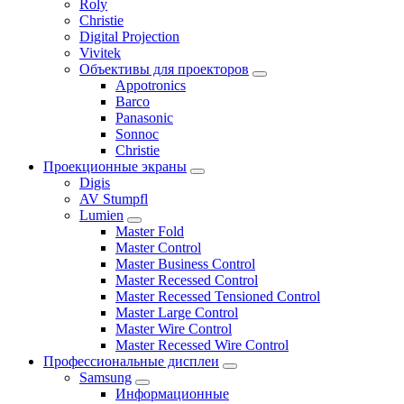
Roly
Christie
Digital Projection
Vivitek
Объективы для проекторов
Appotronics
Barco
Panasonic
Sonnoc
Сhristie
Проекционные экраны
Digis
AV Stumpfl
Lumien
Master Fold
Master Control
Master Business Control
Master Recessed Control
Master Recessed Tensioned Control
Master Large Control
Master Wire Control
Master Recessed Wire Control
Профессиональные дисплеи
Samsung
Информационные