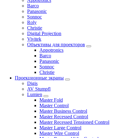
Appotronics
Barco
Panasonic
Sonnoc
Roly
Christie
Digital Projection
Vivitek
Объективы для проекторов
Appotronics
Barco
Panasonic
Sonnoc
Сhristie
Проекционные экраны
Digis
AV Stumpfl
Lumien
Master Fold
Master Control
Master Business Control
Master Recessed Control
Master Recessed Tensioned Control
Master Large Control
Master Wire Control