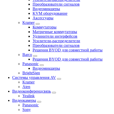
Преобразователи сигналов
Видеомикшеры
KVM оборудование
Аксессуары
Kramer
Коммутаторы
Матричные коммутаторы
Удлинители интерфейсов
Усилители-распределители
Преобразователи сигналов
Решения BYOD для совместной работы
Barco
Решения BYOD для совместной работы
Panasonic
Видеомикшеры
BrightSign
Системы управления AV
Kramer
Aten
Видеоконференцсвязь
Yealink
Видеокамеры
Panasonic
Sony