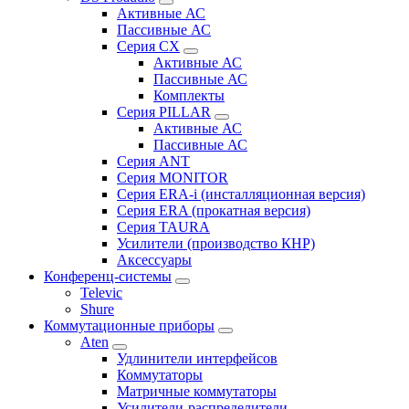
Активные АС
Пассивные АС
Серия CX
Активные АС
Пассивные АС
Комплекты
Серия PILLAR
Активные АС
Пассивные АС
Серия ANT
Серия MONITOR
Серия ERA-i (инсталляционная версия)
Серия ERA (прокатная версия)
Серия TAURA
Усилители (производство КНР)
Аксессуары
Конференц-системы
Televic
Shure
Коммутационные приборы
Aten
Удлинители интерфейсов
Коммутаторы
Матричные коммутаторы
Усилители-распределители