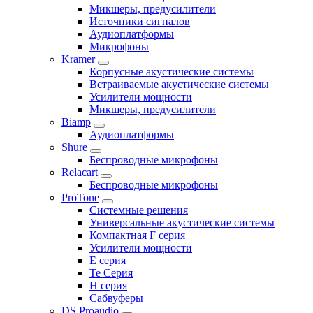
Микшеры, предусилители
Источники сигналов
Аудиоплатформы
Микрофоны
Kramer
Корпусные акустические системы
Встраиваемые акустические системы
Усилители мощности
Микшеры, предусилители
Biamp
Аудиоплатформы
Shure
Беспроводные микрофоны
Relacart
Беспроводные микрофоны
ProTone
Системные решения
Универсальные акустические системы
Компактная F серия
Усилители мощности
E серия
Te Серия
H серия
Сабвуферы
DS Proaudio