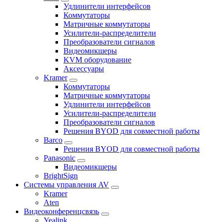
Удлинители интерфейсов
Коммутаторы
Матричные коммутаторы
Усилители-распределители
Преобразователи сигналов
Видеомикшеры
KVM оборудование
Аксессуары
Kramer
Коммутаторы
Матричные коммутаторы
Удлинители интерфейсов
Усилители-распределители
Преобразователи сигналов
Решения BYOD для совместной работы
Barco
Решения BYOD для совместной работы
Panasonic
Видеомикшеры
BrightSign
Системы управления AV
Kramer
Aten
Видеоконференцсвязь
Yealink