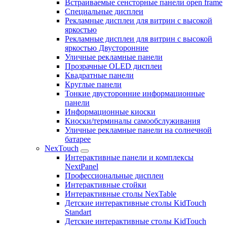
Встраиваемые сенсторные панели open frame
Специальные дисплеи
Рекламные дисплеи для витрин с высокой
яркостью
Рекламные дисплеи для витрин с высокой
яркостью Двусторонние
Уличные рекламные панели
Прозрачные OLED дисплеи
Квадратные панели
Круглые панели
Тонкие двусторонние информационные
панели
Информационные киоски
Киоски/терминалы самообслуживания
Уличные рекламные панели на солнечной
батарее
NexTouch
Интерактивные панели и комплексы
NextPanel
Профессиональные дисплеи
Интерактивные стойки
Интерактивные столы NexTable
Детские интерактивные столы KidTouch
Standart
Детские интерактивные столы KidTouch