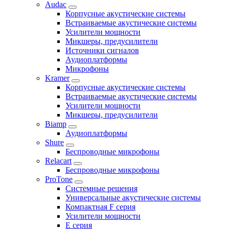
Audac
Корпусные акустические системы
Встраиваемые акустические системы
Усилители мощности
Микшеры, предусилители
Источники сигналов
Аудиоплатформы
Микрофоны
Kramer
Корпусные акустические системы
Встраиваемые акустические системы
Усилители мощности
Микшеры, предусилители
Biamp
Аудиоплатформы
Shure
Беспроводные микрофоны
Relacart
Беспроводные микрофоны
ProTone
Системные решения
Универсальные акустические системы
Компактная F серия
Усилители мощности
E серия