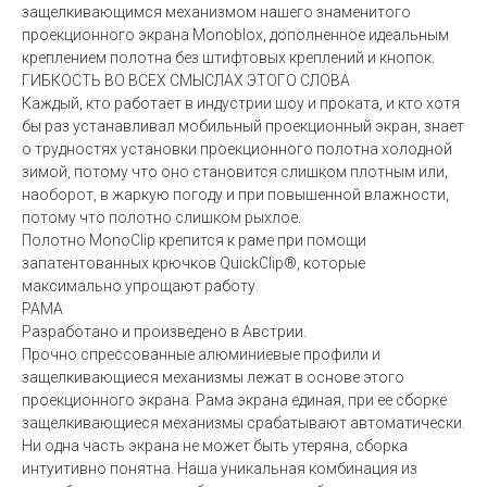
защелкивающимся механизмом нашего знаменитого
проекционного экрана Monoblox, дополненное идеальным
креплением полотна без штифтовых креплений и кнопок.
ГИБКОСТЬ ВО ВСЕХ СМЫСЛАХ ЭТОГО СЛОВА
Каждый, кто работает в индустрии шоу и проката, и кто хотя
бы раз устанавливал мобильный проекционный экран, знает
о трудностях установки проекционного полотна холодной
зимой, потому что оно становится слишком плотным или,
наоборот, в жаркую погоду и при повышенной влажности,
потому что полотно слишком рыхлое.
Полотно MonoClip крепится к раме при помощи
запатентованных крючков QuickClip®, которые
максимально упрощают работу.
РАМА
Разработано и произведено в Австрии.
Прочно спрессованные алюминиевые профили и
защелкивающиеся механизмы лежат в основе этого
проекционного экрана. Рама экрана единая, при ее сборке
защелкивающиеся механизмы срабатывают автоматически.
Ни одна часть экрана не может быть утеряна, сборка
интуитивно понятна. Наша уникальная комбинация из