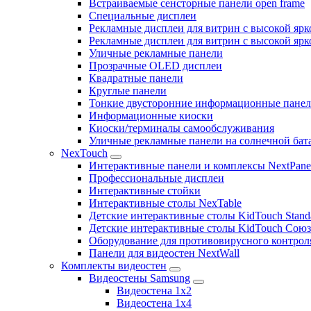
Встраиваемые сенсторные панели open frame
Специальные дисплеи
Рекламные дисплеи для витрин с высокой ярк
Рекламные дисплеи для витрин с высокой яр
Уличные рекламные панели
Прозрачные OLED дисплеи
Квадратные панели
Круглые панели
Тонкие двусторонние информационные пане
Информационные киоски
Киоски/терминалы самообслуживания
Уличные рекламные панели на солнечной бат
NexTouch
Интерактивные панели и комплексы NextPane
Профессиональные дисплеи
Интерактивные стойки
Интерактивные столы NexTable
Детские интерактивные столы KidTouch Stand
Детские интерактивные столы KidTouch Сою
Оборудование для противовирусного контрол
Панели для видеостен NextWall
Комплекты видеостен
Видеостены Samsung
Видеостена 1x2
Видеостена 1x4