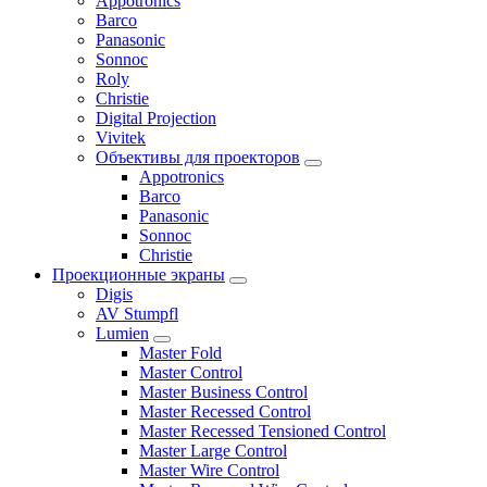
Appotronics
Barco
Panasonic
Sonnoc
Roly
Christie
Digital Projection
Vivitek
Объективы для проекторов
Appotronics
Barco
Panasonic
Sonnoc
Сhristie
Проекционные экраны
Digis
AV Stumpfl
Lumien
Master Fold
Master Control
Master Business Control
Master Recessed Control
Master Recessed Tensioned Control
Master Large Control
Master Wire Control