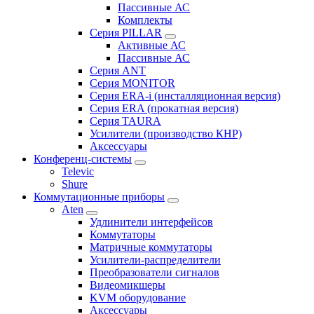
Пассивные АС
Комплекты
Серия PILLAR
Активные АС
Пассивные АС
Серия ANT
Серия MONITOR
Серия ERA-i (инсталляционная версия)
Серия ERA (прокатная версия)
Серия TAURA
Усилители (производство КНР)
Аксессуары
Конференц-системы
Televic
Shure
Коммутационные приборы
Aten
Удлинители интерфейсов
Коммутаторы
Матричные коммутаторы
Усилители-распределители
Преобразователи сигналов
Видеомикшеры
KVM оборудование
Аксессуары