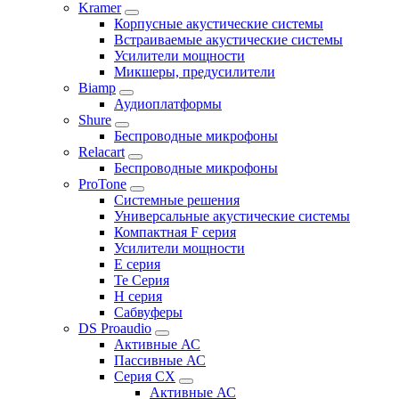
Kramer
Корпусные акустические системы
Встраиваемые акустические системы
Усилители мощности
Микшеры, предусилители
Biamp
Аудиоплатформы
Shure
Беспроводные микрофоны
Relacart
Беспроводные микрофоны
ProTone
Системные решения
Универсальные акустические системы
Компактная F серия
Усилители мощности
E серия
Te Серия
H серия
Сабвуферы
DS Proaudio
Активные АС
Пассивные АС
Серия CX
Активные АС