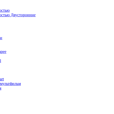
остью
костью Двусторонние
ли
арее
l
art
змультфильм
я