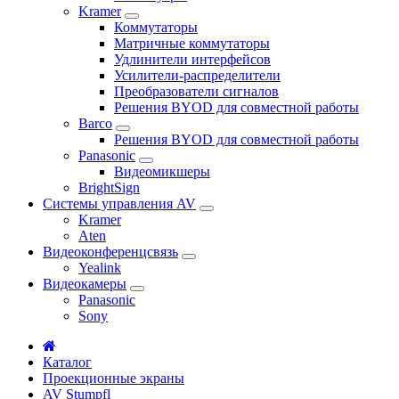
Kramer
Коммутаторы
Матричные коммутаторы
Удлинители интерфейсов
Усилители-распределители
Преобразователи сигналов
Решения BYOD для совместной работы
Barco
Решения BYOD для совместной работы
Panasonic
Видеомикшеры
BrightSign
Системы управления AV
Kramer
Aten
Видеоконференцсвязь
Yealink
Видеокамеры
Panasonic
Sony
Каталог
Проекционные экраны
AV Stumpfl