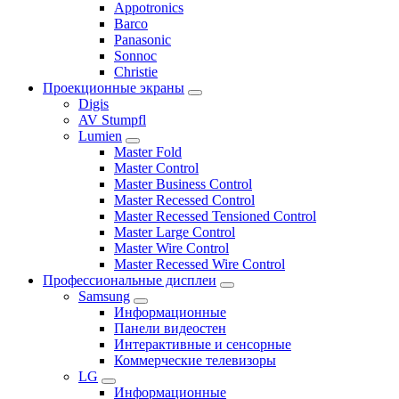
Appotronics
Barco
Panasonic
Sonnoc
Сhristie
Проекционные экраны
Digis
AV Stumpfl
Lumien
Master Fold
Master Control
Master Business Control
Master Recessed Control
Master Recessed Tensioned Control
Master Large Control
Master Wire Control
Master Recessed Wire Control
Профессиональные дисплеи
Samsung
Информационные
Панели видеостен
Интерактивные и сенсорные
Коммерческие телевизоры
LG
Информационные