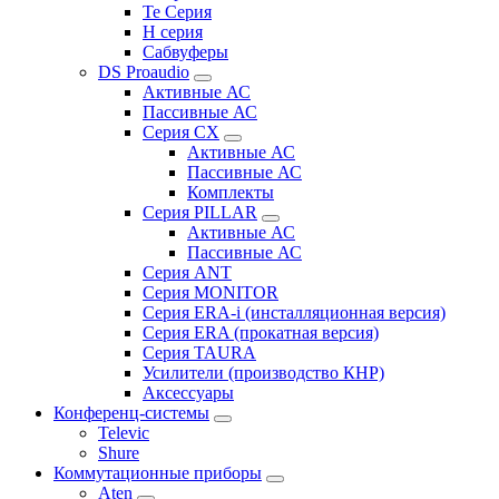
Te Серия
H серия
Сабвуферы
DS Proaudio
Активные АС
Пассивные АС
Серия CX
Активные АС
Пассивные АС
Комплекты
Серия PILLAR
Активные АС
Пассивные АС
Серия ANT
Серия MONITOR
Серия ERA-i (инсталляционная версия)
Серия ERA (прокатная версия)
Серия TAURA
Усилители (производство КНР)
Аксессуары
Конференц-системы
Televic
Shure
Коммутационные приборы
Aten