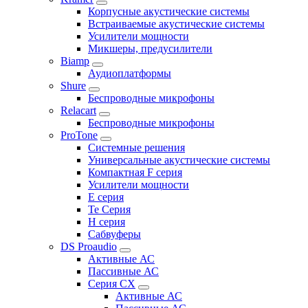
Корпусные акустические системы
Встраиваемые акустические системы
Усилители мощности
Микшеры, предусилители
Biamp
Аудиоплатформы
Shure
Беспроводные микрофоны
Relacart
Беспроводные микрофоны
ProTone
Системные решения
Универсальные акустические системы
Компактная F серия
Усилители мощности
E серия
Te Серия
H серия
Сабвуферы
DS Proaudio
Активные АС
Пассивные АС
Серия CX
Активные АС