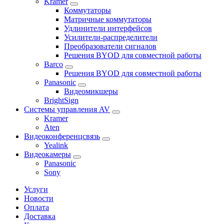
Kramer
Коммутаторы
Матричные коммутаторы
Удлинители интерфейсов
Усилители-распределители
Преобразователи сигналов
Решения BYOD для совместной работы
Barco
Решения BYOD для совместной работы
Panasonic
Видеомикшеры
BrightSign
Системы управления AV
Kramer
Aten
Видеоконференцсвязь
Yealink
Видеокамеры
Panasonic
Sony
Услуги
Новости
Оплата
Доставка