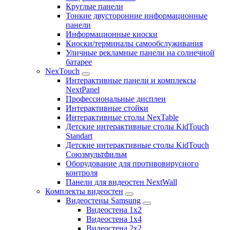
Круглые панели
Тонкие двусторонние информационные
панели
Информационные киоски
Киоски/терминалы самообслуживания
Уличные рекламные панели на солнечной
батарее
NexTouch
Интерактивные панели и комплексы
NextPanel
Профессиональные дисплеи
Интерактивные стойки
Интерактивные столы NexTable
Детские интерактивные столы KidTouch
Standart
Детские интерактивные столы KidTouch
Союзмультфильм
Оборудование для противовирусного
контроля
Панели для видеостен NextWall
Комплекты видеостен
Видеостены Samsung
Видеостена 1x2
Видеостена 1x4
Видеостена 2x2