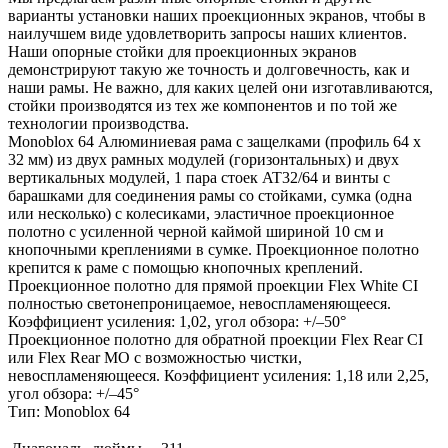
варианты установки наших проекционных экранов, чтобы в
наилучшем виде удовлетворить запросы наших клиентов.
Наши опорные стойки для проекционных экранов
демонстрируют такую же точность и долговечность, как и
наши рамы. Не важно, для каких целей они изготавливаются,
стойки производятся из тех же компонентов и по той же
технологии производства.
Monoblox 64 Алюминиевая рама с защелками (профиль 64 x
32 мм) из двух рамных модулей (горизонтальных) и двух
вертикальных модулей, 1 пара стоек AT32/64 и винты с
барашками для соединения рамы со стойками, сумка (одна
или несколько) с колесиками, эластичное проекционное
полотно с усиленной черной каймой шириной 10 см и
кнопочными креплениями в сумке. Проекционное полотно
крепится к раме с помощью кнопочных креплений.
Проекционное полотно для прямой проекции Flex White CI
полностью светонепроницаемое, невоспламеняющееся.
Коэффициент усиления: 1,02, угол обзора: +/–50°
Проекционное полотно для обратной проекции Flex Rear CI
или Flex Rear MO с возможностью чистки,
невоспламеняющееся. Коэффициент усиления: 1,18 или 2,25,
угол обзора: +/–45°
Тип: Monoblox 64