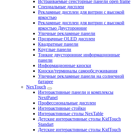
Встраиваемые сенсторные панели open frame
Специальные дисплеи
Рекламные дисплеи для витрин с высокой
яркостью
Рекламные дисплеи для витрин с высокой
яркостью Двусторонние
Уличные рекламные панели
Прозрачные OLED дисплеи
Квадратные панели
Круглые панели
Тонкие двусторонние информационные
панели
Информационные киоски
Киоски/терминалы самообслуживания
Уличные рекламные панели на солнечной
батарее
NexTouch
Интерактивные панели и комплексы
NextPanel
Профессиональные дисплеи
Интерактивные стойки
Интерактивные столы NexTable
Детские интерактивные столы KidTouch
Standart
Детские интерактивные столы KidTouch