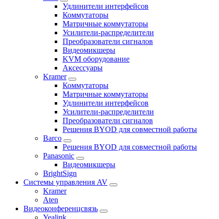
Удлинители интерфейсов
Коммутаторы
Матричные коммутаторы
Усилители-распределители
Преобразователи сигналов
Видеомикшеры
KVM оборудование
Аксессуары
Kramer
Коммутаторы
Матричные коммутаторы
Удлинители интерфейсов
Усилители-распределители
Преобразователи сигналов
Решения BYOD для совместной работы
Barco
Решения BYOD для совместной работы
Panasonic
Видеомикшеры
BrightSign
Системы управления AV
Kramer
Aten
Видеоконференцсвязь
Yealink