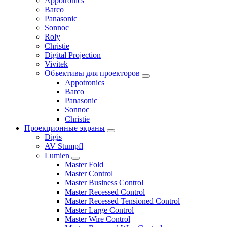
Appotronics
Barco
Panasonic
Sonnoc
Roly
Christie
Digital Projection
Vivitek
Объективы для проекторов
Appotronics
Barco
Panasonic
Sonnoc
Сhristie
Проекционные экраны
Digis
AV Stumpfl
Lumien
Master Fold
Master Control
Master Business Control
Master Recessed Control
Master Recessed Tensioned Control
Master Large Control
Master Wire Control