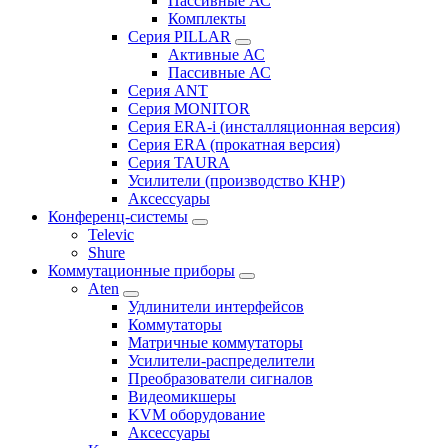
Пассивные АС
Комплекты
Серия PILLAR
Активные АС
Пассивные АС
Серия ANT
Серия MONITOR
Серия ERA-i (инсталляционная версия)
Серия ERA (прокатная версия)
Серия TAURA
Усилители (производство КНР)
Аксессуары
Конференц-системы
Televic
Shure
Коммутационные приборы
Aten
Удлинители интерфейсов
Коммутаторы
Матричные коммутаторы
Усилители-распределители
Преобразователи сигналов
Видеомикшеры
KVM оборудование
Аксессуары