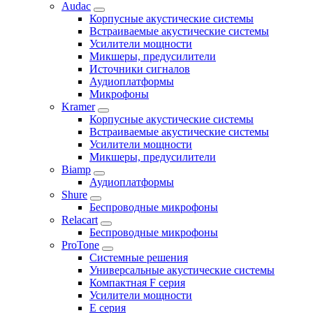
Audac
Корпусные акустические системы
Встраиваемые акустические системы
Усилители мощности
Микшеры, предусилители
Источники сигналов
Аудиоплатформы
Микрофоны
Kramer
Корпусные акустические системы
Встраиваемые акустические системы
Усилители мощности
Микшеры, предусилители
Biamp
Аудиоплатформы
Shure
Беспроводные микрофоны
Relacart
Беспроводные микрофоны
ProTone
Системные решения
Универсальные акустические системы
Компактная F серия
Усилители мощности
E серия