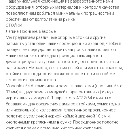
Наша уникальная комбинация из разработанного нами
оборудования, отборных материалов и контроля качества
позволяют нам добиться минимальных погрешностей и
обеспечивают долголетие на рынке.
СТОЙКИ
Легкие. Прочные. Базовые.
Мы предлагаем различные опорные стойки и другие
варианты установки наших проекционных экранов, чтобы в
наилучшем виде удовлетворить запросы наших клиентов.
Наши опорные стойки для проекционных экранов
демонстрируют такую же точность и долговечность, как и
наши рамы. Не важно, для каких целей они изготавливаются,
стойки производятся из тех же компонентов и по той же
технологии производства.
Monoblox 64 Алюминиевая рама с защелками (профиль 64 x
32 мм) из двух рамных модулей (горизонтальных) и двух
вертикальных модулей, 1 пара стоек AT32/64 и винты с
барашками для соединения рамы со стойками, сумка (одна
или несколько) с колесиками, эластичное проекционное
полотно с усиленной черной каймой шириной 10 см и
кнопочными креплениями в сумке. Проекционное полотно
крепится к раме с помощью кнопочных креплений.