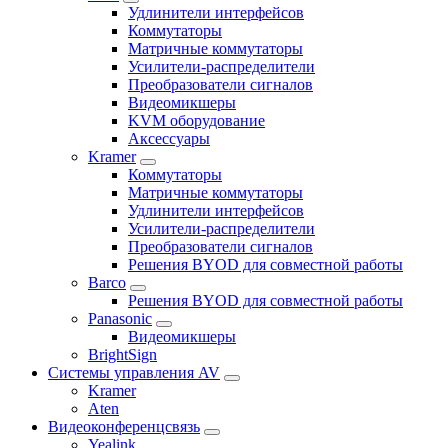
Удлинители интерфейсов
Коммутаторы
Матричные коммутаторы
Усилители-распределители
Преобразователи сигналов
Видеомикшеры
KVM оборудование
Аксессуары
Kramer
Коммутаторы
Матричные коммутаторы
Удлинители интерфейсов
Усилители-распределители
Преобразователи сигналов
Решения BYOD для совместной работы
Barco
Решения BYOD для совместной работы
Panasonic
Видеомикшеры
BrightSign
Системы управления AV
Kramer
Aten
Видеоконференцсвязь
Yealink