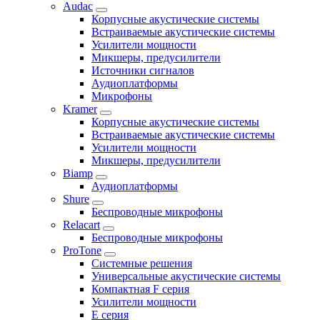
Audac
Корпусные акустические системы
Встраиваемые акустические системы
Усилители мощности
Микшеры, предусилители
Источники сигналов
Аудиоплатформы
Микрофоны
Kramer
Корпусные акустические системы
Встраиваемые акустические системы
Усилители мощности
Микшеры, предусилители
Biamp
Аудиоплатформы
Shure
Беспроводные микрофоны
Relacart
Беспроводные микрофоны
ProTone
Системные решения
Универсальные акустические системы
Компактная F серия
Усилители мощности
E серия