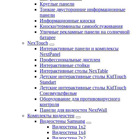
Круглые панели
Тонкие двусторонние информационные
панели
Информационные киоски
Киоски/терминалы самообслуживания
Уличные рекламные панели на солнечной
батарее
NexTouch
Интерактивные панели и комплексы
NextPanel
Профессиональные дисплеи
Интерактивные стойки
Интерактивные столы NexTable
Детские интерактивные столы KidTouch
Standart
Детские интерактивные столы KidTouch
Союзмультфильм
Оборудование для противовирусного
контроля
Панели для видеостен NextWall
Комплекты видеостен
Видеостены Samsung
Видеостена 1x2
Видеостена 1x4
Видеостена 2x2