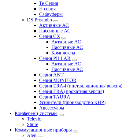
Te Серия
H серия
Сабвуферы
DS Proaudio
Активные АС
Пассивные АС
Серия CX
Активные АС
Пассивные АС
Комплекты
Серия PILLAR
Активные АС
Пассивные АС
Серия ANT
Серия MONITOR
Серия ERA-i (инсталляционная версия)
Серия ERA (прокатная версия)
Серия TAURA
Усилители (производство КНР)
Аксессуары
Конференц-системы
Televic
Shure
Коммутационные приборы
Aten