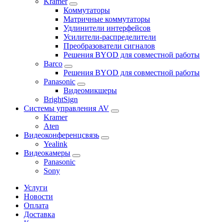
Kramer
Коммутаторы
Матричные коммутаторы
Удлинители интерфейсов
Усилители-распределители
Преобразователи сигналов
Решения BYOD для совместной работы
Barco
Решения BYOD для совместной работы
Panasonic
Видеомикшеры
BrightSign
Системы управления AV
Kramer
Aten
Видеоконференцсвязь
Yealink
Видеокамеры
Panasonic
Sony
Услуги
Новости
Оплата
Доставка