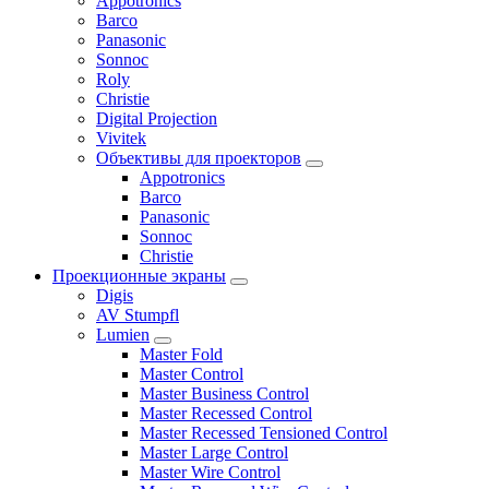
Appotronics
Barco
Panasonic
Sonnoc
Roly
Christie
Digital Projection
Vivitek
Объективы для проекторов
Appotronics
Barco
Panasonic
Sonnoc
Сhristie
Проекционные экраны
Digis
AV Stumpfl
Lumien
Master Fold
Master Control
Master Business Control
Master Recessed Control
Master Recessed Tensioned Control
Master Large Control
Master Wire Control