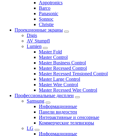
Appotronics
Barco
Panasonic
Sonnoc
Сhristie
Проекционные экраны
Digis
AV Stumpfl
Lumien
Master Fold
Master Control
Master Business Control
Master Recessed Control
Master Recessed Tensioned Control
Master Large Control
Master Wire Control
Master Recessed Wire Control
Профессиональные дисплеи
Samsung
Информационные
Панели видеостен
Интерактивные и сенсорные
Коммерческие телевизоры
LG
Информационные