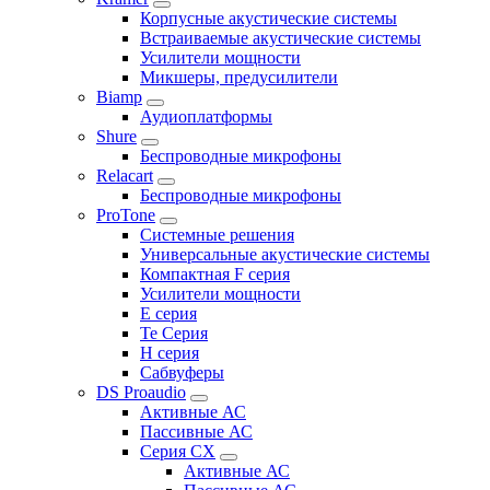
Корпусные акустические системы
Встраиваемые акустические системы
Усилители мощности
Микшеры, предусилители
Biamp
Аудиоплатформы
Shure
Беспроводные микрофоны
Relacart
Беспроводные микрофоны
ProTone
Системные решения
Универсальные акустические системы
Компактная F серия
Усилители мощности
E серия
Te Серия
H серия
Сабвуферы
DS Proaudio
Активные АС
Пассивные АС
Серия CX
Активные АС