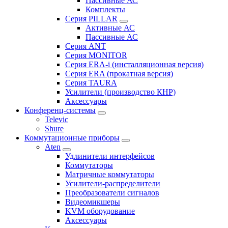
Пассивные АС
Комплекты
Серия PILLAR
Активные АС
Пассивные АС
Серия ANT
Серия MONITOR
Серия ERA-i (инсталляционная версия)
Серия ERA (прокатная версия)
Серия TAURA
Усилители (производство КНР)
Аксессуары
Конференц-системы
Televic
Shure
Коммутационные приборы
Aten
Удлинители интерфейсов
Коммутаторы
Матричные коммутаторы
Усилители-распределители
Преобразователи сигналов
Видеомикшеры
KVM оборудование
Аксессуары