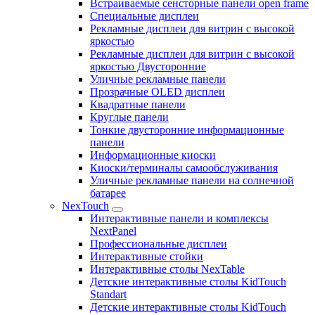
Встраиваемые сенсторные панели open frame
Специальные дисплеи
Рекламные дисплеи для витрин с высокой
яркостью
Рекламные дисплеи для витрин с высокой
яркостью Двусторонние
Уличные рекламные панели
Прозрачные OLED дисплеи
Квадратные панели
Круглые панели
Тонкие двусторонние информационные
панели
Информационные киоски
Киоски/терминалы самообслуживания
Уличные рекламные панели на солнечной
батарее
NexTouch
Интерактивные панели и комплексы
NextPanel
Профессиональные дисплеи
Интерактивные стойки
Интерактивные столы NexTable
Детские интерактивные столы KidTouch
Standart
Детские интерактивные столы KidTouch