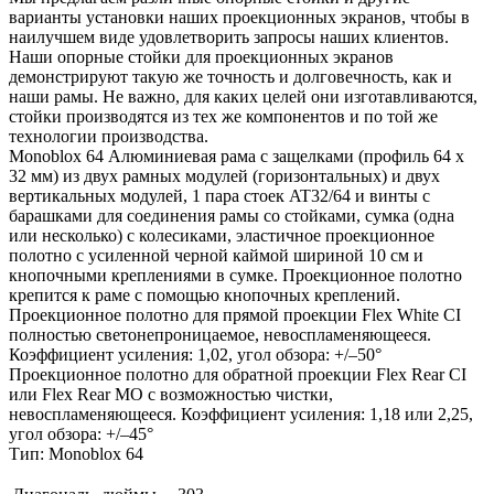
варианты установки наших проекционных экранов, чтобы в
наилучшем виде удовлетворить запросы наших клиентов.
Наши опорные стойки для проекционных экранов
демонстрируют такую же точность и долговечность, как и
наши рамы. Не важно, для каких целей они изготавливаются,
стойки производятся из тех же компонентов и по той же
технологии производства.
Monoblox 64 Алюминиевая рама с защелками (профиль 64 x
32 мм) из двух рамных модулей (горизонтальных) и двух
вертикальных модулей, 1 пара стоек AT32/64 и винты с
барашками для соединения рамы со стойками, сумка (одна
или несколько) с колесиками, эластичное проекционное
полотно с усиленной черной каймой шириной 10 см и
кнопочными креплениями в сумке. Проекционное полотно
крепится к раме с помощью кнопочных креплений.
Проекционное полотно для прямой проекции Flex White CI
полностью светонепроницаемое, невоспламеняющееся.
Коэффициент усиления: 1,02, угол обзора: +/–50°
Проекционное полотно для обратной проекции Flex Rear CI
или Flex Rear MO с возможностью чистки,
невоспламеняющееся. Коэффициент усиления: 1,18 или 2,25,
угол обзора: +/–45°
Тип: Monoblox 64