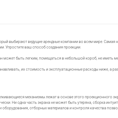
орый выбирают ведущие арендные компании во всем мире. Самая н
ии. Упростите ваш способ создания проекции.
н может быть легким, помещаться в небольшой короб, не иметь мел
навливать, их стоимость и эксплуатационные расходы ниже, а ра
ивающиеся механизмы лежат в основе этого проекционного экран
ки. Ни одна часть экрана не может быть утеряна, сборка интуит
и оборудования, отборных материалов и контроля качества позв