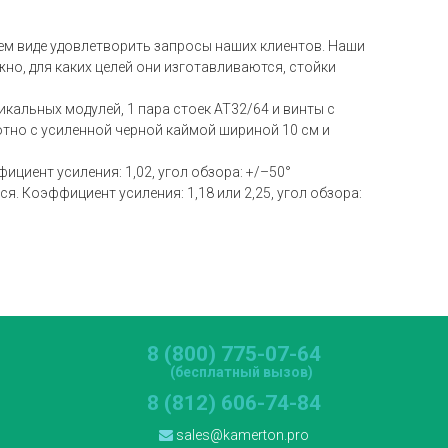
ем виде удовлетворить запросы наших клиентов. Наши
но, для каких целей они изготавливаются, стойки
кальных модулей, 1 пара стоек AT32/64 и винты с
отно с усиленной черной каймой шириной 10 см и
циент усиления: 1,02, угол обзора: +/–50°
. Коэффициент усиления: 1,18 или 2,25, угол обзора:
8 (800) 775-07-64
(бесплатный вызов)
8 (812) 606-74-84
sales@kamerton.pro