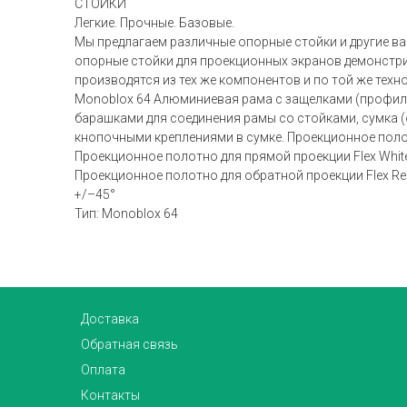
СТОЙКИ
Легкие. Прочные. Базовые.
Мы предлагаем различные опорные стойки и другие в
опорные стойки для проекционных экранов демонстрир
производятся из тех же компонентов и по той же техн
Monoblox 64 Алюминиевая рама с защелками (профиль 6
барашками для соединения рамы со стойками, сумка (
кнопочными креплениями в сумке. Проекционное поло
Проекционное полотно для прямой проекции Flex Whit
Проекционное полотно для обратной проекции Flex Rea
+/–45°
Тип: Monoblox 64
Доставка
Обратная связь
Оплата
Контакты