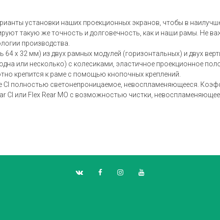
арианты установки наших проекционных экранов, чтобы в наилучш
уют такую же точность и долговечность, как и наши рамы. Не важ
ологии производства.
4 x 32 мм) из двух рамных модулей (горизонтальных) и двух верти
одна или несколько) с колесиками, эластичное проекционное пол
тно крепится к раме с помощью кнопочных креплений.
e CI полностью светонепроницаемое, невоспламеняющееся. Коэффи
r CI или Flex Rear MO с возможностью чистки, невоспламеняющееся