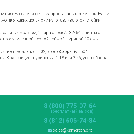
ем виде удовлетворить запросы наших клиентов. Наши
но, для каких целей они изготавливаются, стойки
кальных модулей, 1 пара стоек AT32/64 и винты с
отно с усиленной черной каймой шириной 10 см и
циент усиления: 1,02, угол обзора: +/–50°
. Коэффициент усиления: 1,18 или 2,25, угол обзора:
8 (800) 775-07-64
(бесплатный вызов)
8 (812) 606-74-84
sales@kamerton.pro