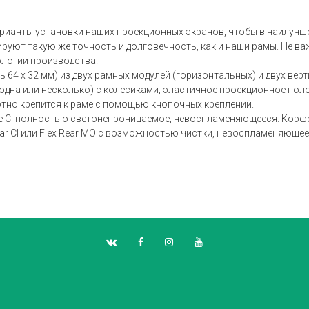
арианты установки наших проекционных экранов, чтобы в наилучш
уют такую же точность и долговечность, как и наши рамы. Не важ
ологии производства.
4 x 32 мм) из двух рамных модулей (горизонтальных) и двух верти
одна или несколько) с колесиками, эластичное проекционное пол
тно крепится к раме с помощью кнопочных креплений.
e CI полностью светонепроницаемое, невоспламеняющееся. Коэффи
r CI или Flex Rear MO с возможностью чистки, невоспламеняющееся