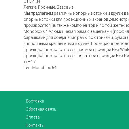
СТОЙКИ
Легкие. Прочные. Базовые.
Мы предлагаем различные опорные стойки и другие в
опорные стойки для проекционных экранов демонстрир
производятся из тех же компонентов и по той же техн
Monoblox 64 Алюминиевая рама с защелками (профиль 6
барашками для соединения рамы со стойками, сумка (
кнопочными креплениями в сумке. Проекционное поло
Проекционное полотно для прямой проекции Flex Whit
Проекционное полотно для обратной проекции Flex Rea
+/–45°
Тип: Monoblox 64
Доставка
Обратная связь
Оплата
Контакты