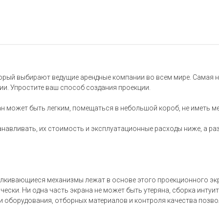
орый выбирают ведущие арендные компании во всем мире. Самая н
ии. Упростите ваш способ создания проекции.
н может быть легким, помещаться в небольшой короб, не иметь мел
навливать, их стоимость и эксплуатационные расходы ниже, а ра
ивающиеся механизмы лежат в основе этого проекционного экран
ки. Ни одна часть экрана не может быть утеряна, сборка интуит
и оборудования, отборных материалов и контроля качества позв