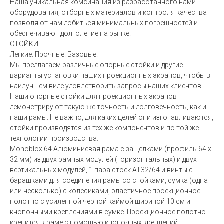
Наша уникальная комбинация из разработанного нами
оборудования, отборных материалов и контроля качества
позволяют нам добиться минимальных погрешностей и
обеспечивают долголетие на рынке.
СТОЙКИ
Легкие. Прочные. Базовые.
Мы предлагаем различные опорные стойки и другие
варианты установки наших проекционных экранов, чтобы в
наилучшем виде удовлетворить запросы наших клиентов.
Наши опорные стойки для проекционных экранов
демонстрируют такую же точность и долговечность, как и
наши рамы. Не важно, для каких целей они изготавливаются,
стойки производятся из тех же компонентов и по той же
технологии производства.
Monoblox 64 Алюминиевая рама с защелками (профиль 64 x
32 мм) из двух рамных модулей (горизонтальных) и двух
вертикальных модулей, 1 пара стоек AT32/64 и винты с
барашками для соединения рамы со стойками, сумка (одна
или несколько) с колесиками, эластичное проекционное
полотно с усиленной черной каймой шириной 10 см и
кнопочными креплениями в сумке. Проекционное полотно
крепится к раме с помощью кнопочных креплений.