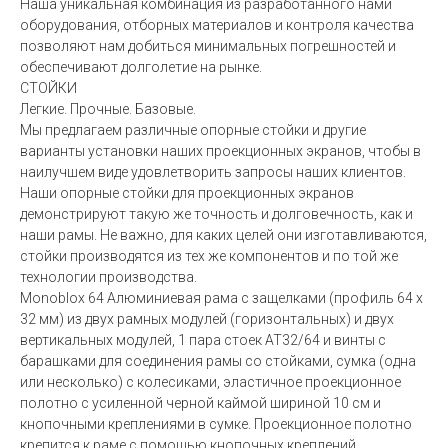
Наша уникальная комбинация из разработанного нами
оборудования, отборных материалов и контроля качества
позволяют нам добиться минимальных погрешностей и
обеспечивают долголетие на рынке.
СТОЙКИ
Легкие. Прочные. Базовые.
Мы предлагаем различные опорные стойки и другие
варианты установки наших проекционных экранов, чтобы в
наилучшем виде удовлетворить запросы наших клиентов.
Наши опорные стойки для проекционных экранов
демонстрируют такую же точность и долговечность, как и
наши рамы. Не важно, для каких целей они изготавливаются,
стойки производятся из тех же компонентов и по той же
технологии производства.
Monoblox 64 Алюминиевая рама с защелками (профиль 64 x
32 мм) из двух рамных модулей (горизонтальных) и двух
вертикальных модулей, 1 пара стоек AT32/64 и винты с
барашками для соединения рамы со стойками, сумка (одна
или несколько) с колесиками, эластичное проекционное
полотно с усиленной черной каймой шириной 10 см и
кнопочными креплениями в сумке. Проекционное полотно
крепится к раме с помощью кнопочных креплений.