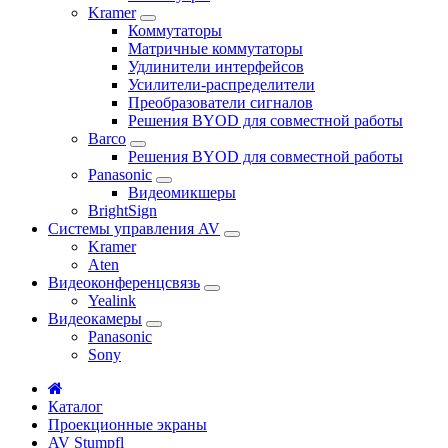
Kramer
Коммутаторы
Матричные коммутаторы
Удлинители интерфейсов
Усилители-распределители
Преобразователи сигналов
Решения BYOD для совместной работы
Barco
Решения BYOD для совместной работы
Panasonic
Видеомикшеры
BrightSign
Системы управления AV
Kramer
Aten
Видеоконференцсвязь
Yealink
Видеокамеры
Panasonic
Sony
Каталог
Проекционные экраны
AV Stumpfl