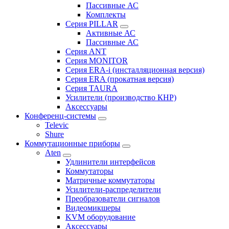
Пассивные АС
Комплекты
Серия PILLAR
Активные АС
Пассивные АС
Серия ANT
Серия MONITOR
Серия ERA-i (инсталляционная версия)
Серия ERA (прокатная версия)
Серия TAURA
Усилители (производство КНР)
Аксессуары
Конференц-системы
Televic
Shure
Коммутационные приборы
Aten
Удлинители интерфейсов
Коммутаторы
Матричные коммутаторы
Усилители-распределители
Преобразователи сигналов
Видеомикшеры
KVM оборудование
Аксессуары