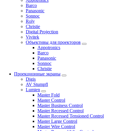
Appotronics
Barco
Panasonic
Sonnoc
Roly
Christie
Digital Projection
Vivitek
Объективы для проекторов
Appotronics
Barco
Panasonic
Sonnoc
Сhristie
Проекционные экраны
Digis
AV Stumpfl
Lumien
Master Fold
Master Control
Master Business Control
Master Recessed Control
Master Recessed Tensioned Control
Master Large Control
Master Wire Control