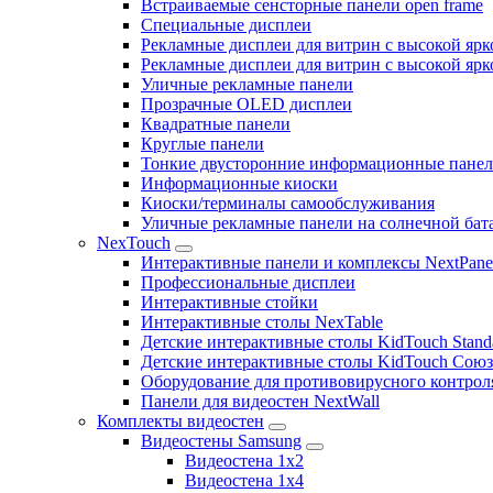
Встраиваемые сенсторные панели open frame
Специальные дисплеи
Рекламные дисплеи для витрин с высокой ярк
Рекламные дисплеи для витрин с высокой яр
Уличные рекламные панели
Прозрачные OLED дисплеи
Квадратные панели
Круглые панели
Тонкие двусторонние информационные пане
Информационные киоски
Киоски/терминалы самообслуживания
Уличные рекламные панели на солнечной бат
NexTouch
Интерактивные панели и комплексы NextPane
Профессиональные дисплеи
Интерактивные стойки
Интерактивные столы NexTable
Детские интерактивные столы KidTouch Stand
Детские интерактивные столы KidTouch Сою
Оборудование для противовирусного контрол
Панели для видеостен NextWall
Комплекты видеостен
Видеостены Samsung
Видеостена 1x2
Видеостена 1x4