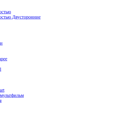
остью
костью Двусторонние
ли
арее
l
art
змультфильм
я