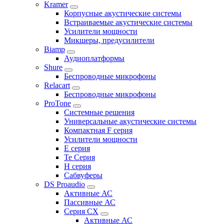
Kramer
Корпусные акустические системы
Встраиваемые акустические системы
Усилители мощности
Микшеры, предусилители
Biamp
Аудиоплатформы
Shure
Беспроводные микрофоны
Relacart
Беспроводные микрофоны
ProTone
Системные решения
Универсальные акустические системы
Компактная F серия
Усилители мощности
E серия
Te Серия
H серия
Сабвуферы
DS Proaudio
Активные АС
Пассивные АС
Серия CX
Активные АС