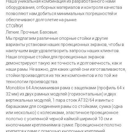
Наша уникальная комбинация из разработанного нами
оборудования, отборных материалов и контроля качества
позволяют нам добиться минимальных погрешностей и
обеспечивают долголетие на рынке.
СТОЙКИ
Легкие. Прочные. Базовые.
Мы предлагаем различные опорные стойки и другие
варианты установки наших проекционных экранов, чтобы в
наилучшем виде удовлетворить запросы наших клиентов.
Наши опорные стойки для проекционных экранов
демонстрируют такую же точность и долговечность, как и
наши рамы. Не важно, для каких целей они изготавливаются,
стойки производятся из тех же компонентов и по той же
технологии производства.
Monoblox 64 Алюминиевая рама с защелками (профиль 64 x
32 мм) из двух рамных модулей (горизонтальных) и двух
вертикальных модулей, 1 пара стоек AT32/64 и винты с
барашками для соединения рамы со стойками, сумка (одна
или несколько) с колесиками, эластичное проекционное
полотно с усиленной черной каймой шириной 10 см и
кнопочными креплениями в сумке. Проекционное полотно
крепится к раме с помощью кнопочных креплений.