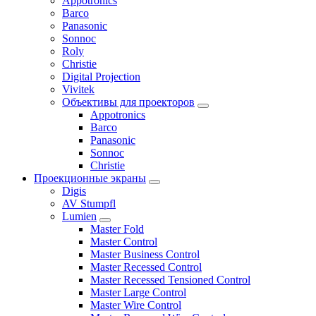
Appotronics
Barco
Panasonic
Sonnoc
Roly
Christie
Digital Projection
Vivitek
Объективы для проекторов
Appotronics
Barco
Panasonic
Sonnoc
Сhristie
Проекционные экраны
Digis
AV Stumpfl
Lumien
Master Fold
Master Control
Master Business Control
Master Recessed Control
Master Recessed Tensioned Control
Master Large Control
Master Wire Control