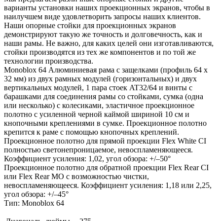
варианты установки наших проекционных экранов, чтобы в
наилучшем виде удовлетворить запросы наших клиентов.
Наши опорные стойки для проекционных экранов
демонстрируют такую же точность и долговечность, как и
наши рамы. Не важно, для каких целей они изготавливаются,
стойки производятся из тех же компонентов и по той же
технологии производства.
Monoblox 64 Алюминиевая рама с защелками (профиль 64 x
32 мм) из двух рамных модулей (горизонтальных) и двух
вертикальных модулей, 1 пара стоек AT32/64 и винты с
барашками для соединения рамы со стойками, сумка (одна
или несколько) с колесиками, эластичное проекционное
полотно с усиленной черной каймой шириной 10 см и
кнопочными креплениями в сумке. Проекционное полотно
крепится к раме с помощью кнопочных креплений.
Проекционное полотно для прямой проекции Flex White CI
полностью светонепроницаемое, невоспламеняющееся.
Коэффициент усиления: 1,02, угол обзора: +/–50°
Проекционное полотно для обратной проекции Flex Rear CI
или Flex Rear MO с возможностью чистки,
невоспламеняющееся. Коэффициент усиления: 1,18 или 2,25,
угол обзора: +/–45°
Тип: Monoblox 64