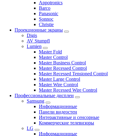
Appotronics
Barco
Panasonic
Sonnoc
Сhristie
Проекционные экраны
Digis
AV Stumpfl
Lumien
Master Fold
Master Control
Master Business Control
Master Recessed Control
Master Recessed Tensioned Control
Master Large Control
Master Wire Control
Master Recessed Wire Control
Профессиональные дисплеи
Samsung
Информационные
Панели видеостен
Интерактивные и сенсорные
Коммерческие телевизоры
LG
Информационные