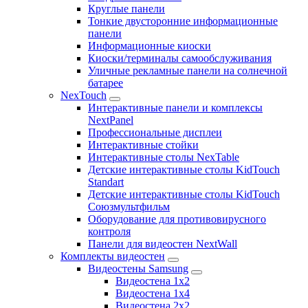
Круглые панели
Тонкие двусторонние информационные
панели
Информационные киоски
Киоски/терминалы самообслуживания
Уличные рекламные панели на солнечной
батарее
NexTouch
Интерактивные панели и комплексы
NextPanel
Профессиональные дисплеи
Интерактивные стойки
Интерактивные столы NexTable
Детские интерактивные столы KidTouch
Standart
Детские интерактивные столы KidTouch
Союзмультфильм
Оборудование для противовирусного
контроля
Панели для видеостен NextWall
Комплекты видеостен
Видеостены Samsung
Видеостена 1x2
Видеостена 1x4
Видеостена 2x2