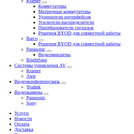
Kramer
Коммутаторы
Матричные коммутаторы
Удлинители интерфейсов
Усилители-распределители
Преобразователи сигналов
Решения BYOD для совместной работы
Barco
Решения BYOD для совместной работы
Panasonic
Видеомикшеры
BrightSign
Системы управления AV
Kramer
Aten
Видеоконференцсвязь
Yealink
Видеокамеры
Panasonic
Sony
Услуги
Новости
Оплата
Доставка