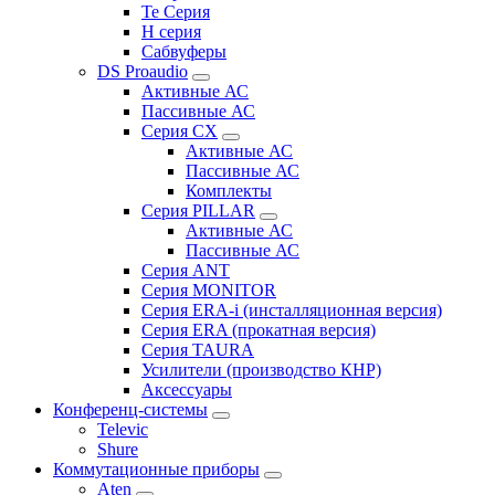
Te Серия
H серия
Сабвуферы
DS Proaudio
Активные АС
Пассивные АС
Серия CX
Активные АС
Пассивные АС
Комплекты
Серия PILLAR
Активные АС
Пассивные АС
Серия ANT
Серия MONITOR
Серия ERA-i (инсталляционная версия)
Серия ERA (прокатная версия)
Серия TAURA
Усилители (производство КНР)
Аксессуары
Конференц-системы
Televic
Shure
Коммутационные приборы
Aten