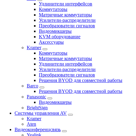
Удлинители интерфейсов
Коммутаторы
Матричные коммутаторы
Усилители-распределители
Преобразователи сигналов
Видеомикшеры
KVM оборудование
Аксессуары
Kramer
Коммутаторы
Матричные коммутаторы
Удлинители интерфейсов
Усилители-распределители
Преобразователи сигналов
Решения BYOD для совместной работы
Barco
Решения BYOD для совместной работы
Panasonic
Видеомикшеры
BrightSign
Системы управления AV
Kramer
Aten
Видеоконференцсвязь
Yealink