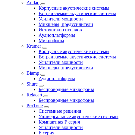
Audac
Корпусные акустические системы
Встраиваемые акустические системы
Усилители мощности
Микшеры, предусилители
Источники сигналов
Аудиоплатформы
Микрофоны
Kramer
Корпусные акустические системы
Встраиваемые акустические системы
Усилители мощности
Микшеры, предусилители
Biamp
Аудиоплатформы
Shure
Беспроводные микрофоны
Relacart
Беспроводные микрофоны
ProTone
Системные решения
Универсальные акустические системы
Компактная F серия
Усилители мощности
E серия