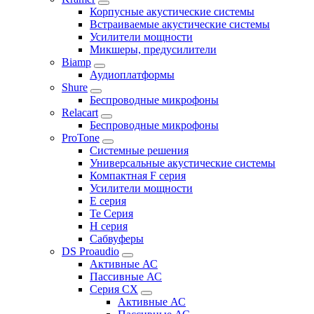
Корпусные акустические системы
Встраиваемые акустические системы
Усилители мощности
Микшеры, предусилители
Biamp
Аудиоплатформы
Shure
Беспроводные микрофоны
Relacart
Беспроводные микрофоны
ProTone
Системные решения
Универсальные акустические системы
Компактная F серия
Усилители мощности
E серия
Te Серия
H серия
Сабвуферы
DS Proaudio
Активные АС
Пассивные АС
Серия CX
Активные АС