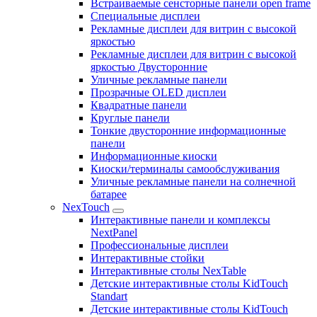
Встраиваемые сенсторные панели open frame
Специальные дисплеи
Рекламные дисплеи для витрин с высокой
яркостью
Рекламные дисплеи для витрин с высокой
яркостью Двусторонние
Уличные рекламные панели
Прозрачные OLED дисплеи
Квадратные панели
Круглые панели
Тонкие двусторонние информационные
панели
Информационные киоски
Киоски/терминалы самообслуживания
Уличные рекламные панели на солнечной
батарее
NexTouch
Интерактивные панели и комплексы
NextPanel
Профессиональные дисплеи
Интерактивные стойки
Интерактивные столы NexTable
Детские интерактивные столы KidTouch
Standart
Детские интерактивные столы KidTouch