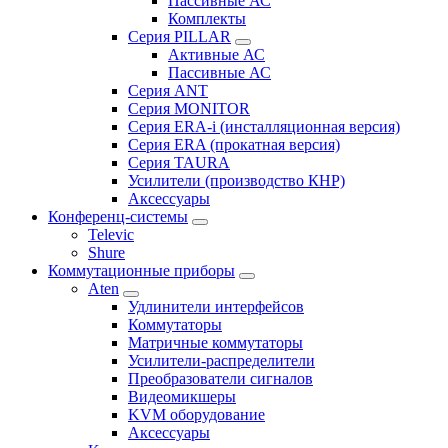
Пассивные АС
Комплекты
Серия PILLAR
Активные АС
Пассивные АС
Серия ANT
Серия MONITOR
Серия ERA-i (инсталляционная версия)
Серия ERA (прокатная версия)
Серия TAURA
Усилители (производство КНР)
Аксессуары
Конференц-системы
Televic
Shure
Коммутационные приборы
Aten
Удлинители интерфейсов
Коммутаторы
Матричные коммутаторы
Усилители-распределители
Преобразователи сигналов
Видеомикшеры
KVM оборудование
Аксессуары