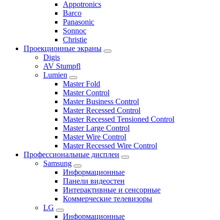
Appotronics
Barco
Panasonic
Sonnoc
Сhristie
Проекционные экраны
Digis
AV Stumpfl
Lumien
Master Fold
Master Control
Master Business Control
Master Recessed Control
Master Recessed Tensioned Control
Master Large Control
Master Wire Control
Master Recessed Wire Control
Профессиональные дисплеи
Samsung
Информационные
Панели видеостен
Интерактивные и сенсорные
Коммерческие телевизоры
LG
Информационные