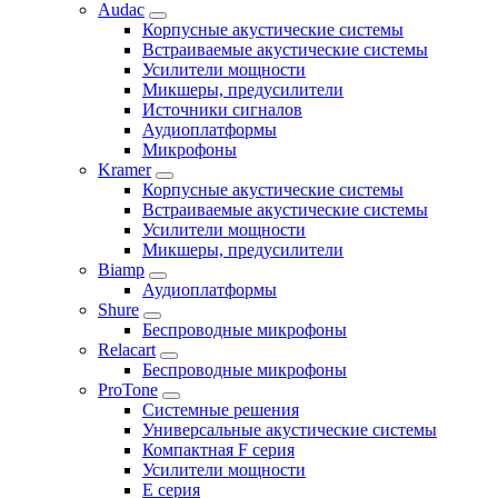
Audac
Корпусные акустические системы
Встраиваемые акустические системы
Усилители мощности
Микшеры, предусилители
Источники сигналов
Аудиоплатформы
Микрофоны
Kramer
Корпусные акустические системы
Встраиваемые акустические системы
Усилители мощности
Микшеры, предусилители
Biamp
Аудиоплатформы
Shure
Беспроводные микрофоны
Relacart
Беспроводные микрофоны
ProTone
Системные решения
Универсальные акустические системы
Компактная F серия
Усилители мощности
E серия