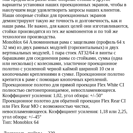
варианты установки наших проекционных экранов, чтобы в
наилучшем виде удовлетворить запросы наших клиентов.
Наши опорные стойки для проекционных экранов
демонстрируют такую же точность и долговечность, как и
наши рамы. Не важно, для каких целей они изготавливаются,
стойки производятся из тех же компонентов и по той же
технологии производства.
Monoblox 64 Алюминиевая рама с защелками (профиль 64 x
32 мм) из двух рамных модулей (горизонтальных) и двух
вертикальных модулей, 1 пара стоек AT32/64 и винты с
барашками для соединения рамы со стойками, сумка (одна
или несколько) с колесиками, эластичное проекционное
полотно с усиленной черной каймой шириной 10 см и
кнопочными креплениями в сумке. Проекционное полотно
крепится к раме с помощью кнопочных креплений.
Проекционное полотно для прямой проекции Flex White CI
полностью светонепроницаемое, невоспламеняющееся.
Коэффициент усиления: 1,02, угол обзора: +/–50°
Проекционное полотно для обратной проекции Flex Rear CI
или Flex Rear MO с возможностью чистки,
невоспламеняющееся. Коэффициент усиления: 1,18 или 2,25,
угол обзора: +/–45°
Тип: Monoblox 64