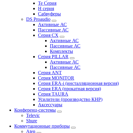
Te Серия
H серия
Сабвуферы
DS Proaudio
Активные АС
Пассивные АС
Серия CX
Активные АС
Пассивные АС
Комплекты
Серия PILLAR
Активные АС
Пассивные АС
Серия ANT
Серия MONITOR
Серия ERA-i (инсталляционная версия)
Серия ERA (прокатная версия)
Серия TAURA
Усилители (производство КНР)
Аксессуары
Конференц-системы
Televic
Shure
Коммутационные приборы
Aten