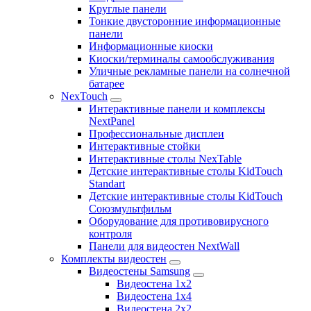
Круглые панели
Тонкие двусторонние информационные
панели
Информационные киоски
Киоски/терминалы самообслуживания
Уличные рекламные панели на солнечной
батарее
NexTouch
Интерактивные панели и комплексы
NextPanel
Профессиональные дисплеи
Интерактивные стойки
Интерактивные столы NexTable
Детские интерактивные столы KidTouch
Standart
Детские интерактивные столы KidTouch
Союзмультфильм
Оборудование для противовирусного
контроля
Панели для видеостен NextWall
Комплекты видеостен
Видеостены Samsung
Видеостена 1x2
Видеостена 1x4
Видеостена 2x2