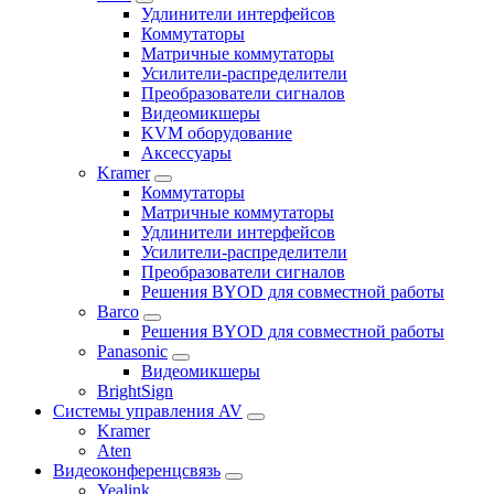
Удлинители интерфейсов
Коммутаторы
Матричные коммутаторы
Усилители-распределители
Преобразователи сигналов
Видеомикшеры
KVM оборудование
Аксессуары
Kramer
Коммутаторы
Матричные коммутаторы
Удлинители интерфейсов
Усилители-распределители
Преобразователи сигналов
Решения BYOD для совместной работы
Barco
Решения BYOD для совместной работы
Panasonic
Видеомикшеры
BrightSign
Системы управления AV
Kramer
Aten
Видеоконференцсвязь
Yealink