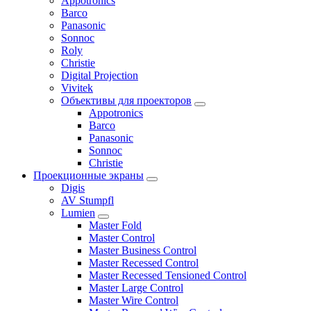
Appotronics
Barco
Panasonic
Sonnoc
Roly
Christie
Digital Projection
Vivitek
Объективы для проекторов
Appotronics
Barco
Panasonic
Sonnoc
Сhristie
Проекционные экраны
Digis
AV Stumpfl
Lumien
Master Fold
Master Control
Master Business Control
Master Recessed Control
Master Recessed Tensioned Control
Master Large Control
Master Wire Control