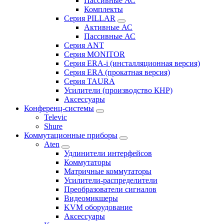
Пассивные АС
Комплекты
Серия PILLAR
Активные АС
Пассивные АС
Серия ANT
Серия MONITOR
Серия ERA-i (инсталляционная версия)
Серия ERA (прокатная версия)
Серия TAURA
Усилители (производство КНР)
Аксессуары
Конференц-системы
Televic
Shure
Коммутационные приборы
Aten
Удлинители интерфейсов
Коммутаторы
Матричные коммутаторы
Усилители-распределители
Преобразователи сигналов
Видеомикшеры
KVM оборудование
Аксессуары