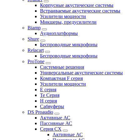
Корпусные акустические системы
Встраиваемые акустические системы
Усилители мощности
Микшеры, предусилители
Biamp
Аудиоплатформы
Shure
Беспроводные микрофоны
Relacart
Беспроводные микрофоны
ProTone
Системные решения
Универсальные акустические системы
Компактная F серия
Усилители мощности
E серия
Te Серия
H серия
Сабвуферы
DS Proaudio
Активные АС
Пассивные АС
Серия CX
Активные АС