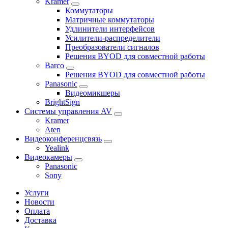
Kramer
Коммутаторы
Матричные коммутаторы
Удлинители интерфейсов
Усилители-распределители
Преобразователи сигналов
Решения BYOD для совместной работы
Barco
Решения BYOD для совместной работы
Panasonic
Видеомикшеры
BrightSign
Системы управления AV
Kramer
Aten
Видеоконференцсвязь
Yealink
Видеокамеры
Panasonic
Sony
Услуги
Новости
Оплата
Доставка