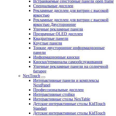
Встраиваемые сенсторные панели open frame
Специальные дисплеи
Рекламные дисплеи для витрин с высокой
яркостью
Рекламные дисплеи для витрин с высокой
яркостью Двусторонние
Уличные рекламные панели
Прозрачные OLED дисплеи
Квадратные панели
Круглые панели
Тонкие двусторонние информационные
панели
Информационные киоски
Киоски/терминалы самообслуживания
Уличные рекламные панели на солнечной
батарее
NexTouch
Интерактивные панели и комплексы
NextPanel
Профессиональные дисплеи
Интерактивные стойки
Интерактивные столы NexTable
Детские интерактивные столы KidTouch
Standart
Детские интерактивные столы KidTouch