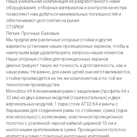
Наша уникальная комбинация из разработанного нами
оборудования, отборных материалов и контроля качества
позволяют нам добиться минимальных погрешностей и
обеспечивают долголетие на рынке.
СТОЙКИ
Легкие. Прочные. Базовые.
Мы предлагаем различные опорные стойки и другие
варианты установки наших проекционных экранов, чтобы в
наилучшем виде удовлетворить запросы наших клиентов.
Наши опорные стойки для проекционных экранов
демонстрируют такую же точность и долговечность, как и
наши рамы. Не важно, для каких целей они изготавливаются,
стойки производятся из тех же компонентов и по той же
технологии производства.
Monoblox 64 Алюминиевая рама с защелками (профиль 64 x
32 мм) из двух рамных модулей (горизонтальных) и двух
вертикальных модулей, 1 пара стоек AT32/64 и винты с
барашками для соединения рамы со стойками, сумка (одна
или несколько) с колесиками, эластичное проекционное
полотно с усиленной черной каймой шириной 10 см и
кнопочными креплениями в сумке. Проекционное полотно
крепится к раме с помощью кнопочных креплений.