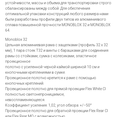
устойчивости, массы и объема для транспортировки строго
сбалансированы между собой. Для обеспечения
оптимальной упаковки конструкций любого размера нами
были разработаны профили двух типов из алюминиевого
сплава повышенной прочности MONOBLOX 32 и MONOBLOX
64.
Monoblox 32
Цельная алюминиевая рама с защелками (профиль 32 x 32
мм), 1 пара стоек T32 и винты с барашками для соединения
рамы со стойками, сумка с колесиками, эластичное
проекционное
полотно с усиленной черной каймой шириной 10 см и
кнопочными креплениями в сумке.
Проекционное полотно крепится к раме с помощью
кнопочных креплений.
Проекционное полотно для прямой проекции Flex White CI
полностью светонепроницаемое,
невоспламеняющееся.
Коэффициент усиления: 1,02, угол обзора: +/–50°
Проекционное полотно для обратной проекции Flex Rear CI
или Flex Rear MO с возможностью