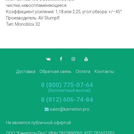
чистки, невоспламеняющееся.
Коэффициент усиления: 1,18 или 2,25, угол обзора: +/–45°
Производитель: AV Stumpfl
Тип: Monoblox 32
Доставка
Обратная связь
Оплата
Контакты
8 (800) 775-07-64
(бесплатный вызов)
8 (812) 606-74-84
sales@kamerton.pro
Не является публичной офертой
ООО "Камертон Про", ИНН 7810890065, КПП 781601001