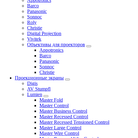
Appotronics
Barco
Panasonic
Sonnoc
Roly
Christie
Digital Projection
Vivitek
Объективы для проекторов
Appotronics
Barco
Panasonic
Sonnoc
Сhristie
Проекционные экраны
Digis
AV Stumpfl
Lumien
Master Fold
Master Control
Master Business Control
Master Recessed Control
Master Recessed Tensioned Control
Master Large Control
Master Wire Control