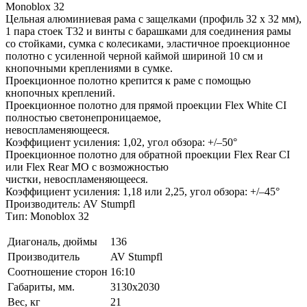
Monoblox 32
Цельная алюминиевая рама с защелками (профиль 32 x 32 мм),
1 пара стоек T32 и винты с барашками для соединения рамы
со стойками, сумка с колесиками, эластичное проекционное
полотно с усиленной черной каймой шириной 10 см и
кнопочными креплениями в сумке.
Проекционное полотно крепится к раме с помощью
кнопочных креплений.
Проекционное полотно для прямой проекции Flex White CI
полностью светонепроницаемое,
невоспламеняющееся.
Коэффициент усиления: 1,02, угол обзора: +/–50°
Проекционное полотно для обратной проекции Flex Rear CI
или Flex Rear MO с возможностью
чистки, невоспламеняющееся.
Коэффициент усиления: 1,18 или 2,25, угол обзора: +/–45°
Производитель: AV Stumpfl
Тип: Monoblox 32
Диагональ, дюймы
136
Производитель
AV Stumpfl
Соотношение сторон
16:10
Габариты, мм.
3130x2030
Вес, кг
21