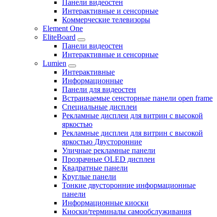
Панели видеостен
Интерактивные и сенсорные
Коммерческие телевизоры
Element One
EliteBoard
Панели видеостен
Интерактивные и сенсорные
Lumien
Интерактивные
Информационные
Панели для видеостен
Встраиваемые сенсторные панели open frame
Специальные дисплеи
Рекламные дисплеи для витрин с высокой
яркостью
Рекламные дисплеи для витрин с высокой
яркостью Двусторонние
Уличные рекламные панели
Прозрачные OLED дисплеи
Квадратные панели
Круглые панели
Тонкие двусторонние информационные
панели
Информационные киоски
Киоски/терминалы самообслуживания