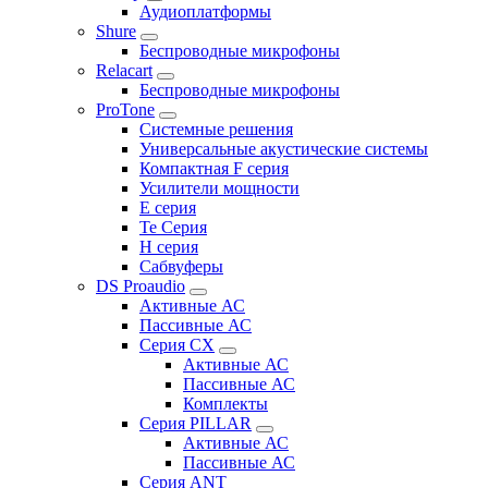
Аудиоплатформы
Shure
Беспроводные микрофоны
Relacart
Беспроводные микрофоны
ProTone
Системные решения
Универсальные акустические системы
Компактная F серия
Усилители мощности
E серия
Te Серия
H серия
Сабвуферы
DS Proaudio
Активные АС
Пассивные АС
Серия CX
Активные АС
Пассивные АС
Комплекты
Серия PILLAR
Активные АС
Пассивные АС
Серия ANT