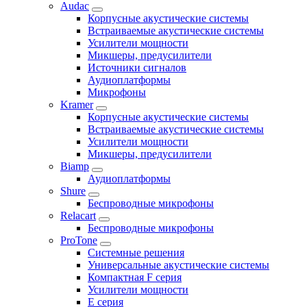
Audac
Корпусные акустические системы
Встраиваемые акустические системы
Усилители мощности
Микшеры, предусилители
Источники сигналов
Аудиоплатформы
Микрофоны
Kramer
Корпусные акустические системы
Встраиваемые акустические системы
Усилители мощности
Микшеры, предусилители
Biamp
Аудиоплатформы
Shure
Беспроводные микрофоны
Relacart
Беспроводные микрофоны
ProTone
Системные решения
Универсальные акустические системы
Компактная F серия
Усилители мощности
E серия