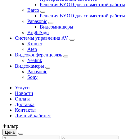
Решения BYOD для совместной работы
Barco
Решения BYOD для совместной работы
Panasonic
Видеомикшеры
BrightSign
Системы управления AV
Kramer
Aten
Видеоконференцсвязь
Yealink
Видеокамеры
Panasonic
Sony
Услуги
Новости
Оплата
Доставка
Контакты
Личный кабинет
Фильтр
Цена