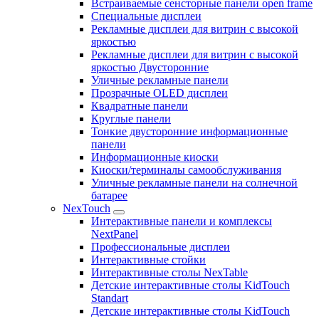
Встраиваемые сенсторные панели open frame
Специальные дисплеи
Рекламные дисплеи для витрин с высокой
яркостью
Рекламные дисплеи для витрин с высокой
яркостью Двусторонние
Уличные рекламные панели
Прозрачные OLED дисплеи
Квадратные панели
Круглые панели
Тонкие двусторонние информационные
панели
Информационные киоски
Киоски/терминалы самообслуживания
Уличные рекламные панели на солнечной
батарее
NexTouch
Интерактивные панели и комплексы
NextPanel
Профессиональные дисплеи
Интерактивные стойки
Интерактивные столы NexTable
Детские интерактивные столы KidTouch
Standart
Детские интерактивные столы KidTouch