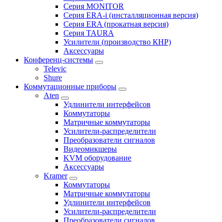
Серия MONITOR
Серия ERA-i (инсталляционная версия)
Серия ERA (прокатная версия)
Серия TAURA
Усилители (производство КНР)
Аксессуары
Конференц-системы
Televic
Shure
Коммутационные приборы
Aten
Удлинители интерфейсов
Коммутаторы
Матричные коммутаторы
Усилители-распределители
Преобразователи сигналов
Видеомикшеры
KVM оборудование
Аксессуары
Kramer
Коммутаторы
Матричные коммутаторы
Удлинители интерфейсов
Усилители-распределители
Преобразователи сигналов