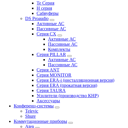
Te Серия
H серия
Сабвуферы
DS Proaudio
Активные АС
Пассивные АС
Серия CX
Активные АС
Пассивные АС
Комплекты
Серия PILLAR
Активные АС
Пассивные АС
Серия ANT
Серия MONITOR
Серия ERA-i (инсталляционная версия)
Серия ERA (прокатная версия)
Серия TAURA
Усилители (производство КНР)
Аксессуары
Конференц-системы
Televic
Shure
Коммутационные приборы
Aten