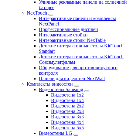
Уличные рекламные панели на солнечной
батарее
NexTouch
Интерактивные панели и комплексы
NextPanel
Профессиональные дисплеи
Интерактивные стойки
Интерактивные столы NexTable
Детские интерактивные столы KidTouch
Standart
Детские интерактивные столы KidTouch
Союзмультфильм
Оборудование для противовирусного
контроля
Панели для видеостен NextWall
Комплекты видеостен
Видеостены Samsung
Видеостена 1x2
Видеостена 1x4
Видеостена 2x2
Видеостена 2х3
Видеостена 3x3
Видеостена 4x4
Видеостена 5x5
Видеостены LG