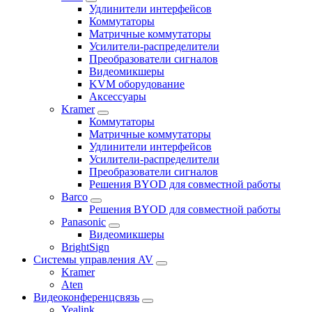
Удлинители интерфейсов
Коммутаторы
Матричные коммутаторы
Усилители-распределители
Преобразователи сигналов
Видеомикшеры
KVM оборудование
Аксессуары
Kramer
Коммутаторы
Матричные коммутаторы
Удлинители интерфейсов
Усилители-распределители
Преобразователи сигналов
Решения BYOD для совместной работы
Barco
Решения BYOD для совместной работы
Panasonic
Видеомикшеры
BrightSign
Системы управления AV
Kramer
Aten
Видеоконференцсвязь
Yealink