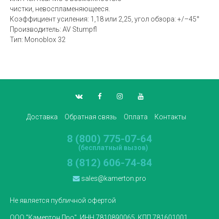
чистки, невоспламеняющееся.
Коэффициент усиления: 1,18 или 2,25, угол обзора: +/–45°
Производитель: AV Stumpfl
Тип: Monoblox 32
Доставка
Обратная связь
Оплата
Контакты
8 (800) 775-07-64
(бесплатный вызов)
8 (812) 606-74-84
sales@kamerton.pro
Не является публичной офертой
ООО "Камертон Про", ИНН 7810890065, КПП 781601001