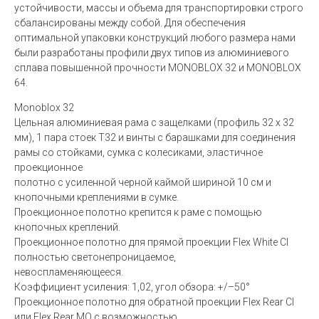
устойчивости, массы и объема для транспортировки строго
сбалансированы между собой. Для обеспечения
оптимальной упаковки конструкций любого размера нами
были разработаны профили двух типов из алюминиевого
сплава повышенной прочности MONOBLOX 32 и MONOBLOX
64.
Monoblox 32
Цельная алюминиевая рама с защелками (профиль 32 x 32
мм), 1 пара стоек T32 и винты с барашками для соединения
рамы со стойками, сумка с колесиками, эластичное
проекционное
полотно с усиленной черной каймой шириной 10 см и
кнопочными креплениями в сумке.
Проекционное полотно крепится к раме с помощью
кнопочных креплений.
Проекционное полотно для прямой проекции Flex White CI
полностью светонепроницаемое,
невоспламеняющееся.
Коэффициент усиления: 1,02, угол обзора: +/–50°
Проекционное полотно для обратной проекции Flex Rear CI
или Flex Rear MO с возможностью