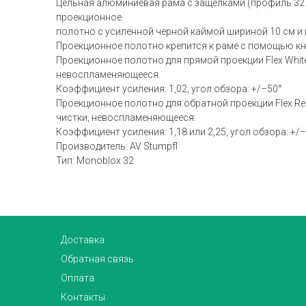
Цельная алюминиевая рама с защелками (профиль 32 x
проекционное
полотно с усиленной черной каймой шириной 10 см и
Проекционное полотно крепится к раме с помощью кн
Проекционное полотно для прямой проекции Flex Whi
невоспламеняющееся.
Коэффициент усиления: 1,02, угол обзора: +/–50°
Проекционное полотно для обратной проекции Flex Re
чистки, невоспламеняющееся.
Коэффициент усиления: 1,18 или 2,25, угол обзора: +/
Производитель: AV Stumpfl
Тип: Monoblox 32
Доставка
Обратная связь
Оплата
Контакты