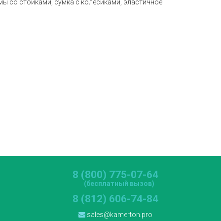
мы со стойками, сумка с колесиками, эластичное
8 (800) 775-07-64
(бесплатный вызов)
8 (812) 606-74-84
sales@kamerton.pro