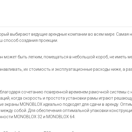
орый выбирают ведущие арендные компании во всем мире. Самая н
ш способ создания проекции.
н может быть легким, помещаться в небольшой короб, не иметь мел
навливать, их стоимость и эксплуатационные расходы ниже, а ра
благодаря сочетанию поверенной временем рамочной системы с 
туаций, когда скорость и простота установки рамы играют решаю
ные экраны MONOBLOX идеально подходят для сдачи в аренду. Опти
 между собой. Для обеспечения оптимальной упаковки конструкц
очности MONOBLOX 32 и MONOBLOX 64.