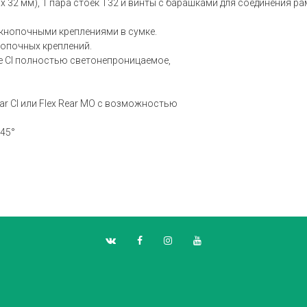
 32 мм), 1 пара стоек T32 и винты с барашками для соединения ра
 кнопочными креплениями в сумке.
опочных креплений.
te CI полностью светонепроницаемое,
ar CI или Flex Rear MO с возможностью
–45°