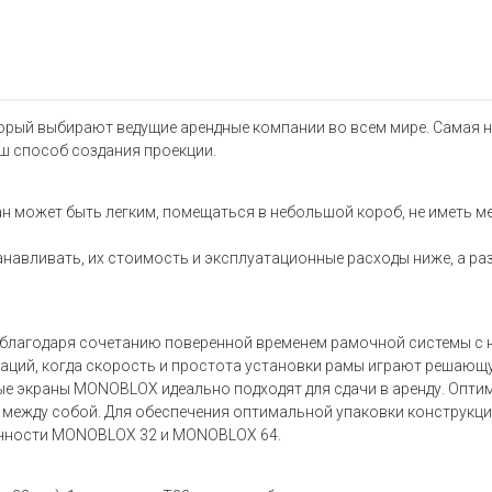
орый выбирают ведущие арендные компании во всем мире. Самая н
ш способ создания проекции.
н может быть легким, помещаться в небольшой короб, не иметь мел
навливать, их стоимость и эксплуатационные расходы ниже, а ра
благодаря сочетанию поверенной временем рамочной системы с 
туаций, когда скорость и простота установки рамы играют решаю
ные экраны MONOBLOX идеально подходят для сдачи в аренду. Опти
 между собой. Для обеспечения оптимальной упаковки конструкц
очности MONOBLOX 32 и MONOBLOX 64.