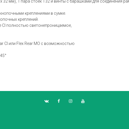
 32 мм), 1 пара стоек T32 и винты с барашками для соединения ра
 кнопочными креплениями в сумке.
опочных креплений.
te CI полностью светонепроницаемое,
ar CI или Flex Rear MO с возможностью
–45°