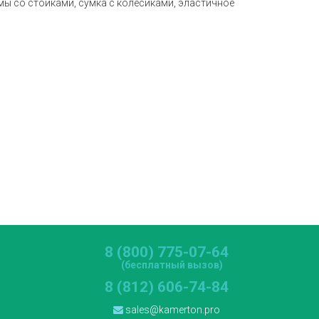
мы со стойками, сумка с колесиками, эластичное
8 (800) 775-07-64
(бесплатный вызов)
8 (812) 606-74-84
sales@kamerton.pro