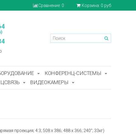
Сравнение:
0
Корзина:
0 руб
64
)
84
o
БОРУДОВАНИЕ
КОНФЕРЕНЦ-СИСТЕМЫ
ЦСВЯЗЬ
ВИДЕОКАМЕРЫ
ая проекция; 4:3; 508 x 386; 488 x 366; 240“; 33кг)