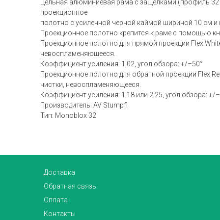
Цельная алюминиевая рама с защелками (профиль 32 x
проекционное
полотно с усиленной черной каймой шириной 10 см и
Проекционное полотно крепится к раме с помощью кн
Проекционное полотно для прямой проекции Flex Whi
невоспламеняющееся.
Коэффициент усиления: 1,02, угол обзора: +/–50°
Проекционное полотно для обратной проекции Flex Re
чистки, невоспламеняющееся.
Коэффициент усиления: 1,18 или 2,25, угол обзора: +/
Производитель: AV Stumpfl
Тип: Monoblox 32
Доставка
Обратная связь
Оплата
Контакты