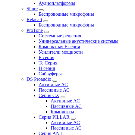
Аудиоплатформы
Shure
Беспроводные микрофоны
Relacart
Беспроводные микрофоны
ProTone
Системные решения
Универсальные акустические системы
Компактная F серия
Усилители мощности
E серия
Te Серия
H серия
Сабвуферы
DS Proaudio
Активные АС
Пассивные АС
Серия CX
Активные АС
Пассивные АС
Комплекты
Серия PILLAR
Активные АС
Пассивные АС
Серия ANT