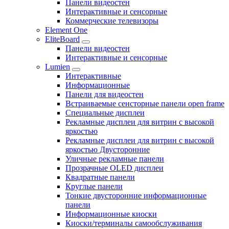
Панели видеостен
Интерактивные и сенсорные
Коммерческие телевизоры
Element One
EliteBoard
Панели видеостен
Интерактивные и сенсорные
Lumien
Интерактивные
Информационные
Панели для видеостен
Встраиваемые сенсторные панели open frame
Специальные дисплеи
Рекламные дисплеи для витрин с высокой
яркостью
Рекламные дисплеи для витрин с высокой
яркостью Двусторонние
Уличные рекламные панели
Прозрачные OLED дисплеи
Квадратные панели
Круглые панели
Тонкие двусторонние информационные
панели
Информационные киоски
Киоски/терминалы самообслуживания