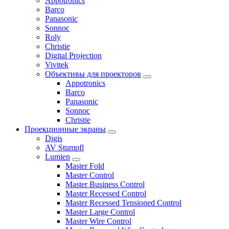
Appotronics
Barco
Panasonic
Sonnoc
Roly
Christie
Digital Projection
Vivitek
Объективы для проекторов
Appotronics
Barco
Panasonic
Sonnoc
Сhristie
Проекционные экраны
Digis
AV Stumpfl
Lumien
Master Fold
Master Control
Master Business Control
Master Recessed Control
Master Recessed Tensioned Control
Master Large Control
Master Wire Control