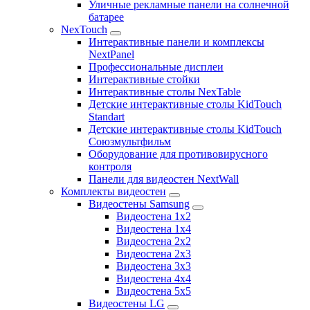
Уличные рекламные панели на солнечной
батарее
NexTouch
Интерактивные панели и комплексы
NextPanel
Профессиональные дисплеи
Интерактивные стойки
Интерактивные столы NexTable
Детские интерактивные столы KidTouch
Standart
Детские интерактивные столы KidTouch
Союзмультфильм
Оборудование для противовирусного
контроля
Панели для видеостен NextWall
Комплекты видеостен
Видеостены Samsung
Видеостена 1x2
Видеостена 1x4
Видеостена 2x2
Видеостена 2х3
Видеостена 3x3
Видеостена 4x4
Видеостена 5x5
Видеостены LG