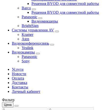
Решения BYOD для совместной работы
Barco
Решения BYOD для совместной работы
Panasonic
Видеомикшеры
BrightSign
Системы управления AV
Kramer
Aten
Видеоконференцсвязь
Yealink
Видеокамеры
Panasonic
Sony
Услуги
Новости
Оплата
Доставка
Контакты
Личный кабинет
Фильтр
Цена