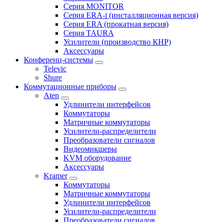
Серия MONITOR
Серия ERA-i (инсталляционная версия)
Серия ERA (прокатная версия)
Серия TAURA
Усилители (производство КНР)
Аксессуары
Конференц-системы
Televic
Shure
Коммутационные приборы
Aten
Удлинители интерфейсов
Коммутаторы
Матричные коммутаторы
Усилители-распределители
Преобразователи сигналов
Видеомикшеры
KVM оборудование
Аксессуары
Kramer
Коммутаторы
Матричные коммутаторы
Удлинители интерфейсов
Усилители-распределители
Преобразователи сигналов