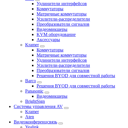
Удлинители интерфейсов
Коммутаторы
Матричные коммутаторы
Усилители-распределители
Преобразователи сигналов
Видеомикшеры
KVM оборудование
Аксессуары
Kramer
Коммутаторы
Матричные коммутаторы
Удлинители интерфейсов
Усилители-распределители
Преобразователи сигналов
Решения BYOD для совместной работы
Barco
Решения BYOD для совместной работы
Panasonic
Видеомикшеры
BrightSign
Системы управления AV
Kramer
Aten
Видеоконференцсвязь
Yealink