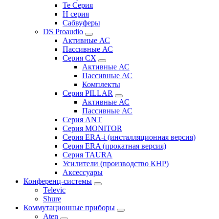
Te Серия
H серия
Сабвуферы
DS Proaudio
Активные АС
Пассивные АС
Серия CX
Активные АС
Пассивные АС
Комплекты
Серия PILLAR
Активные АС
Пассивные АС
Серия ANT
Серия MONITOR
Серия ERA-i (инсталляционная версия)
Серия ERA (прокатная версия)
Серия TAURA
Усилители (производство КНР)
Аксессуары
Конференц-системы
Televic
Shure
Коммутационные приборы
Aten