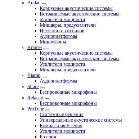
Audac
Корпусные акустические системы
Встраиваемые акустические системы
Усилители мощности
Микшеры, предусилители
Источники сигналов
Аудиоплатформы
Микрофоны
Kramer
Корпусные акустические системы
Встраиваемые акустические системы
Усилители мощности
Микшеры, предусилители
Biamp
Аудиоплатформы
Shure
Беспроводные микрофоны
Relacart
Беспроводные микрофоны
ProTone
Системные решения
Универсальные акустические системы
Компактная F серия
Усилители мощности
E серия