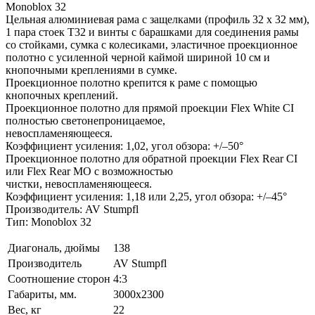
Monoblox 32
Цельная алюминиевая рама с защелками (профиль 32 x 32 мм),
1 пара стоек T32 и винты с барашками для соединения рамы
со стойками, сумка с колесиками, эластичное проекционное
полотно с усиленной черной каймой шириной 10 см и
кнопочными креплениями в сумке.
Проекционное полотно крепится к раме с помощью
кнопочных креплений.
Проекционное полотно для прямой проекции Flex White CI
полностью светонепроницаемое,
невоспламеняющееся.
Коэффициент усиления: 1,02, угол обзора: +/–50°
Проекционное полотно для обратной проекции Flex Rear CI
или Flex Rear MO с возможностью
чистки, невоспламеняющееся.
Коэффициент усиления: 1,18 или 2,25, угол обзора: +/–45°
Производитель: AV Stumpfl
Тип: Monoblox 32
Диагональ, дюймы
138
Производитель
AV Stumpfl
Соотношение сторон
4:3
Габариты, мм.
3000x2300
Вес, кг
22