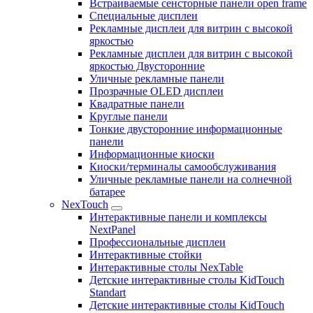
Встраиваемые сенсторные панели open frame
Специальные дисплеи
Рекламные дисплеи для витрин с высокой
яркостью
Рекламные дисплеи для витрин с высокой
яркостью Двусторонние
Уличные рекламные панели
Прозрачные OLED дисплеи
Квадратные панели
Круглые панели
Тонкие двусторонние информационные
панели
Информационные киоски
Киоски/терминалы самообслуживания
Уличные рекламные панели на солнечной
батарее
NexTouch
Интерактивные панели и комплексы
NextPanel
Профессиональные дисплеи
Интерактивные стойки
Интерактивные столы NexTable
Детские интерактивные столы KidTouch
Standart
Детские интерактивные столы KidTouch