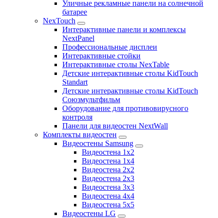
Уличные рекламные панели на солнечной
батарее
NexTouch
Интерактивные панели и комплексы
NextPanel
Профессиональные дисплеи
Интерактивные стойки
Интерактивные столы NexTable
Детские интерактивные столы KidTouch
Standart
Детские интерактивные столы KidTouch
Союзмультфильм
Оборудование для противовирусного
контроля
Панели для видеостен NextWall
Комплекты видеостен
Видеостены Samsung
Видеостена 1x2
Видеостена 1x4
Видеостена 2x2
Видеостена 2х3
Видеостена 3x3
Видеостена 4x4
Видеостена 5x5
Видеостены LG