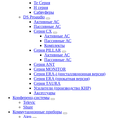
Te Серия
H серия
Сабвуферы
DS Proaudio
Активные АС
Пассивные АС
Серия CX
Активные АС
Пассивные АС
Комплекты
Серия PILLAR
Активные АС
Пассивные АС
Серия ANT
Серия MONITOR
Серия ERA-i (инсталляционная версия)
Серия ERA (прокатная версия)
Серия TAURA
Усилители (производство КНР)
Аксессуары
Конференц-системы
Televic
Shure
Коммутационные приборы
Aten