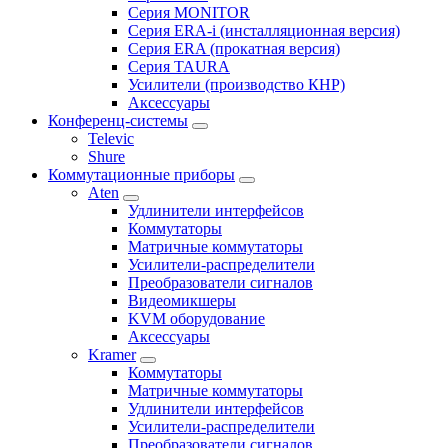
Серия MONITOR
Серия ERA-i (инсталляционная версия)
Серия ERA (прокатная версия)
Серия TAURA
Усилители (производство КНР)
Аксессуары
Конференц-системы
Televic
Shure
Коммутационные приборы
Aten
Удлинители интерфейсов
Коммутаторы
Матричные коммутаторы
Усилители-распределители
Преобразователи сигналов
Видеомикшеры
KVM оборудование
Аксессуары
Kramer
Коммутаторы
Матричные коммутаторы
Удлинители интерфейсов
Усилители-распределители
Преобразователи сигналов