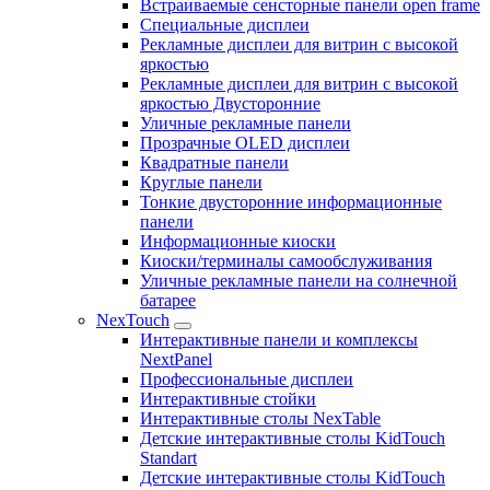
Встраиваемые сенсторные панели open frame
Специальные дисплеи
Рекламные дисплеи для витрин с высокой
яркостью
Рекламные дисплеи для витрин с высокой
яркостью Двусторонние
Уличные рекламные панели
Прозрачные OLED дисплеи
Квадратные панели
Круглые панели
Тонкие двусторонние информационные
панели
Информационные киоски
Киоски/терминалы самообслуживания
Уличные рекламные панели на солнечной
батарее
NexTouch
Интерактивные панели и комплексы
NextPanel
Профессиональные дисплеи
Интерактивные стойки
Интерактивные столы NexTable
Детские интерактивные столы KidTouch
Standart
Детские интерактивные столы KidTouch