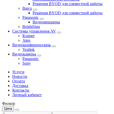
Решения BYOD для совместной работы
Barco
Решения BYOD для совместной работы
Panasonic
Видеомикшеры
BrightSign
Системы управления AV
Kramer
Aten
Видеоконференцсвязь
Yealink
Видеокамеры
Panasonic
Sony
Услуги
Новости
Оплата
Доставка
Контакты
Личный кабинет
Фильтр
Цена