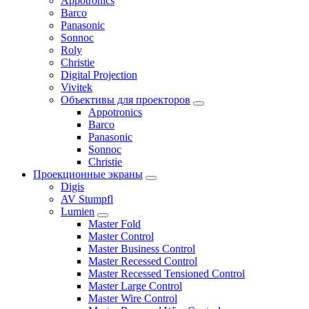
Appotronics
Barco
Panasonic
Sonnoc
Roly
Christie
Digital Projection
Vivitek
Объективы для проекторов
Appotronics
Barco
Panasonic
Sonnoc
Сhristie
Проекционные экраны
Digis
AV Stumpfl
Lumien
Master Fold
Master Control
Master Business Control
Master Recessed Control
Master Recessed Tensioned Control
Master Large Control
Master Wire Control