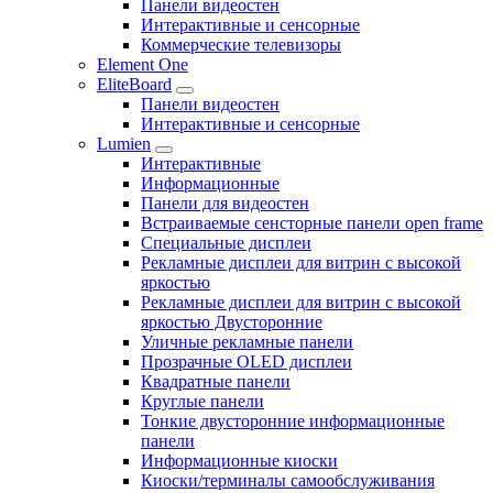
Панели видеостен
Интерактивные и сенсорные
Коммерческие телевизоры
Element One
EliteBoard
Панели видеостен
Интерактивные и сенсорные
Lumien
Интерактивные
Информационные
Панели для видеостен
Встраиваемые сенсторные панели open frame
Специальные дисплеи
Рекламные дисплеи для витрин с высокой
яркостью
Рекламные дисплеи для витрин с высокой
яркостью Двусторонние
Уличные рекламные панели
Прозрачные OLED дисплеи
Квадратные панели
Круглые панели
Тонкие двусторонние информационные
панели
Информационные киоски
Киоски/терминалы самообслуживания