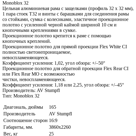
Monoblox 32
Цельная алюминиевая рама с защелками (профиль 32 x 32 мм),
1 пара стоек T32 и винты с барашками для соединения рамы
со стойками, сумка с колесиками, эластичное проекционное
полотно с усиленной черной каймой шириной 10 см и
кнопочными креплениями в сумке.
Проекционное полотно крепится к раме с помощью
кнопочных креплений.
Проекционное полотно для прямой проекции Flex White CI
полностью светонепроницаемое,
невоспламеняющееся.
Коэффициент усиления: 1,02, угол обзора: +/–50°
Проекционное полотно для обратной проекции Flex Rear CI
или Flex Rear MO с возможностью
чистки, невоспламеняющееся.
Коэффициент усиления: 1,18 или 2,25, угол обзора: +/–45°
Производитель: AV Stumpfl
Тип: Monoblox 32
Диагональ, дюймы
165
Производитель
AV Stumpfl
Соотношение сторон
16:9
Габариты, мм.
3860x2260
Вес, кг
25