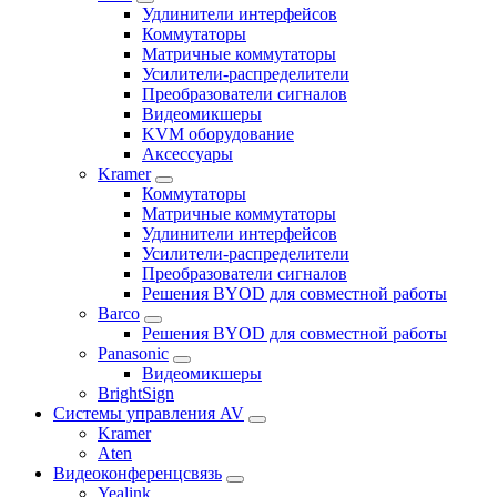
Удлинители интерфейсов
Коммутаторы
Матричные коммутаторы
Усилители-распределители
Преобразователи сигналов
Видеомикшеры
KVM оборудование
Аксессуары
Kramer
Коммутаторы
Матричные коммутаторы
Удлинители интерфейсов
Усилители-распределители
Преобразователи сигналов
Решения BYOD для совместной работы
Barco
Решения BYOD для совместной работы
Panasonic
Видеомикшеры
BrightSign
Системы управления AV
Kramer
Aten
Видеоконференцсвязь
Yealink