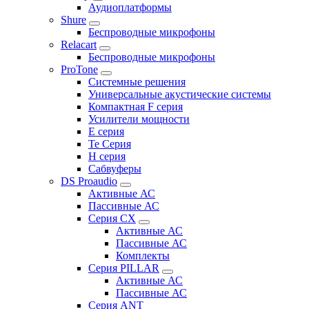
Аудиоплатформы
Shure
Беспроводные микрофоны
Relacart
Беспроводные микрофоны
ProTone
Системные решения
Универсальные акустические системы
Компактная F серия
Усилители мощности
E серия
Te Серия
H серия
Сабвуферы
DS Proaudio
Активные АС
Пассивные АС
Серия CX
Активные АС
Пассивные АС
Комплекты
Серия PILLAR
Активные АС
Пассивные АС
Серия ANT