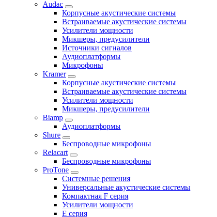
Audac
Корпусные акустические системы
Встраиваемые акустические системы
Усилители мощности
Микшеры, предусилители
Источники сигналов
Аудиоплатформы
Микрофоны
Kramer
Корпусные акустические системы
Встраиваемые акустические системы
Усилители мощности
Микшеры, предусилители
Biamp
Аудиоплатформы
Shure
Беспроводные микрофоны
Relacart
Беспроводные микрофоны
ProTone
Системные решения
Универсальные акустические системы
Компактная F серия
Усилители мощности
E серия