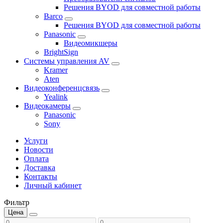
Решения BYOD для совместной работы
Barco
Решения BYOD для совместной работы
Panasonic
Видеомикшеры
BrightSign
Системы управления AV
Kramer
Aten
Видеоконференцсвязь
Yealink
Видеокамеры
Panasonic
Sony
Услуги
Новости
Оплата
Доставка
Контакты
Личный кабинет
Фильтр
Цена