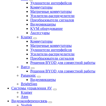
Удлинители интерфейсов
Коммутаторы
Матричные коммутаторы
Усилители-распределители
Преобразователи сигналов
Видеомикшеры
KVM оборудование
Аксессуары
Kramer
Коммутаторы
Матричные коммутаторы
Удлинители интерфейсов
Усилители-распределители
Преобразователи сигналов
Решения BYOD для совместной работы
Barco
Решения BYOD для совместной работы
Panasonic
Видеомикшеры
BrightSign
Системы управления AV
Kramer
Aten
Видеоконференцсвязь
Yealink