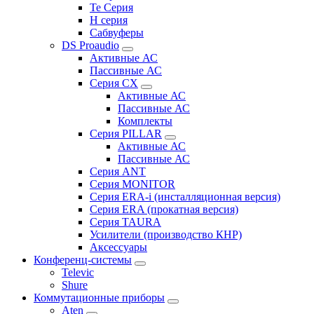
Te Серия
H серия
Сабвуферы
DS Proaudio
Активные АС
Пассивные АС
Серия CX
Активные АС
Пассивные АС
Комплекты
Серия PILLAR
Активные АС
Пассивные АС
Серия ANT
Серия MONITOR
Серия ERA-i (инсталляционная версия)
Серия ERA (прокатная версия)
Серия TAURA
Усилители (производство КНР)
Аксессуары
Конференц-системы
Televic
Shure
Коммутационные приборы
Aten