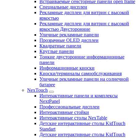
Встраиваемые сенсторные панели open frame
Специальные дисплеи
Рекламные дисплеи для витрин с высокой
яркостью
Рекламные дисплеи для витрин с высокой
яркостью Двусторонние
Уличные рекламные панели
Прозрачные OLED дисплеи
Квадратные панели
Круглые панели
Тонкие двусторонние информационные
панели
Информационные киоски
Киоски/терминалы самообслуживания
Уличные рекламные панели на солнечной
батарее
NexTouch
Интерактивные панели и комплексы
NextPanel
Профессиональные дисплеи
Интерактивные стойки
Интерактивные столы NexTable
Детские интерактивные столы KidTouch
Standart
Детские интерактивные столы KidTouch