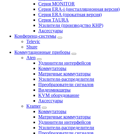
Серия MONITOR
Серия ERA-i (инсталляционная версия)
Серия ERA (прокатная версия)
Серия TAURA
Усилители (производство КНР)
Аксессуары
Конференц-системы
Televic
Shure
Коммутационные приборы
Aten
Удлинители интерфейсов
Коммутаторы
Матричные коммутаторы
Усилители-распределители
Преобразователи сигналов
Видеомикшеры
KVM оборудование
Аксессуары
Kramer
Коммутаторы
Матричные коммутаторы
Удлинители интерфейсов
Усилители-распределители
Преобразователи сигналов