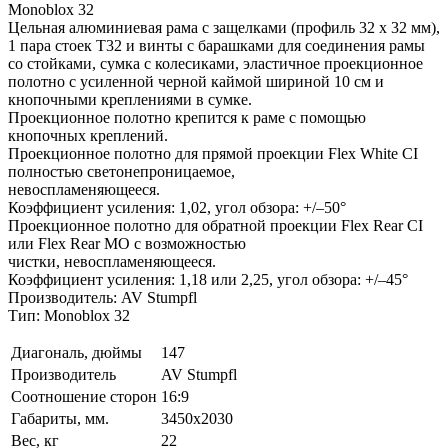
Monoblox 32
Цельная алюминиевая рама с защелками (профиль 32 x 32 мм),
1 пара стоек T32 и винты с барашками для соединения рамы
со стойками, сумка с колесиками, эластичное проекционное
полотно с усиленной черной каймой шириной 10 см и
кнопочными креплениями в сумке.
Проекционное полотно крепится к раме с помощью
кнопочных креплений.
Проекционное полотно для прямой проекции Flex White CI
полностью светонепроницаемое,
невоспламеняющееся.
Коэффициент усиления: 1,02, угол обзора: +/–50°
Проекционное полотно для обратной проекции Flex Rear CI
или Flex Rear MO с возможностью
чистки, невоспламеняющееся.
Коэффициент усиления: 1,18 или 2,25, угол обзора: +/–45°
Производитель: AV Stumpfl
Тип: Monoblox 32
Диагональ, дюймы
147
Производитель
AV Stumpfl
Соотношение сторон
16:9
Габариты, мм.
3450x2030
Вес, кг
22