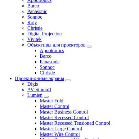
Appotronics
Barco
Panasonic
Sonnoc
Roly
Christie
Digital Projection
Vivitek
Объективы для проекторов
Appotronics
Barco
Panasonic
Sonnoc
Сhristie
Проекционные экраны
Digis
AV Stumpfl
Lumien
Master Fold
Master Control
Master Business Control
Master Recessed Control
Master Recessed Tensioned Control
Master Large Control
Master Wire Control