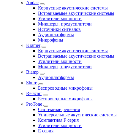
Audac
Корпусные акустические системы
Встраиваемые акустические системы
Усилители мощности
Микшеры, предусилители
Источники сигналов
Аудиоплатформы
Микрофоны
Kramer
Корпусные акустические системы
Встраиваемые акустические системы
Усилители мощности
Микшеры, предусилители
Biamp
Аудиоплатформы
Shure
Беспроводные микрофоны
Relacart
Беспроводные микрофоны
ProTone
Системные решения
Универсальные акустические системы
Компактная F серия
Усилители мощности
E серия