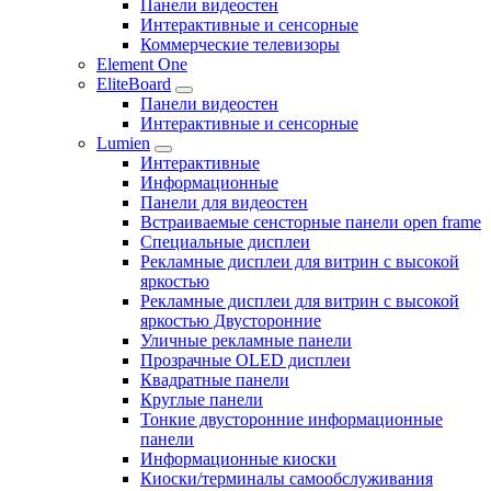
Панели видеостен
Интерактивные и сенсорные
Коммерческие телевизоры
Element One
EliteBoard
Панели видеостен
Интерактивные и сенсорные
Lumien
Интерактивные
Информационные
Панели для видеостен
Встраиваемые сенсторные панели open frame
Специальные дисплеи
Рекламные дисплеи для витрин с высокой
яркостью
Рекламные дисплеи для витрин с высокой
яркостью Двусторонние
Уличные рекламные панели
Прозрачные OLED дисплеи
Квадратные панели
Круглые панели
Тонкие двусторонние информационные
панели
Информационные киоски
Киоски/терминалы самообслуживания