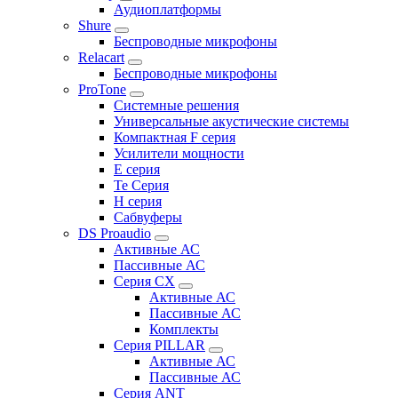
Аудиоплатформы
Shure
Беспроводные микрофоны
Relacart
Беспроводные микрофоны
ProTone
Системные решения
Универсальные акустические системы
Компактная F серия
Усилители мощности
E серия
Te Серия
H серия
Сабвуферы
DS Proaudio
Активные АС
Пассивные АС
Серия CX
Активные АС
Пассивные АС
Комплекты
Серия PILLAR
Активные АС
Пассивные АС
Серия ANT