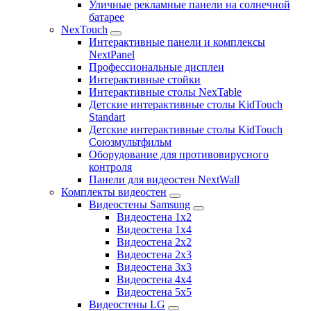
Уличные рекламные панели на солнечной
батарее
NexTouch
Интерактивные панели и комплексы
NextPanel
Профессиональные дисплеи
Интерактивные стойки
Интерактивные столы NexTable
Детские интерактивные столы KidTouch
Standart
Детские интерактивные столы KidTouch
Союзмультфильм
Оборудование для противовирусного
контроля
Панели для видеостен NextWall
Комплекты видеостен
Видеостены Samsung
Видеостена 1x2
Видеостена 1x4
Видеостена 2x2
Видеостена 2х3
Видеостена 3x3
Видеостена 4x4
Видеостена 5x5
Видеостены LG